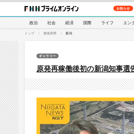
お知らせ
政治
社会
経済
国際
ライフ
エン
トップ
都道府県
新潟
ギャラリー
原発再稼働後初の新潟知事選