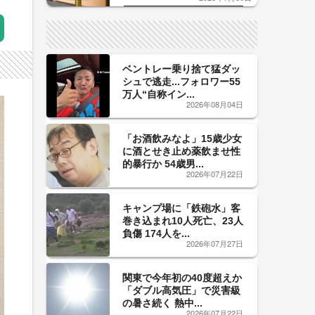
した「辛口カーブ」が飲み頃の
サイン！
ベントレー乗り捨て猛ダッ
シュで逃走...フォロワー55
万人“自称イン...
2026年08月04日
「お酒飲みなよ」15歳少女
に酒とせき止め薬飲ませ性
的暴行か 54歳男...
2026年07月22日
キャンプ場に「鉄砲水」客
巻き込まれ10人死亡、23人
負傷 174人を...
2026年07月27日
関東で今年初の40度超えか
「ダブル高気圧」で災害級
の暑さ続く 熱中...
2026年07月22日