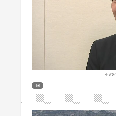
中道改
4
/6