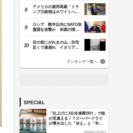
アメリカの連邦高裁「トラ
ンプ大統領はホワイトハウ
スの所有者ではな…
ロシア 数年以内にNATO加
盟国を攻撃か 米国の情報
機関が分析 プー…
目の前にがれきの山…住宅
近くで崖崩れ イタリア・
ナポリ近郊で過去4…
ランキング一覧へ
SPECIAL
PR
「仕上げに3分冷凍庫DRY」で味
が見違える！？スーパードライ
が導き出した「冷え」と「辛
口」のおいしい関係 青く変化
2026年7月30日