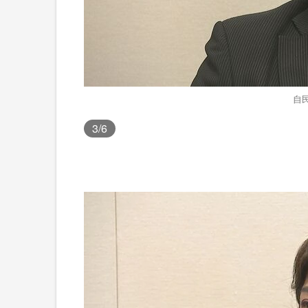
自
3
/6