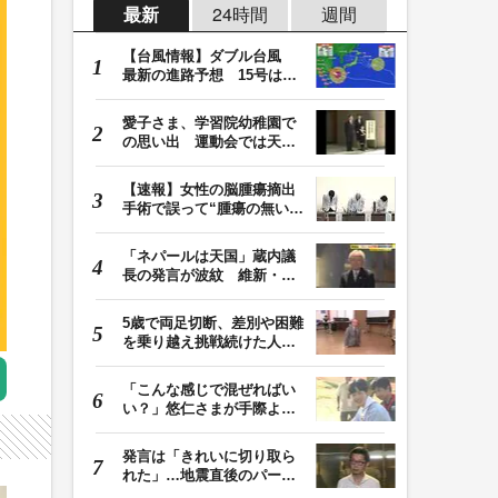
最新
24時間
週間
【台風情報】ダブル台風
最新の進路予想 15号は北
日本・東日本へ …
愛子さま、学習院幼稚園で
の思い出 運動会では天皇
皇后両陛下が笑顔…
【速報】女性の脳腫瘍摘出
手術で誤って“腫瘍の無い部
位”を摘出 脳…
「ネパールは天国」蔵内議
長の発言が波紋 維新・吉
村代表「福岡県議…
5歳で両足切断、差別や困難
を乗り越え挑戦続けた人
生 「人生は捨てた…
「こんな感じで混ぜればい
い？」悠仁さまが手際よく
豚汁を調理 同学…
発言は「きれいに切り取ら
れた」…地震直後のパーテ
ィー開催「やって…