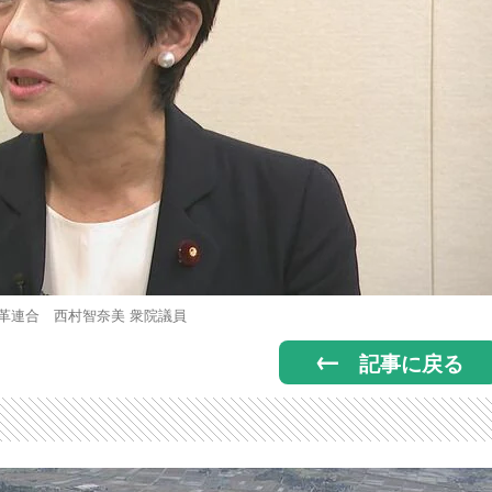
革連合 西村智奈美 衆院議員
記事に戻る