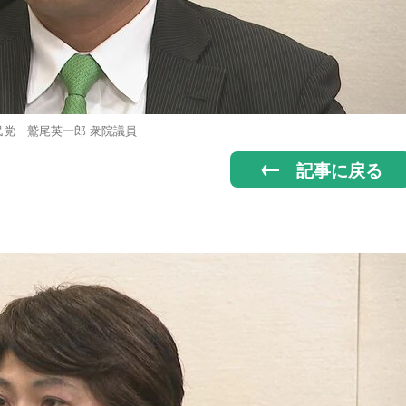
民党 鷲尾英一郎 衆院議員
記事に戻る