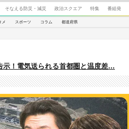
そなえる防災・減災
政治スクエア
特集
番組発
タメ
スポーツ
コラム
都道府県
告示！電気送られる首都圏と温度差…