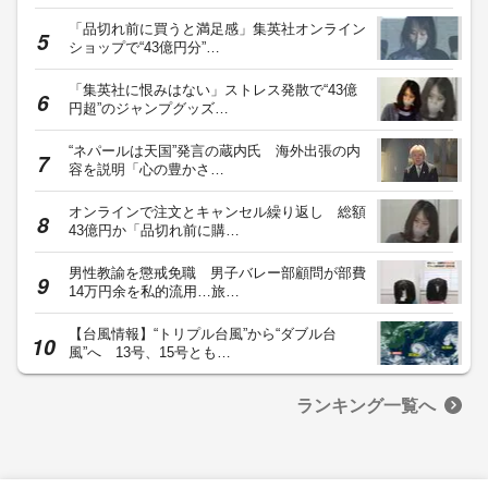
「品切れ前に買うと満足感」集英社オンライン
ショップで“43億円分”…
「集英社に恨みはない」ストレス発散で“43億
円超”のジャンプグッズ…
“ネパールは天国”発言の蔵内氏 海外出張の内
容を説明「心の豊かさ…
オンラインで注文とキャンセル繰り返し 総額
43億円か「品切れ前に購…
男性教諭を懲戒免職 男子バレー部顧問が部費
14万円余を私的流用…旅…
【台風情報】“トリプル台風”から“ダブル台
風”へ 13号、15号とも…
ランキング一覧へ