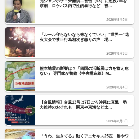
元ジャンポケ・斉藤慎二被告（43）に懲役7年を
求刑 ロケバス内で性的暴行など 被...
2026年8月5日
「ルール守らないなら来なくていい」“世界一”花
火大会で禁止行為相次ぎ怒りの声 場...
2026年8月3日
熊本地震の影響は？「四国の活断層は力を蓄え危
ない」 専門家が警鐘《中央構造線》M...
2026年8月4日
【台風情報】台風13号は7日ごろ沖縄に直撃 勢
力維持のおそれも 関東や東海など太...
2026年8月3日
「うわ、生きてる」動くアニサキス25匹 酢やワ