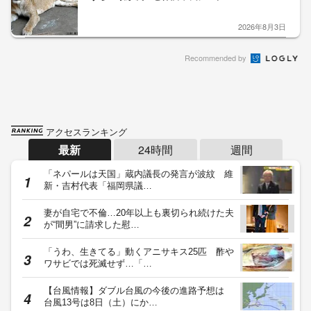
2026年8月3日
Recommended by
アクセスランキング
最新
24時間
週間
「ネパールは天国」蔵内議長の発言が波紋 維
新・吉村代表「福岡県議…
妻が自宅で不倫…20年以上も裏切られ続けた夫
が“間男”に請求した慰…
「うわ、生きてる」動くアニサキス25匹 酢や
ワサビでは死滅せず…「…
【台風情報】ダブル台風の今後の進路予想は
台風13号は8日（土）にか…