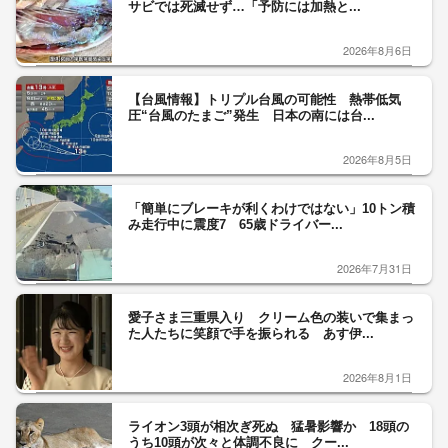
サビでは死滅せず…「予防には加熱と...
2026年8月6日
【台風情報】トリプル台風の可能性 熱帯低気
圧“台風のたまご”発生 日本の南には台...
2026年8月5日
「簡単にブレーキが利くわけではない」10トン積
み走行中に震度7 65歳ドライバー...
2026年7月31日
愛子さま三重県入り クリーム色の装いで集まっ
た人たちに笑顔で手を振られる あす伊...
2026年8月1日
ライオン3頭が相次ぎ死ぬ 猛暑影響か 18頭の
うち10頭が次々と体調不良に クー...