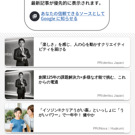
「楽しさ」を感じ、人の心を動かすクリエイティ
ビティを届ける
PR(dentsu Japan)
創業125年の課題解決力×多様な才能で挑む、これ
からの電通
PR(dentsu Japan)
「イソジン®クリアうがい薬」といっしょに「う
がいパワー」で一年中！ 健やか
PR(iNova｜Hugkum)