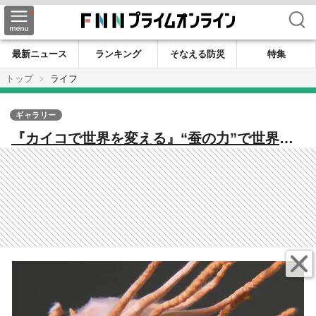
検索
最新ニュース
ランキング
そなえる防災
特集
トップ
ライフ
ギャラリー
『カイコで世界を変える』“蚕の力”で世界初
のワクチン開発へ 九州大発ベンチャー『ノロ
ウイルス』撲滅へ【福岡発】