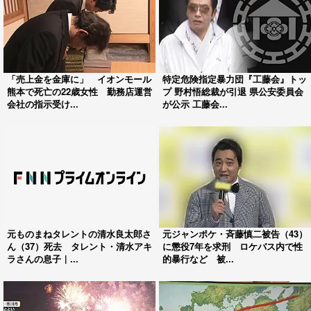
「売上金を金庫に」 イオンモール
特定危険指定暴力団『工藤会』トッ
熊本で死亡の22歳女性 勤務店運営
プ 野村悟総裁が引退 県公安委員会
会社の指示受け...
が公示 工藤会...
元ものまねタレントの清水良太郎さ
元ジャンポケ・斉藤慎二被告（43）
ん（37）死去 タレント・清水アキ
に懲役7年を求刑 ロケバス内で性
ラさんの息子｜...
的暴行など 被...