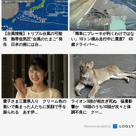
【台風情報】トリプル台風の可能
「簡単にブレーキが利くわけではな
性 熱帯低気圧“台風のたまご”発
い」10トン積み走行中に震度7 65
生 日本の南には台...
歳ドライバー...
愛子さま三重県入り クリーム色の
ライオン3頭が相次ぎ死ぬ 猛暑影
装いで集まった人たちに笑顔で手を
響か 18頭のうち10頭が次々と体
振られる あす伊...
調不良に クー...
Recommended by