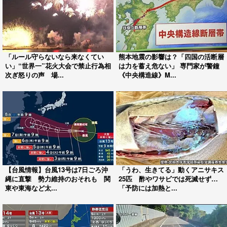
「ルール守らないなら来なくてい
熊本地震の影響は？「四国の活断層
い」“世界一”花火大会で禁止行為相
は力を蓄え危ない」 専門家が警鐘
次ぎ怒りの声 場...
《中央構造線》M...
【台風情報】台風13号は7日ごろ沖
「うわ、生きてる」動くアニサキス
縄に直撃 勢力維持のおそれも 関
25匹 酢やワサビでは死滅せず…
東や東海など太...
「予防には加熱と...