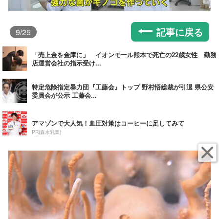
記事に戻る
9
/25
「売上金を金庫に」 イオンモール熊本で死亡の22歳女性 勤務
店運営会社の指示受け...
特定危険指定暴力団『工藤会』トップ 野村悟総裁が引退 県公安
委員会が公示 工藤会...
アマゾンで大人気！血圧対策はコーヒーに足してみて
PR(森永乳業)