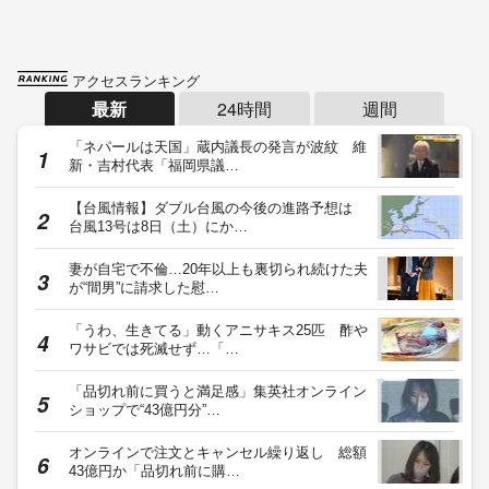
アクセスランキング
最新
24時間
週間
「ネパールは天国」蔵内議長の発言が波紋 維
新・吉村代表「福岡県議…
【台風情報】ダブル台風の今後の進路予想は
台風13号は8日（土）にか…
妻が自宅で不倫…20年以上も裏切られ続けた夫
が“間男”に請求した慰…
「うわ、生きてる」動くアニサキス25匹 酢や
ワサビでは死滅せず…「…
「品切れ前に買うと満足感」集英社オンライン
ショップで“43億円分”…
オンラインで注文とキャンセル繰り返し 総額
43億円か「品切れ前に購…