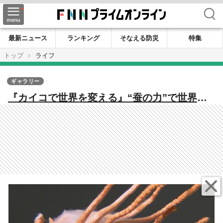
検索
最新ニュース
ランキング
そなえる防災
特集
トップ
ライフ
ギャラリー
『カイコで世界を変える』“蚕の力”で世界初
のワクチン開発へ 九州大発ベンチャー『ノロ
ウイルス』撲滅へ【福岡発】