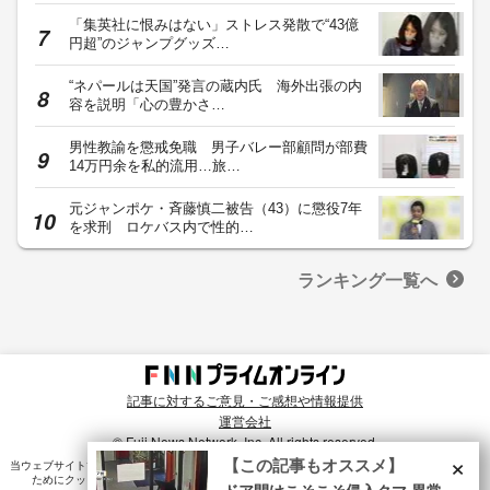
「集英社に恨みはない」ストレス発散で“43億
円超”のジャンプグッズ…
“ネパールは天国”発言の蔵内氏 海外出張の内
容を説明「心の豊かさ…
男性教諭を懲戒免職 男子バレー部顧問が部費
14万円余を私的流用…旅…
元ジャンポケ・斉藤慎二被告（43）に懲役7年
を求刑 ロケバス内で性的…
ランキング一覧へ
記事に対するご意見・ご感想や情報提供
運営会社
© Fuji News Network, Inc. All rights reserved.
×
【この記事もオススメ】
当ウェブサイトでは、ユーザのニーズ・興味・関⼼に合致したコンテンツや広告配信を提供する
ためにクッキーを使⽤しています。詳細は、
プライバシーポリシー
をご確認ください。