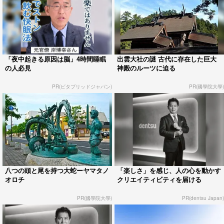
「夜中起きる原因は脳」4時間睡眠
出雲大社の謎 古代に存在した巨大
の人必見
神殿のルーツに迫る
PR(ビタブリッドジャパン)
PR(國學院大學)
八つの頭と尾を持つ大蛇ーヤマタノ
「楽しさ」を感じ、人の心を動かす
オロチ
クリエイティビティを届ける
PR(國學院大學)
PR(dentsu Japan)