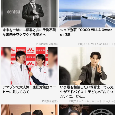
未来を一緒に…顧客と共に予測不能
シェア別荘「COCO VILLA Owner
な未来をワクワクする場所へ
s」3選
PR(dentsu Japan)
PR(COCO VILLA on GOETHE)
アマゾンで大人気！血圧対策はコー
いま最も相談したい保育士・てぃ先
ヒーに足してみて
生がアドバイス！ 子どもの“おてつ
だい”に、どん...
PR(森永乳業)
PR(アタック・キュキュット｜Hugkum)