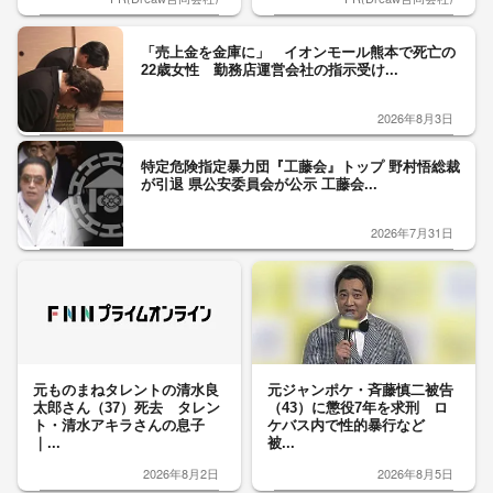
「売上金を金庫に」 イオンモール熊本で死亡の
22歳女性 勤務店運営会社の指示受け...
2026年8月3日
特定危険指定暴力団『工藤会』トップ 野村悟総裁
が引退 県公安委員会が公示 工藤会...
2026年7月31日
元ものまねタレントの清水良
元ジャンポケ・斉藤慎二被告
太郎さん（37）死去 タレン
（43）に懲役7年を求刑 ロ
ト・清水アキラさんの息子
ケバス内で性的暴行など
｜...
被...
2026年8月2日
2026年8月5日