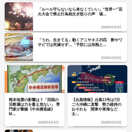
「ルール守らないなら来なくていい」“世界一”花
火大会で禁止行為相次ぎ怒りの声 場...
2026年8月3日
「うわ、生きてる」動くアニサキス25匹 酢やワ
サビでは死滅せず…「予防には加熱と...
2026年8月6日
熊本地震の影響は？「四国の
【台風情報】台風13号は7日
活断層は力を蓄え危ない」 専
ごろ沖縄に直撃 勢力維持の
門家が警鐘《中央構造線》
おそれも 関東や東海など
M...
太...
2026年8月4日
2026年8月3日