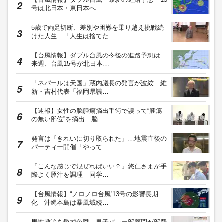
号は北日本・東日本へ …
5歳で両足切断、差別や困難を乗り越え挑戦続
けた人生 「人生は捨てた…
【台風情報】ダブル台風の今後の進路予想は
来週、台風15号が北日本…
「ネパールは天国」蔵内議長の発言が波紋 維
新・吉村代表「福岡県議…
【速報】女性の脳腫瘍摘出手術で誤って“腫瘍
の無い部位”を摘出 脳…
発言は「きれいに切り取られた」…地震直後の
パーティー開催「やって…
「こんな感じで混ぜればいい？」悠仁さまが手
際よく豚汁を調理 同学…
【台風情報】“ノロノロ台風”13号の影響長期
化 沖縄本島は暴風域続…
男性教諭を懲戒免職 男子バレー部顧問が部費