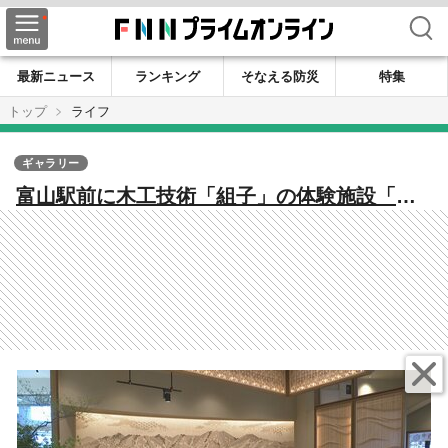
検索
最新ニュース
ランキング
そなえる防災
特集
トップ
ライフ
ギャラリー
富山駅前に木工技術「組子」の体験施設「組
子座」が完成、15日グランドオープン 2000
円から体験できるワークショップも