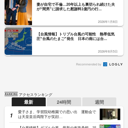
妻が自宅で不倫…20年以上も裏切られ続けた夫
が“間男”に請求した慰謝料1億円の行...
2026年1月8日
【台風情報】トリプル台風の可能性 熱帯低気
圧“台風のたまご”発生 日本の南には台...
2026年8月5日
Recommended by
アクセスランキング
最新
24時間
週間
愛子さま、学習院幼稚園での思い出 運動会で
は天皇皇后両陛下が笑顔…
【台風情報】ダブル台風 最新の進路予想 15