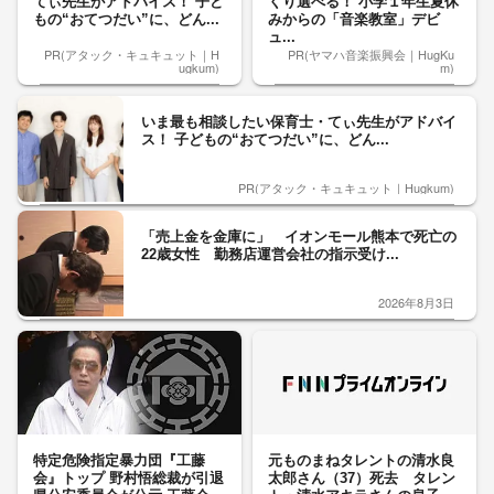
てぃ先生がアドバイス！ 子ど
くり選べる！ 小学１年生夏休
もの“おてつだい”に、どん...
みからの「音楽教室」デビ
ュ...
PR(アタック・キュキュット｜H
PR(ヤマハ音楽振興会｜HugKu
ugkum)
m)
いま最も相談したい保育士・てぃ先生がアドバイ
ス！ 子どもの“おてつだい”に、どん...
PR(アタック・キュキュット｜Hugkum)
「売上金を金庫に」 イオンモール熊本で死亡の
22歳女性 勤務店運営会社の指示受け...
2026年8月3日
特定危険指定暴力団『工藤
元ものまねタレントの清水良
会』トップ 野村悟総裁が引退
太郎さん（37）死去 タレン