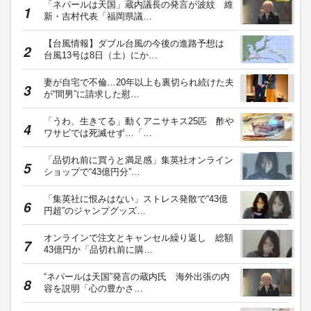
「ネパールは天国」蔵内議長の発言が波紋 維
新・吉村代表「福岡県議…
【台風情報】ダブル台風の今後の進路予想は
台風13号は8日（土）にか…
妻が自宅で不倫…20年以上も裏切られ続けた夫
が“間男”に請求した慰…
「うわ、生きてる」動くアニサキス25匹 酢や
ワサビでは死滅せず…「…
「品切れ前に買うと満足感」集英社オンライン
ショップで“43億円分”…
「集英社に恨みはない」ストレス発散で“43億
円超”のジャンプグッズ…
オンラインで注文とキャンセル繰り返し 総額
43億円か「品切れ前に購…
“ネパールは天国”発言の蔵内氏 海外出張の内
容を説明「心の豊かさ…