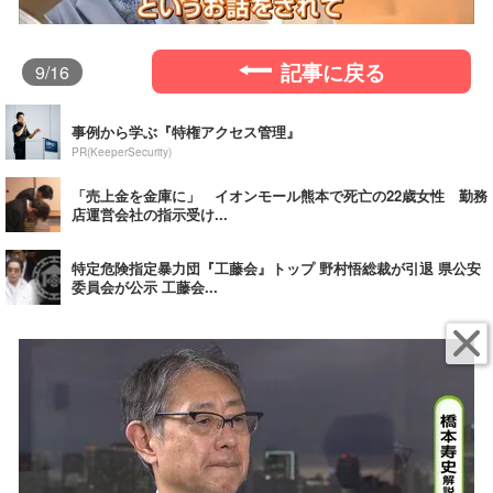
記事に戻る
9
/16
事例から学ぶ『特権アクセス管理』
PR(KeeperSecurity)
「売上金を金庫に」 イオンモール熊本で死亡の22歳女性 勤務
店運営会社の指示受け...
特定危険指定暴力団『工藤会』トップ 野村悟総裁が引退 県公安
委員会が公示 工藤会...