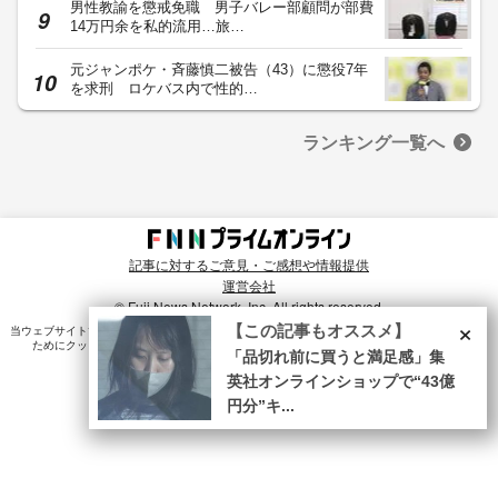
男性教諭を懲戒免職 男子バレー部顧問が部費
14万円余を私的流用…旅…
元ジャンポケ・斉藤慎二被告（43）に懲役7年
を求刑 ロケバス内で性的…
ランキング一覧へ
記事に対するご意見・ご感想や情報提供
運営会社
© Fuji News Network, Inc. All rights reserved.
×
【この記事もオススメ】
当ウェブサイトでは、ユーザのニーズ・興味・関⼼に合致したコンテンツや広告配信を提供する
ためにクッキーを使⽤しています。詳細は、
プライバシーポリシー
をご確認ください。
「品切れ前に買うと満足感」集
英社オンラインショップで“43億
円分”キ...