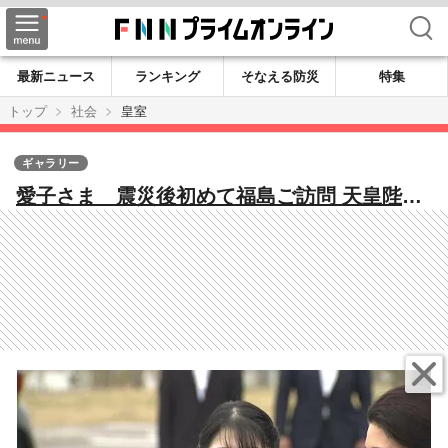
検索
最新ニュース
ランキング
そなえる防災
特集
トップ
社会
皇室
ギャラリー
愛子さま 震災後初めて福島ご訪問 天皇陛下
のご要望で 被災地へ寄り添う思い 愛子さま
の“お印”「ゴヨウツツジ」も