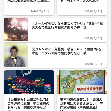
県公安委員会が公示 工藤会...
ト・清水アキラさんの息子
｜...
2026年7月31日
2026年8月2日
「ルール守らないなら来なくていい」“世界一”花
火大会で禁止行為相次ぎ怒りの声 場...
2026年8月3日
元ジャンポケ・斉藤慎二被告（43）に懲役7年を
求刑 ロケバス内で性的暴行など 被...
2026年8月5日
【台風情報】台風13号は7日
熊本地震の影響は？「四国の
ごろ沖縄に直撃 勢力維持の
活断層は力を蓄え危ない」 専
おそれも 関東や東海など
門家が警鐘《中央構造線》