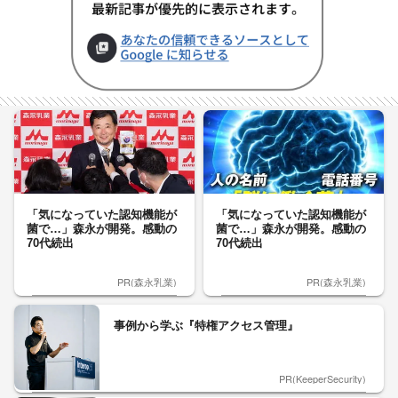
「気になっていた認知機能が
「気になっていた認知機能が
菌で…」森永が開発。感動の
菌で…」森永が開発。感動の
70代続出
70代続出
PR(森永乳業)
PR(森永乳業)
事例から学ぶ『特権アクセス管理』
PR(KeeperSecurity)