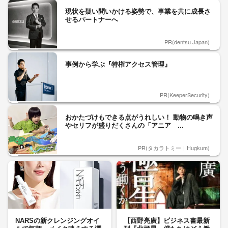
現状を疑い問いかける姿勢で、事業を共に成長さ
せるパートナーへ
PR(dentsu Japan)
事例から学ぶ『特権アクセス管理』
PR(KeeperSecurity)
おかたづけもできる点がうれしい！ 動物の鳴き声
やセリフが盛りだくさんの「アニア ...
PR(タカラトミー｜Hugkum)
NARSの新クレンジングオイ
【西野亮廣】ビジネス書最新