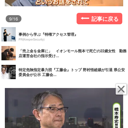
記事に戻る
9
/16
事例から学ぶ『特権アクセス管理』
PR(KeeperSecurity)
「売上金を金庫に」 イオンモール熊本で死亡の22歳女性 勤務
店運営会社の指示受け...
特定危険指定暴力団『工藤会』トップ 野村悟総裁が引退 県公安
委員会が公示 工藤会...