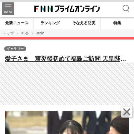
検索
最新ニュース
ランキング
そなえる防災
特集
トップ
社会
皇室
ギャラリー
愛子さま 震災後初めて福島ご訪問 天皇陛下
のご要望で 被災地へ寄り添う思い 愛子さま
の“お印”「ゴヨウツツジ」も