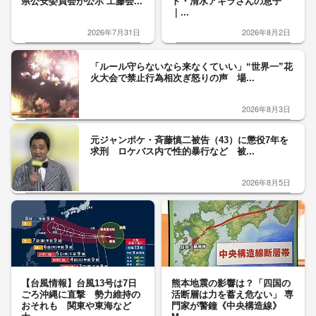
県公安委員会が公示 工藤会...
ト・清水アキラさんの息子
｜...
2026年7月31日
2026年8月2日
「ルール守らないなら来なくていい」“世界一”花
火大会で禁止行為相次ぎ怒りの声 場...
2026年8月3日
元ジャンポケ・斉藤慎二被告（43）に懲役7年を
求刑 ロケバス内で性的暴行など 被...
2026年8月5日
【台風情報】台風13号は7日
熊本地震の影響は？「四国の
ごろ沖縄に直撃 勢力維持の
活断層は力を蓄え危ない」 専
おそれも 関東や東海など
門家が警鐘《中央構造線》