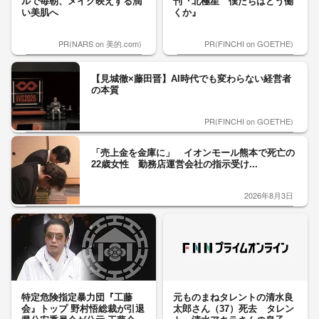
ルで毎朝、メイク映えする潤
刊『北極星 僕たちはどう働
い美肌へ
くか』
PR(NARS on 美的.com)
PR(FINCHI on GOETHE)
【見城徹×藤田晋】AI時代でも変わらない経営者
の本質
PR(FINCHI on GOETHE)
「売上金を金庫に」 イオンモール熊本で死亡の
22歳女性 勤務店運営会社の指示受け...
2026年8月3日
特定危険指定暴力団『工藤
元ものまねタレントの清水良
会』トップ 野村悟総裁が引退
太郎さん（37）死去 タレン