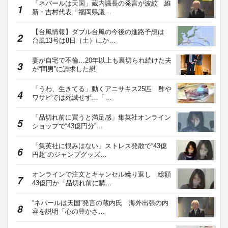
「ネパールは天国」蔵内議長の発言が波紋 維
新・吉村代表「福岡県議…
【台風情報】ダブル台風の今後の進路予想は
台風13号は8日（土）にか…
妻が自宅で不倫…20年以上も裏切られ続けた夫
が“間男”に請求した慰…
「うわ、生きてる」動くアニサキス25匹 酢や
ワサビでは死滅せず…「…
「品切れ前に買うと満足感」集英社オンライン
ショップで“43億円分”…
「集英社に恨みはない」ストレス発散で“43億
円超”のジャンプグッズ…
オンラインで注文とキャンセル繰り返し 総額
43億円か「品切れ前に購…
“ネパールは天国”発言の蔵内氏 海外出張の内
容を説明「心の豊かさ…