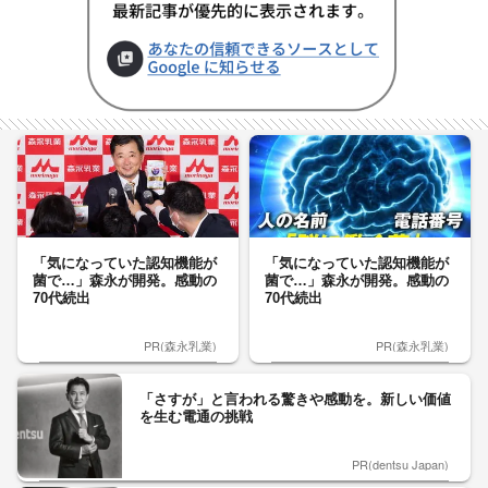
「気になっていた認知機能が
「気になっていた認知機能が
菌で…」森永が開発。感動の
菌で…」森永が開発。感動の
70代続出
70代続出
PR(森永乳業)
PR(森永乳業)
「さすが」と言われる驚きや感動を。新しい価値
を生む電通の挑戦
PR(dentsu Japan)