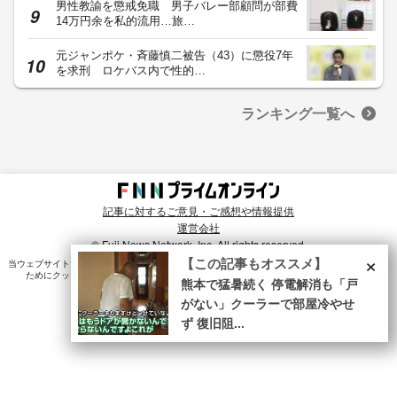
男性教諭を懲戒免職 男子バレー部顧問が部費
14万円余を私的流用…旅…
元ジャンポケ・斉藤慎二被告（43）に懲役7年
を求刑 ロケバス内で性的…
ランキング一覧へ
記事に対するご意見・ご感想や情報提供
運営会社
© Fuji News Network, Inc. All rights reserved.
×
【この記事もオススメ】
当ウェブサイトでは、ユーザのニーズ・興味・関⼼に合致したコンテンツや広告配信を提供する
ためにクッキーを使⽤しています。詳細は、
プライバシーポリシー
をご確認ください。
熊本で猛暑続く 停電解消も「戸
がない」クーラーで部屋冷やせ
ず 復旧阻...