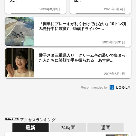
太...
M...
2026年8月3日
2026年8月4日
「簡単にブレーキが利くわけではない」10トン積
み走行中に震度7 65歳ドライバー...
2026年7月31日
愛子さま三重県入り クリーム色の装いで集まっ
た人たちに笑顔で手を振られる あす伊...
2026年8月1日
Recommended by
アクセスランキング
最新
24時間
週間