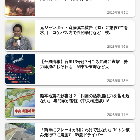
2026年8月3日
元ジャンポケ・斉藤慎二被告（43）に懲役7年を
求刑 ロケバス内で性的暴行など 被...
2026年8月5日
【台風情報】台風13号は7日ごろ沖縄に直撃 勢
力維持のおそれも 関東や東海など太...
2026年8月3日
熊本地震の影響は？「四国の活断層は力を蓄え危
ない」 専門家が警鐘《中央構造線》M...
2026年8月4日
「簡単にブレーキが利くわけではない」10トン積
み走行中に震度7 65歳ドライバー...