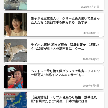
2026年7月31日
愛子さま三重県入り クリーム色の装いで集まっ
た人たちに笑顔で手を振られる あす伊...
2026年8月1日
ライオン3頭が相次ぎ死ぬ 猛暑影響か 18頭の
うち10頭が次々と体調不良に クー...
2026年8月3日
ベントレー乗り捨て猛ダッシュで逃走…フォロワ
ー55万人“自称インフルエンサー”を...
2026年8月4日
【台風情報】トリプル台風の可能性 熱帯低気
圧“台風のたまご”発生 日本の南には台...