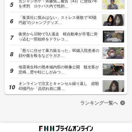
元ジャンポケ・斉藤慎二被告（43）に懲役7年
を求刑 ロケバス内で性的…
「集英社に恨みはない」ストレス発散で“43億
円超”のジャンプグッズ…
衝突から10秒で3人逃走 軽自動車が市電に突
っ込む一部始終をドラレコ…
「怒りに任せて暴力振るった」90歳入院患者の
顔や腹を殴るなどケガさ…
地震発生時の熊本城内部の映像公開 観光客が
悲鳴…壁や柱にしがみつ…
オンラインで注文とキャンセル繰り返し 総額
43億円か「品切れ前に購…
ランキング一覧へ