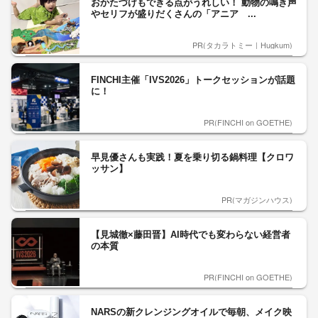
おかたづけもできる点がうれしい！ 動物の鳴き声
やセリフが盛りだくさんの「アニア ...
PR(タカラトミー｜Hugkum)
FINCHI主催「IVS2026」トークセッションが話題
に！
PR(FINCHI on GOETHE)
早見優さんも実践！夏を乗り切る鍋料理【クロワ
ッサン】
PR(マガジンハウス)
【見城徹×藤田晋】AI時代でも変わらない経営者
の本質
PR(FINCHI on GOETHE)
NARSの新クレンジングオイルで毎朝、メイク映