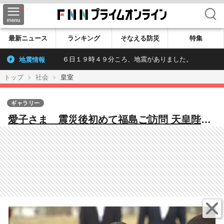
検索
最新ニュース
ランキング
そなえる防災
特集
地震情報
６日１９時４９分ころ、地震がありました。
トップ
社会
皇室
ギャラリー
愛子さま 震災後初めて福島ご訪問 天皇陛下
のご要望で 被災地へ寄り添う思い 愛子さま
の“お印”「ゴヨウツツジ」も