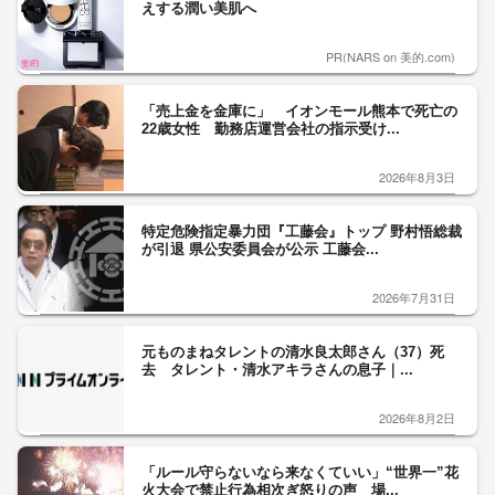
えする潤い美肌へ
PR(NARS on 美的.com)
「売上金を金庫に」 イオンモール熊本で死亡の
22歳女性 勤務店運営会社の指示受け...
2026年8月3日
特定危険指定暴力団『工藤会』トップ 野村悟総裁
が引退 県公安委員会が公示 工藤会...
2026年7月31日
元ものまねタレントの清水良太郎さん（37）死
去 タレント・清水アキラさんの息子｜...
2026年8月2日
「ルール守らないなら来なくていい」“世界一”花
火大会で禁止行為相次ぎ怒りの声 場...