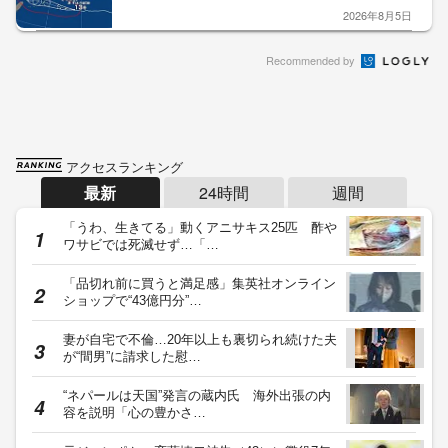
2026年8月5日
Recommended by
アクセスランキング
最新
24時間
週間
「うわ、生きてる」動くアニサキス25匹 酢や
ワサビでは死滅せず…「…
「品切れ前に買うと満足感」集英社オンライン
ショップで“43億円分”…
妻が自宅で不倫…20年以上も裏切られ続けた夫
が“間男”に請求した慰…
“ネパールは天国”発言の蔵内氏 海外出張の内
容を説明「心の豊かさ…