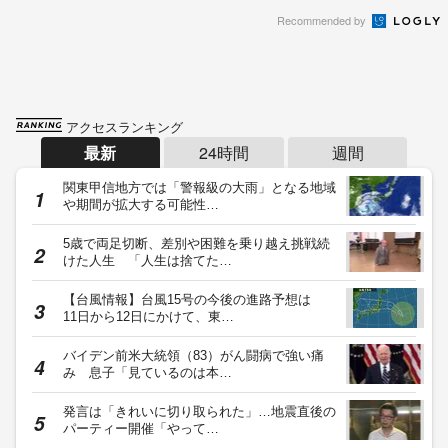
Recommended by
アクセスランキング
最新
24時間
週間
関東甲信地方では「警報級の大雨」となる地域
や期間が拡大する可能性…
5歳で両足切断、差別や困難を乗り越え挑戦続
けた人生 「人生は捨てた…
【台風情報】台風15号の今後の進路予想は
11日から12日にかけて、東…
バイデン前米大統領（83）がん闘病で強い痛
み 息子「見ているのは本…
発言は「きれいに切り取られた」…地震直後の
パーティー開催「やって…