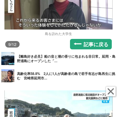
島を訪れた大学生
記事に戻る
9
/12
【離島好き必見】船の音と潮の香りに包まれる非日常。延岡・島
野浦島にオープンした「...
高齢化率58.8% 2人に1人が高齢者の島で若手有志が島再生に挑
む 宮崎県延岡市...