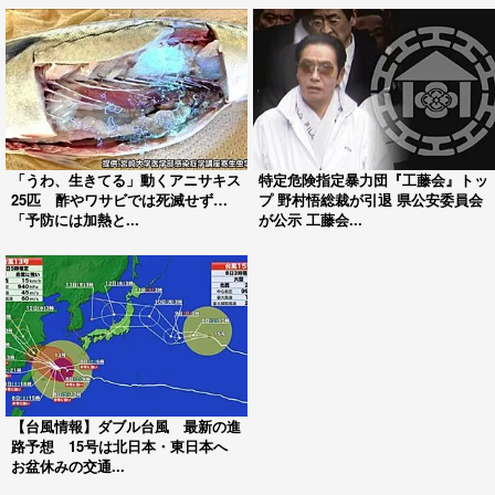
「うわ、生きてる」動くアニサキス
特定危険指定暴力団『工藤会』トッ
25匹 酢やワサビでは死滅せず…
プ 野村悟総裁が引退 県公安委員会
「予防には加熱と...
が公示 工藤会...
【台風情報】ダブル台風 最新の進
路予想 15号は北日本・東日本へ
お盆休みの交通...