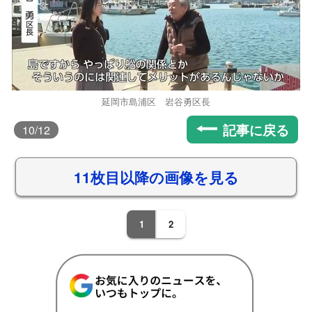
延岡市島浦区 岩谷勇区長
記事に戻る
10
/12
11枚目以降の画像を見る
1
2