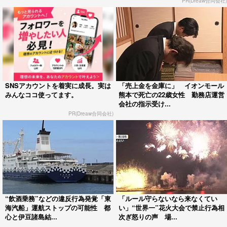
PR(Dreaw合同会社)
SNSアカウントを着実に成長。実は
「売上金を金庫に」 イオンモール
みんなココ使ってます。
熊本で死亡の22歳女性 勤務店運営
会社の指示受け...
PR(Dreaw合同会社)
“飲酒乗務”などの違反行為発覚「東
「ルール守らないなら来なくてい
海汽船」運航ストップの可能性 都
い」“世界一”花火大会で禁止行為相
心と伊豆諸島結...
次ぎ怒りの声 場...