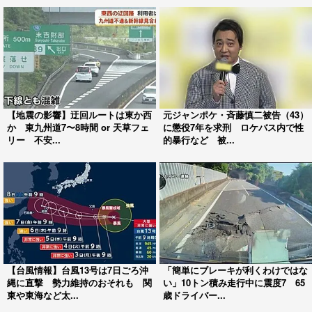
【地震の影響】迂回ルートは東か西
元ジャンポケ・斉藤慎二被告（43）
か 東九州道7〜8時間 or 天草フェ
に懲役7年を求刑 ロケバス内で性
リー 不安...
的暴行など 被...
【台風情報】台風13号は7日ごろ沖
「簡単にブレーキが利くわけではな
縄に直撃 勢力維持のおそれも 関
い」10トン積み走行中に震度7 65
東や東海など太...
歳ドライバー...