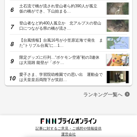
土石流で橋が流され登山者ら約390人が孤立
仮の橋ができ、下山始まる…
登山者など約400人孤立か 北アルプスの登山
口につながる県の橋が流さ…
【台風情報】台風16号が小笠原近海で発生 ま
た“トリプル台風”に…1…
限定グッズに行列…“ポケモン空港”初の3連休
は大混雑 能登が「ポケ…
愛子さま、学習院幼稚園での思い出 運動会で
は天皇皇后両陛下が笑顔…
ランキング一覧へ
記事に対するご意見・ご感想や情報提供
運営会社