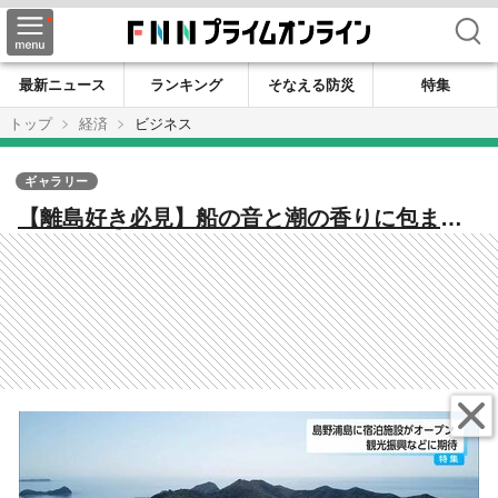
検索
最新ニュース
ランキング
そなえる防災
特集
トップ
経済
ビジネス
ギャラリー
【離島好き必見】船の音と潮の香りに包まれ
る非日常。延岡・島野浦島にオープンした
「アイランドベースシマミ」が繋ぐ、島民と
旅人の新しい出会い