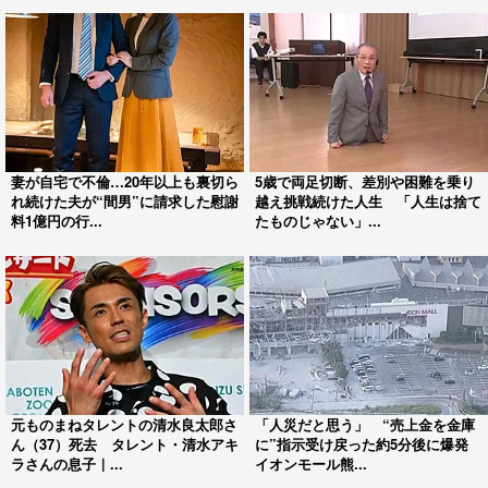
妻が自宅で不倫…20年以上も裏切ら
5歳で両足切断、差別や困難を乗り
れ続けた夫が“間男”に請求した慰謝
越え挑戦続けた人生 「人生は捨て
料1億円の行...
たものじゃない」...
元ものまねタレントの清水良太郎さ
「人災だと思う」 “売上金を金庫
ん（37）死去 タレント・清水アキ
に”指示受け戻った約5分後に爆発
ラさんの息子｜...
イオンモール熊...