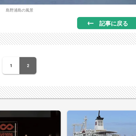
島野浦島の風景
記事に戻る
1
2