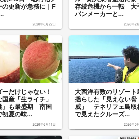
ーの更新が急務に｜F
存続危機から一転 大
..
パンメーカーと...
2026年6月22日
2026年2
ゴーだけじゃない！
大西洋有数のリゾート
な国産「生ライチ」
揺らした「見えない脅
桃」も最盛期 南国
威」 テネリフェ島取
初夏の味...
で見えたクルーズ...
2026年6月11日
2026年5