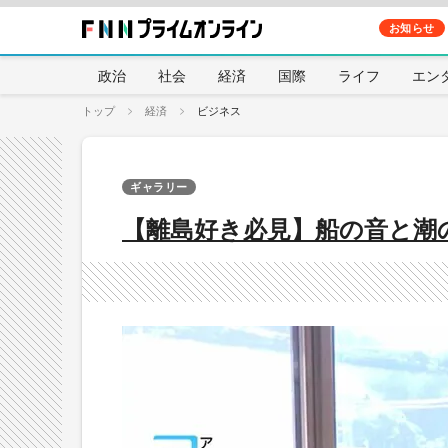
お知らせ
政治
社会
経済
国際
ライフ
エン
トップ
経済
ビジネス
ギャラリー
【離島好き必見】船の音と潮