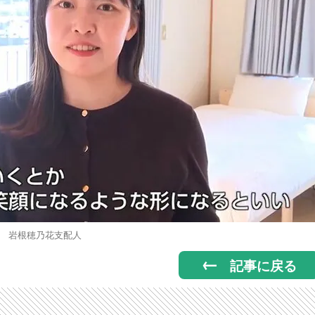
岩根穂乃花支配人
記事に戻る