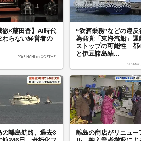
城徹×藤田晋】AI時代
“飲酒乗務”などの違反
変わらない経営者の
為発覚「東海汽船」運
ストップの可能性 都
と伊豆諸島結...
PR(FINCHI on GOETHE)
2026年
島の離島航路、過去3
離島の商店がリニュー
欠航246日 老朽化フ
ル 納入業者撤退によ