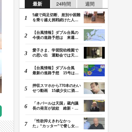
最新
24時間
週間
5歳で両足切断、差別や困難
を乗り越え挑戦続けた人
生 「人生は捨てた…
【台風情報】ダブル台風の
今後の進路予想は 来週、
台風15号が北日本…
愛子さま、学習院幼稚園で
の思い出 運動会では天皇
皇后両陛下が笑顔…
【台風情報】ダブル台風
最新の進路予想 15号は北
日本・東日本へ …
押収スマホから770本のわい
せつ動画 15歳少女に酒と
薬飲ませ性的暴行…
「ネパールは天国」蔵内議
長の発言が波紋 維新・吉
村代表「福岡県議…
「性欲抑えきれなかっ
た」“カッター”で脅し女子
中学生を性的暴行か…