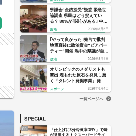
県議会“金銭授受”疑惑 緊急世
論調査 県民はどう捉えてい
る？ 80%が｢関心がある｣ 中尾
元県議の会見 信用したのは僅
2026年8月5日
政治
か1% 【福岡発】
｢やって良かった｣発言で批判
地震直後に政治資金“ビアパー
ティー”開催 渦中の県議が自民
党県議団トップを辞任表明
2026年8月4日
政治
【福岡発】
オリンピックのメダリストも
輩出 埋もれた原石を発見し磨
く『タレント発掘事業』発足
から22年 1000人に1人の“狭き
2026年8月4日
スポーツ
門” 【福岡発】
一覧ページへ
SPECIAL
PR
「仕上げに3分冷凍庫DRY」で味
が見違える！？スーパードライ