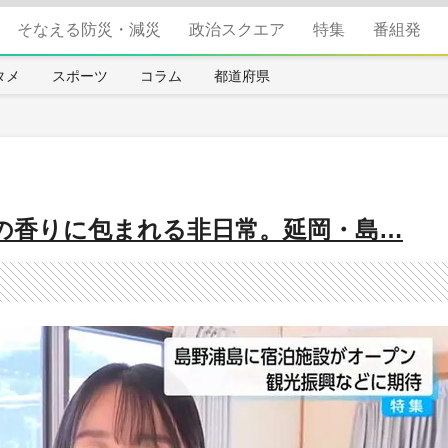
そなえる防災・減災
政治スクエア
特集
番組発
タメ
スポーツ
コラム
都道府県
の香りに包まれる非日常。延岡・島…