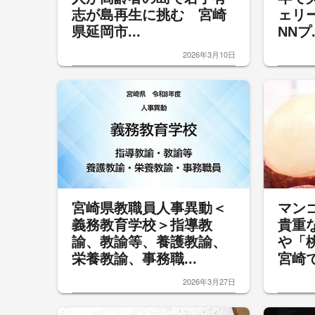
志が島再生に挑む 宮崎
ェリ
県延岡市...
NNプ.
2026年3月10日
宮崎県教職員人事異動＜
マン
義務教育学校＞指導教
貴重
諭、教諭等、養護教諭、
や「
栄養教諭、事務職...
宮崎で
2026年3月27日