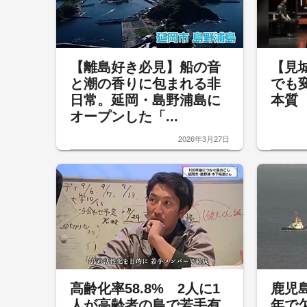
【離島好き必見】船の音
【見
と潮の香りに包まれる非
でも
日常。延岡・島野浦島に
本質
オープンした「...
2026年3月27日
高齢化率58.8% 2人に1
鹿児
人が高齢者の島で若手有
年で