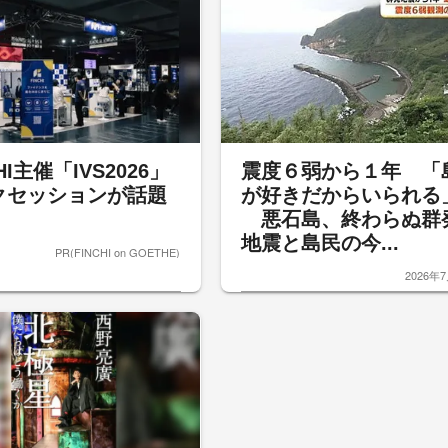
HI主催「IVS2026」
震度６弱から１年 「
クセッションが話題
が好きだからいられる
悪石島、終わらぬ群
地震と島民の今...
PR(FINCHI on GOETHE)
2026年