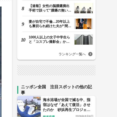
【速報】女性の脳腫瘍摘出
手術で誤って“腫瘍の無い部
位”を摘出 脳…
妻が自宅で不倫…20年以上
も裏切られ続けた夫が“間
男”に請求した慰…
1000人以上の女子中学生ら
と「コスプレ撮影会」か
性的暴行の疑いで5…
ランキング一覧へ
ニッポン全国 注目スポットの他の記
事
海水浴場が全国で減る中、指
宿はなぜ「あえて復活」させ
たのか 砂浜再生プロジェク
トの舞台裏
2026年8月6日
都道府県