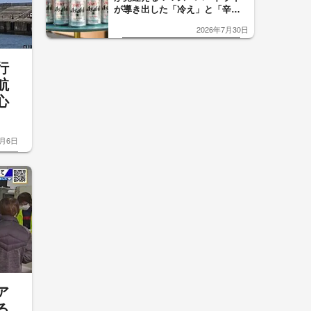
が導き出した「冷え」と「辛
口」のおいしい関係 青く変化
2026年7月30日
した「辛口カーブ」が飲み頃の
サイン！
行
航
心
8月6日
ア
る