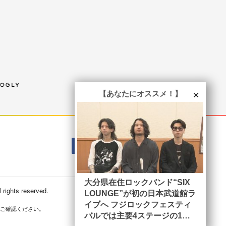
×
【あなたにオススメ！】
Mail
Fac
X
You
ebo
Tub
ok
e
大分県在住ロックバンド“SIX
 rights reserved.
LOUNGE”が初の日本武道館ラ
イブへ フジロックフェスティ
ご確認ください。
バルでは主要4ステージの1つ