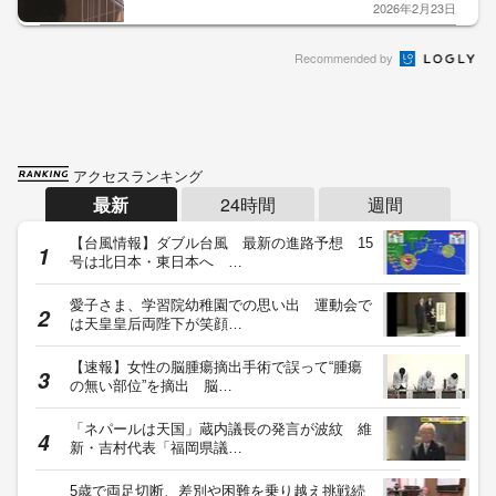
2026年2月23日
Recommended by
アクセスランキング
最新
24時間
週間
【台風情報】ダブル台風 最新の進路予想 15
号は北日本・東日本へ …
愛子さま、学習院幼稚園での思い出 運動会で
は天皇皇后両陛下が笑顔…
【速報】女性の脳腫瘍摘出手術で誤って“腫瘍
の無い部位”を摘出 脳…
「ネパールは天国」蔵内議長の発言が波紋 維
新・吉村代表「福岡県議…
5歳で両足切断、差別や困難を乗り越え挑戦続