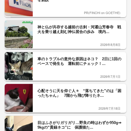
PR(FINCHI on GOETHE)
神と仏が共存する越前の古刹・河濯山芳春寺 戦
火を乗り越え刻む神仏習合の歩み 境内...
2026年8月8日
車のトラブルの意外な原因はネコ？ 2日に1回の
ペースで発生も 運転前にチェック！...
2026年7月1日
心配そうに天を仰ぐ人々 “落ちてきた”のは「困
ったちゃん」 7階から飛び降りたネ...
2026年7月18日
目はふさがりガリガリ…野良の時はわずか950g⇒
9kgの“貫録ネコ”に 保護猫た...