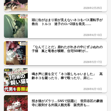
2026年2月25日
頭に缶がはまり前が見えないネコをバス運転手が
救出 トルコ 迷子のロバ2頭を発見…...
2026年6月13日
「なんてことだ」崩れたがれきの中にずぶぬれの
子猫 嵐と竜巻が横断、住宅500軒が...
2026年5月17日
鳴き声に腹を立て「ネコ殺しちゃいました」 高
齢ネコを蹴ったり、棒で殴ったり、床に...
2026年6月13日
招き猫がズラリ…SNSで話題に 世田谷区の豪徳
寺に殺到する外国人観光客 販売所も...