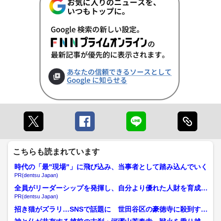
こちらも読まれています
時代の「最"現場"」に飛び込み、当事者として踏み込んでいく
PR(dentsu Japan)
全員がリーダーシップを発揮し、自分より優れた人財を育成す
る
PR(dentsu Japan)
招き猫がズラリ…SNSで話題に 世田谷区の豪徳寺に殺到する
外国人観光客 販売所も...