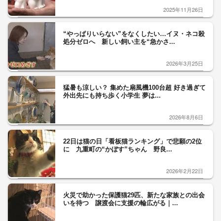
2025年11月26日
“やっぱりいらない”をなくしたい…イヌ・ネコ殺
処分ゼロへ 新しい飼い主を“急かさ...
2026年3月25日
猛暑も涼しい？ 集めた扇風機100台超 好き過ぎて
外出先にも持ち歩く小学生 夢は...
2026年8月6日
22日は猫の日「看板猫ランキング」で悲願の2位
に 九重町の“かぼす”ちゃん 野良...
2026年2月22日
火災で助かった保護猫29匹、新たな家族との出会
いを待つ 譲渡会に支援の輪広がる｜...