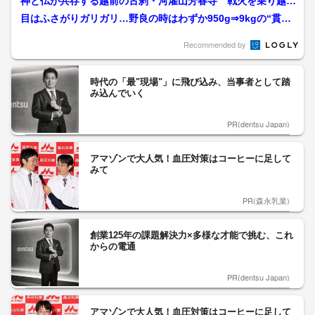
神と仏が共存する越前の古刹・河濯山芳春寺 戦火を乗り越え
刻む神仏習合の歩み 境内...
目はふさがりガリガリ…野良の時はわずか950g⇒9kgの“貫録
ネコ”に 保護猫た...
Recommended by
時代の「最"現場"」に飛び込み、当事者として踏
み込んでいく
PR(dentsu Japan)
アマゾンで大人気！血圧対策はコーヒーに足して
みて
PR(森永乳業)
創業125年の課題解決力×多様な才能で挑む、これ
からの電通
PR(dentsu Japan)
アマゾンで大人気！血圧対策はコーヒーに足して