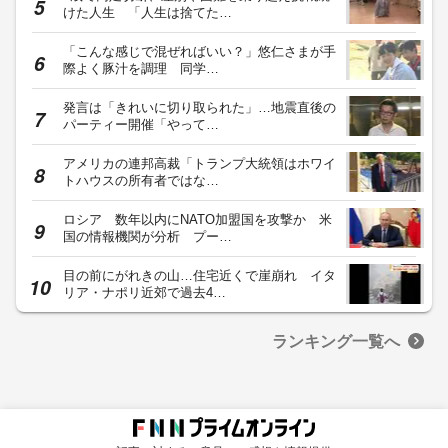
けた人生 「人生は捨てた…
「こんな感じで混ぜればいい？」悠仁さまが手
際よく豚汁を調理 同学…
発言は「きれいに切り取られた」…地震直後の
パーティー開催「やって…
アメリカの連邦高裁「トランプ大統領はホワイ
トハウスの所有者ではな…
ロシア 数年以内にNATO加盟国を攻撃か 米
国の情報機関が分析 プー…
目の前にがれきの山…住宅近くで崖崩れ イタ
リア・ナポリ近郊で過去4…
ランキング一覧へ