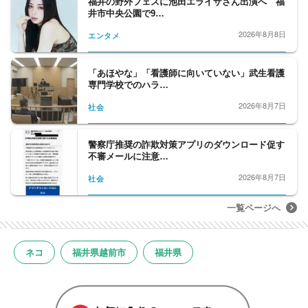
福井の野外フェスに池田エライザさん出演へ 福
井市中央公園で9…
2026年8月8日
エンタメ
「あほやな」「看護師に向いていない」武生看護
専門学校でのハラ…
2026年8月7日
社会
警察庁推奨の詐欺対策アプリのダウンロード促す
不審メールに注意…
2026年8月7日
社会
一覧ページへ
ネコ
福井県越前市
福井県