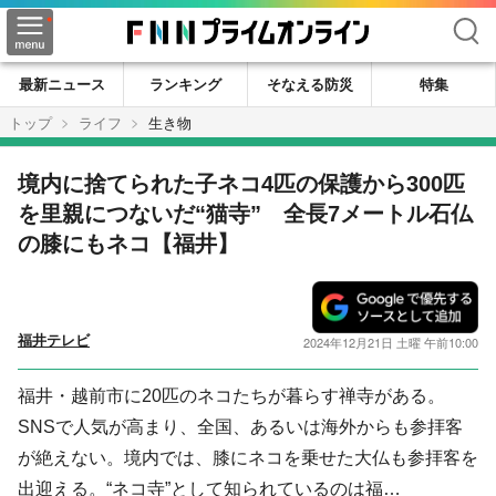
検索
最新ニュース
ランキング
そなえる防災
特集
トップ
ライフ
生き物
境内に捨てられた子ネコ4匹の保護から300匹
を里親につないだ“猫寺” 全長7メートル石仏
の膝にもネコ【福井】
福井テレビ
2024年12月21日 土曜 午前10:00
福井・越前市に20匹のネコたちが暮らす禅寺がある。
SNSで人気が高まり、全国、あるいは海外からも参拝客
が絶えない。境内では、膝にネコを乗せた大仏も参拝客を
出迎える。“ネコ寺”として知られているのは福…