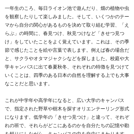
一年生のころ、毎日ライオン池で遊んだり、畑の植物や虫
を観察したりして楽しみました。そして、いくつかのテー
マから自分の関心があるものを決めて取り組む学習、「え
らぶ」の時間に、春見つけ、秋見つけなど「きせつ見つ
け」をしていたことをよく覚えています。これは、その季
節で感じたことを絵や言葉で表します。例えば春の場合だ
と、サクラやオタマジャクシなどを探しました。校庭や大
学キャンパスに出て春夏秋冬、それぞれの特徴を見つけて
いくことは、四季のある日本の自然を理解する上でも大事
なことだと思います。
これが中学年や高学年になると、広い大学のキャンパス
で、指定された野草や樹木を探すオリエンテーリング形式
になります。低学年の「きせつ見つけ」と違って、それぞ
れの班で、それらがどこにあるのかを自分たちの記憶や勘
を頼りにしながら、キャンパスの中を自由にまわります。