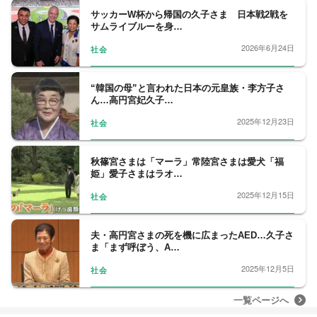
サッカーW杯から帰国の久子さま 日本戦2戦を
サムライブルーを身…
2026年6月24日
社会
“韓国の母”と言われた日本の元皇族・李方子さ
ん…高円宮妃久子…
2025年12月23日
社会
秋篠宮さまは「マーラ」常陸宮さまは愛犬「福
姫」愛子さまはラオ…
2025年12月15日
社会
夫・高円宮さまの死を機に広まったAED…久子さ
ま「まず呼ぼう、A…
2025年12月5日
社会
一覧ページへ