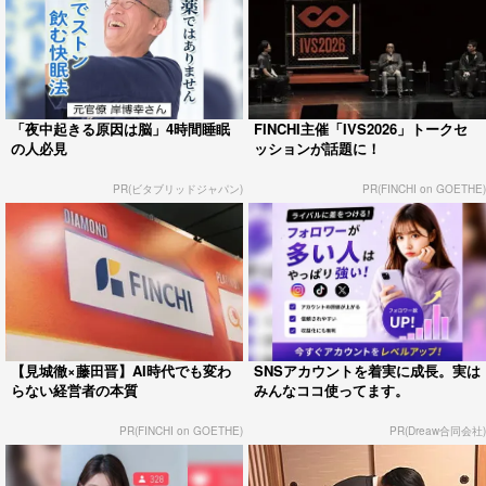
「夜中起きる原因は脳」4時間睡眠
FINCHI主催「IVS2026」トークセ
の人必見
ッションが話題に！
PR(ビタブリッドジャパン)
PR(FINCHI on GOETHE)
【見城徹×藤田晋】AI時代でも変わ
SNSアカウントを着実に成長。実は
らない経営者の本質
みんなココ使ってます。
PR(FINCHI on GOETHE)
PR(Dreaw合同会社)