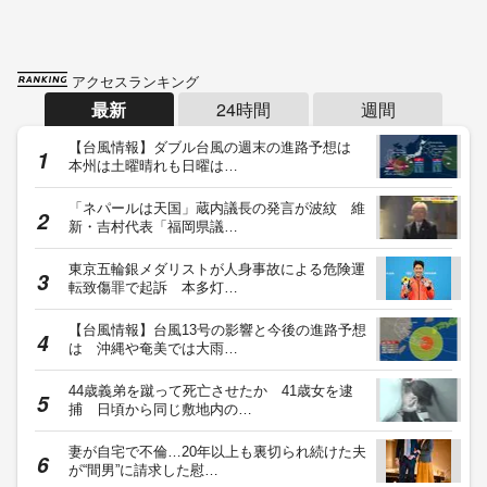
アクセスランキング
最新
24時間
週間
【台風情報】ダブル台風の週末の進路予想は
本州は土曜晴れも日曜は…
「ネパールは天国」蔵内議長の発言が波紋 維
新・吉村代表「福岡県議…
東京五輪銀メダリストが人身事故による危険運
転致傷罪で起訴 本多灯…
【台風情報】台風13号の影響と今後の進路予想
は 沖縄や奄美では大雨…
44歳義弟を蹴って死亡させたか 41歳女を逮
捕 日頃から同じ敷地内の…
妻が自宅で不倫…20年以上も裏切られ続けた夫
が“間男”に請求した慰…