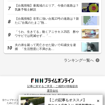
【台風情報】暴風域のエリア、今後の進路は？
気象予報士解説
【台風情報】非常に強い台風13号の進路は？新
たに“台風のたまご”熱…
「うわ、生きてる」動くアニサキス25匹 酢や
ワサビでは死滅せず…「…
夫の弟を蹴って死亡させた疑いで41歳女を逮
捕 「生活態度に不満があ…
ランキング一覧へ
記事に対するご意見・ご感想や情報提供
運営会社
© Fuji News Network, Inc. All rights reserved.
×
【この記事もオススメ】
当ウェブサイトでは、ユーザのニーズ・興味・関⼼に合致したコンテンツや広告配信を提供する
ためにクッキーを使⽤しています。詳細は、
プライバシーポリシー
をご確認ください。