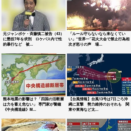
元ジャンポケ・斉藤慎二被告（43）
「ルール守らないなら来なくてい
に懲役7年を求刑 ロケバス内で性
い」“世界一”花火大会で禁止行為相
的暴行など 被...
次ぎ怒りの声 場...
熊本地震の影響は？「四国の活断層
【台風情報】台風13号は7日ごろ沖
は力を蓄え危ない」 専門家が警鐘
縄に直撃 勢力維持のおそれも 関
《中央構造線》M...
東や東海など太...