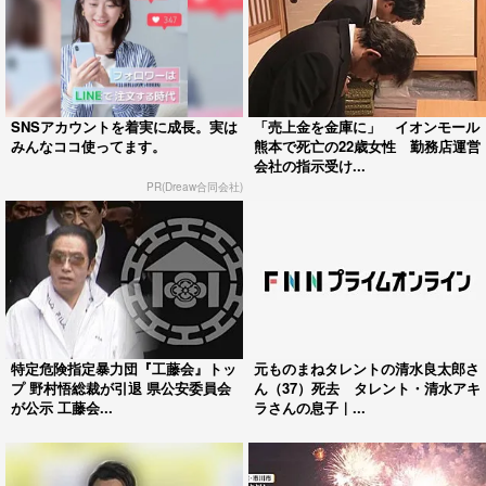
SNSアカウントを着実に成長。実は
「売上金を金庫に」 イオンモール
みんなココ使ってます。
熊本で死亡の22歳女性 勤務店運営
会社の指示受け...
PR(Dreaw合同会社)
特定危険指定暴力団『工藤会』トッ
元ものまねタレントの清水良太郎さ
プ 野村悟総裁が引退 県公安委員会
ん（37）死去 タレント・清水アキ
が公示 工藤会...
ラさんの息子｜...