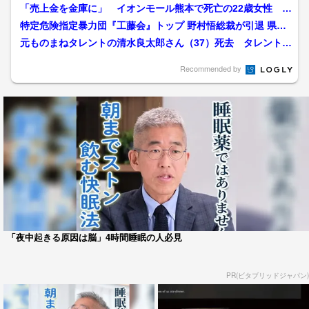
「売上金を金庫に」 イオンモール熊本で死亡の22歳女性 勤
務店運営会社の指示受け...
特定危険指定暴力団『工藤会』トップ 野村悟総裁が引退 県公
安委員会が公示 工藤会...
元ものまねタレントの清水良太郎さん（37）死去 タレント・
清水アキラさんの息子
Recommended by
「夜中起きる原因は脳」4時間睡眠の人必見
PR(ビタブリッドジャパン)