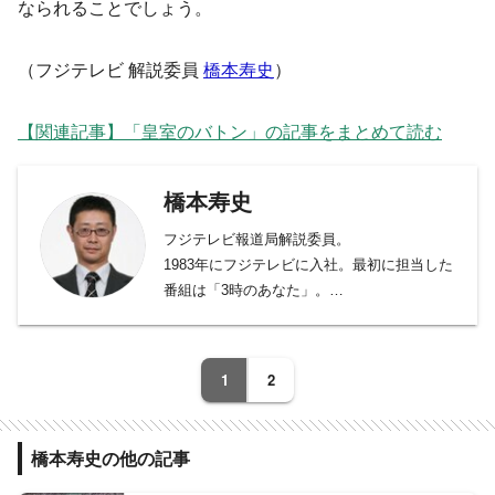
なられることでしょう。
（フジテレビ 解説委員
橋本寿史
）
【関連記事】「皇室のバトン」の記事をまとめて読む
橋本寿史
フジテレビ報道局解説委員。
1983年にフジテレビに入社。最初に担当した
番組は「3時のあなた」。
1999年に宮内庁担当となり、上皇ご夫妻（当
時の天皇皇后両陛下）のオランダご訪問、
香淳皇后崩御、敬宮愛子さまご誕生などを取
1
2
材。
橋本寿史の他の記事