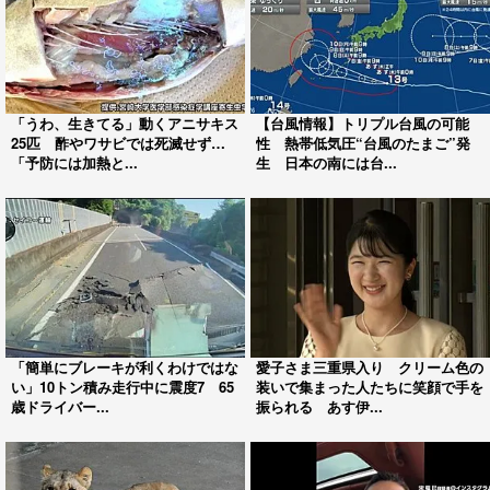
「うわ、生きてる」動くアニサキス
【台風情報】トリプル台風の可能
25匹 酢やワサビでは死滅せず…
性 熱帯低気圧“台風のたまご”発
「予防には加熱と...
生 日本の南には台...
「簡単にブレーキが利くわけではな
愛子さま三重県入り クリーム色の
い」10トン積み走行中に震度7 65
装いで集まった人たちに笑顔で手を
歳ドライバー...
振られる あす伊...