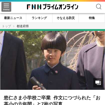
検索
最新ニュース
ランキング
そなえる防災
特集
トップ
都道府県
悠仁さま小学校ご卒業 作文につづられた「お
茶小の六年間」と7枚の写真