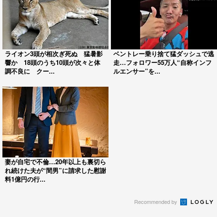
ライオン3頭が相次ぎ死ぬ 猛暑影
ベントレー乗り捨て猛ダッシュで逃
響か 18頭のうち10頭が次々と体
走…フォロワー55万人“自称インフ
調不良に クー...
ルエンサー”を...
妻が自宅で不倫…20年以上も裏切ら
れ続けた夫が“間男”に請求した慰謝
料1億円の行...
Recommended by