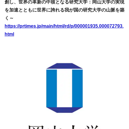
創し、世界の革新の中核となる研究大学：岡山大学の実現
を加速とともに世界に誇れる我が国の研究大学の山脈を築
く～
https://prtimes.jp/main/html/rd/p/000001935.000072793.
html