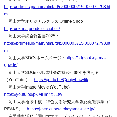
https://prtimes.jp/main/html/rd/p/000000215.000072793.ht
ml
岡山大学オリジナルグッズ Online Shop：
https://okadaigoods.official.ec/
岡山大学統合報告書2025：
https://prtimes.jp/main/html/rd/p/000003715.000072793.ht
ml
岡山大学SDGsホームページ：
https://sdgs.okayama-
u.ac.jp/
岡山大学SDGs～地域社会の持続可能性を考える
（YouTube）：
https://youtu.be/Qdqjy4mw4ik
岡山大学Image Movie (YouTube)：
https://youtu.be/pKMHm4XJLtw
岡山大学地域中核・特色ある研究大学強化促進事業（J-
PEAKS）：
https://j-peaks.orsd.okayama-u.ac.jp/
産学共創活動「岡山大学オープンイノベーションチャレ