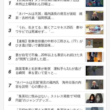
本州は土曜晴れも日曜は…
「ネパールは天国」蔵内議長の発言が波紋 維
新・吉村代表「福岡県議…
「うわ、生きてる」動くアニサキス25匹 酢や
ワサビでは死滅せず…「…
【速報】歌舞伎俳優の中村小三郎さん（77）が
ひき逃げ疑いで書類送検…
妻が自宅で不倫…20年以上も裏切られ続けた夫
が“間男”に請求した慰…
路面電車と右折車が衝突 運転手ら3人が逃げ
る瞬間 車を置いて堂々と…
“ネパールは天国”発言の蔵内氏 海外出張の内
容を説明「心の豊かさ…
「集英社に恨みはない」ストレス発散で“43億
円超”のジャンプグッズ…
「品切れ前に買うと満足感」集英社オンライン