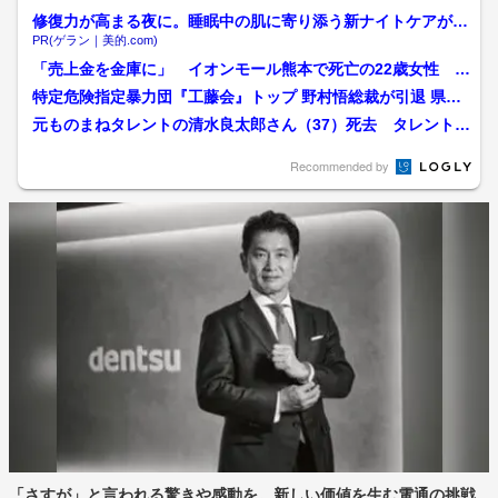
修復力が高まる夜に。睡眠中の肌に寄り添う新ナイトケアが誕
生！
PR(ゲラン｜美的.com)
「売上金を金庫に」 イオンモール熊本で死亡の22歳女性 勤
務店運営会社の指示受け...
特定危険指定暴力団『工藤会』トップ 野村悟総裁が引退 県公
安委員会が公示 工藤会...
元ものまねタレントの清水良太郎さん（37）死去 タレント・
清水アキラさんの息子
Recommended by
「さすが」と言われる驚きや感動を。新しい価値を生む電通の挑戦