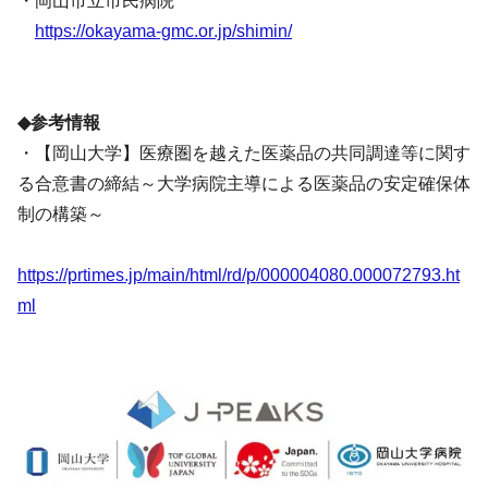
・岡山市立市民病院
https://okayama-gmc.or.jp/shimin/
◆参考情報
・【岡山大学】医療圏を越えた医薬品の共同調達等に関す
る合意書の締結～大学病院主導による医薬品の安定確保体
制の構築～
https://prtimes.jp/main/html/rd/p/000004080.000072793.ht
ml