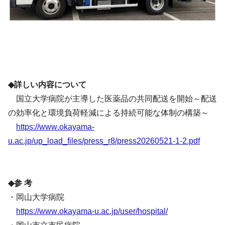
◆詳しい内容について
国立大学病院が主導した医薬品の共同配送を開始～配送
の効率化と環境負荷軽減による持続可能な体制の構築～
https://www.okayama-
u.ac.jp/up_load_files/press_r8/press20260521-1-2.pdf
◆参 考
・岡山大学病院
https://www.okayama-u.ac.jp/user/hospital/