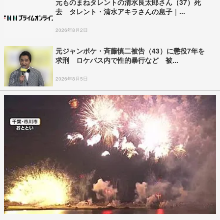
元ものまねタレントの清水良太郎さん（37）死
去 タレント・清水アキラさんの息子｜...
2026年8月2日
元ジャンポケ・斉藤慎二被告（43）に懲役7年を
求刑 ロケバス内で性的暴行など 被...
2026年8月5日