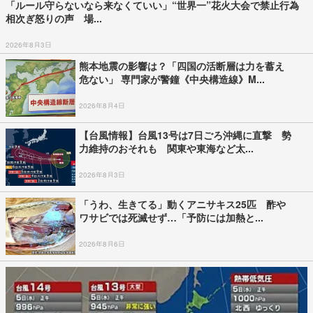
「ルール守らないなら来なくていい」“世界一”花火大会で禁止行為
相次ぎ怒りの声 場...
2026年8月3日
熊本地震の影響は？「四国の活断層は力を蓄え
危ない」 専門家が警鐘《中央構造線》M...
2026年8月4日
【台風情報】台風13号は7日ごろ沖縄に直撃 勢
力維持のおそれも 関東や東海など太...
2026年8月3日
「うわ、生きてる」動くアニサキス25匹 酢や
ワサビでは死滅せず…「予防には加熱と...
2026年8月6日