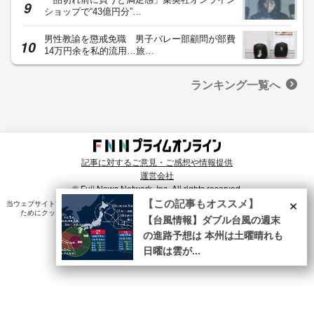
ショップで“43億円分”…
男性教諭を懲戒免職 男子バレー部顧問が部費
14万円余を私的流用…旅…
ランキング一覧へ
記事に対するご意見・ご感想や情報提供
運営会社
© Fuji News Network, Inc. All rights reserved.
×
【この記事もオススメ】
当ウェブサイトでは、ユーザのニーズ・興味・関⼼に合致したコンテンツや広告配信を提供する
ためにクッキーを使⽤しています。詳細は、
プライバシーポリシー
をご確認ください。
【台風情報】ダブル台風の週末
の進路予想は 本州は土曜晴れも
日曜は雲が...