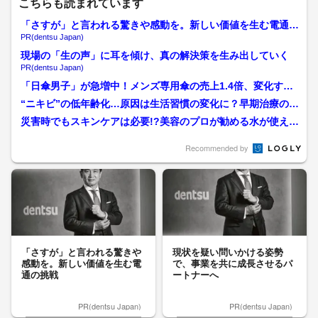
こちらも読まれています
「さすが」と言われる驚きや感動を。新しい価値を生む電通の
挑戦
PR(dentsu Japan)
現場の「生の声」に耳を傾け、真の解決策を生み出していく
PR(dentsu Japan)
「日傘男子」が急増中！メンズ専用傘の売上1.4倍、変化する
男性の健康と美意識
“ニキビ”の低年齢化…原因は生活習慣の変化に？早期治療の重
要性・正しい洗顔方法を...
災害時でもスキンケアは必要!?美容のプロが勧める水が使えな
い場合の「洗浄・保湿・...
Recommended by
「さすが」と言われる驚きや
現状を疑い問いかける姿勢
感動を。新しい価値を生む電
で、事業を共に成長させるパ
通の挑戦
ートナーへ
PR(dentsu Japan)
PR(dentsu Japan)