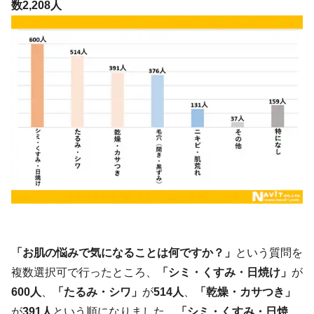
数2,208人
「お肌の悩みで気になることは何ですか？」
という質問を
複数選択可で行ったところ、
「シミ・くすみ・日焼け」
が
600人
、
「たるみ・シワ」
が
514人
、
「乾燥・カサつき」
が
391人
という順になりました。
「シミ・くすみ・日焼