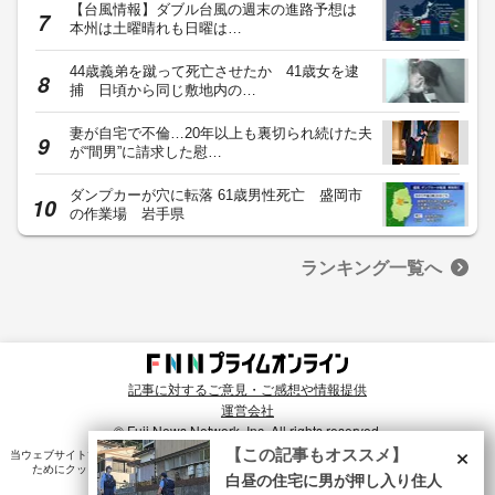
【台風情報】ダブル台風の週末の進路予想は
本州は土曜晴れも日曜は…
44歳義弟を蹴って死亡させたか 41歳女を逮
捕 日頃から同じ敷地内の…
妻が自宅で不倫…20年以上も裏切られ続けた夫
が“間男”に請求した慰…
ダンプカーが穴に転落 61歳男性死亡 盛岡市
の作業場 岩手県
ランキング一覧へ
記事に対するご意見・ご感想や情報提供
運営会社
© Fuji News Network, Inc. All rights reserved.
×
【この記事もオススメ】
当ウェブサイトでは、ユーザのニーズ・興味・関⼼に合致したコンテンツや広告配信を提供する
ためにクッキーを使⽤しています。詳細は、
プライバシーポリシー
をご確認ください。
白昼の住宅に男が押し入り住人