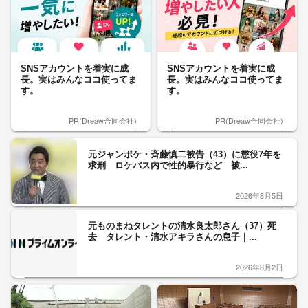
SNSアカウントを着実に成
SNSアカウントを着実に成
長。実はみんなココ使ってま
長。実はみんなココ使ってま
す。
す。
PR(Dreaw合同会社)
PR(Dreaw合同会社)
元ジャンポケ・斉藤慎二被告（43）に懲役7年を
求刑 ロケバス内で性的暴行など 被...
2026年8月5日
元ものまねタレントの清水良太郎さん（37）死
去 タレント・清水アキラさんの息子｜...
2026年8月2日