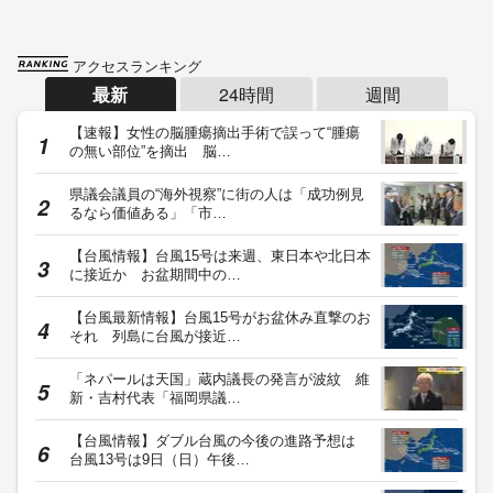
アクセスランキング
最新
24時間
週間
【速報】女性の脳腫瘍摘出手術で誤って“腫瘍
の無い部位”を摘出 脳…
県議会議員の“海外視察”に街の人は「成功例見
るなら価値ある」「市…
【台風情報】台風15号は来週、東日本や北日本
に接近か お盆期間中の…
【台風最新情報】台風15号がお盆休み直撃のお
それ 列島に台風が接近…
「ネパールは天国」蔵内議長の発言が波紋 維
新・吉村代表「福岡県議…
【台風情報】ダブル台風の今後の進路予想は
台風13号は9日（日）午後…