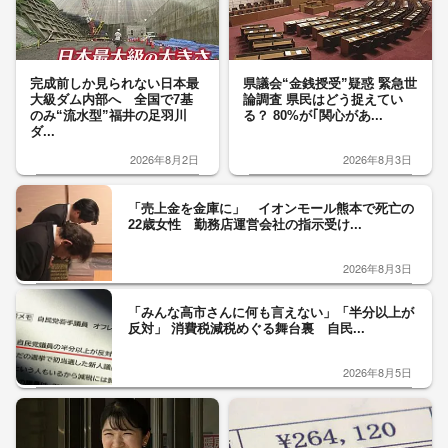
完成前しか見られない日本最
県議会“金銭授受”疑惑 緊急世
大級ダム内部へ 全国で7基
論調査 県民はどう捉えてい
のみ“流水型”福井の足羽川
る？ 80%が｢関心があ...
ダ...
2026年8月2日
2026年8月3日
「売上金を金庫に」 イオンモール熊本で死亡の
22歳女性 勤務店運営会社の指示受け...
2026年8月3日
「みんな高市さんに何も言えない」「半分以上が
反対」 消費税減税めぐる舞台裏 自民...
2026年8月5日