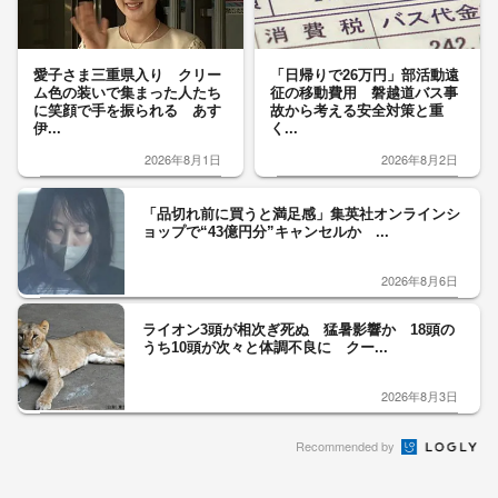
愛子さま三重県入り クリー
「日帰りで26万円」部活動遠
ム色の装いで集まった人たち
征の移動費用 磐越道バス事
に笑顔で手を振られる あす
故から考える安全対策と重
伊...
く...
2026年8月1日
2026年8月2日
「品切れ前に買うと満足感」集英社オンラインシ
ョップで“43億円分”キャンセルか ...
2026年8月6日
ライオン3頭が相次ぎ死ぬ 猛暑影響か 18頭の
うち10頭が次々と体調不良に クー...
2026年8月3日
Recommended by