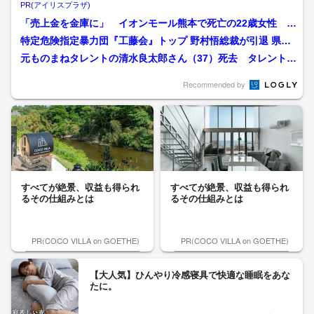
PR(アイリスプラザ)
「売上金を金庫に」 イオンモール熊本で死亡の22歳女性 勤
務店運営会社の指示受け...
特定危険指定暴力団『工藤会』トップ 野村悟総裁が引退 県公
安委員会が公示 工藤会...
元ものまねタレントの清水良太郎さん（37）死去 タレント・
清水アキラさんの息子
Recommended by
すべてが絶景、収益も得られ
すべてが絶景、収益も得られ
るその仕組みとは
るその仕組みとは
PR(COCO VILLA on GOETHE)
PR(COCO VILLA on GOETHE)
【大人気】ひんやり冷感寝具で快適な睡眠をあな
たに。