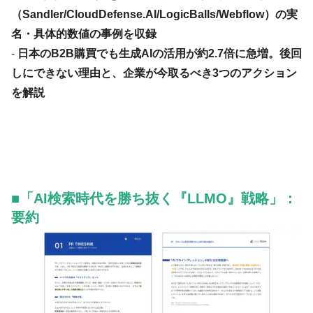
（Sandler/CloudDefense.AI/LogicBalls/Webflow）の実
名・具体的数値の事例を収録
-
日本のB2B購買でも生成AIの活用が約2.7倍に急増。後回
しにできない理由と、企業が今取るべき3つのアクション
を解説
■「AI検索時代を勝ち抜く『LLMO』戦略」：
要約