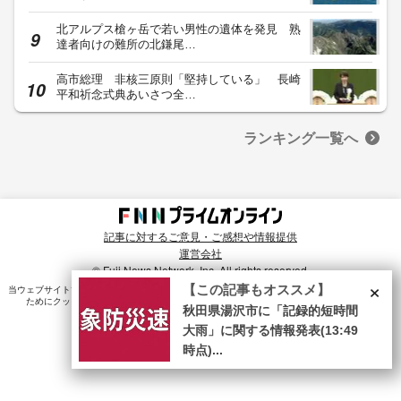
北アルプス槍ヶ岳で若い男性の遺体を発見 熟
達者向けの難所の北鎌尾…
高市総理 非核三原則「堅持している」 長崎
平和祈念式典あいさつ全…
ランキング一覧へ
記事に対するご意見・ご感想や情報提供
運営会社
© Fuji News Network, Inc. All rights reserved.
×
【この記事もオススメ】
当ウェブサイトでは、ユーザのニーズ・興味・関⼼に合致したコンテンツや広告配信を提供する
ためにクッキーを使⽤しています。詳細は、
プライバシーポリシー
をご確認ください。
秋田県湯沢市に「記録的短時間
大雨」に関する情報発表(13:49
時点)...