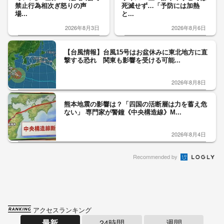
禁止行為相次ぎ怒りの声
死滅せず…「予防には加熱
場...
と...
2026年8月3日
2026年8月6日
【台風情報】台風15号はお盆休みに東北地方に直
撃する恐れ 関東も影響を受ける可能...
2026年8月8日
熊本地震の影響は？「四国の活断層は力を蓄え危
ない」 専門家が警鐘《中央構造線》M...
2026年8月4日
Recommended by
アクセスランキング
最新
24時間
週間