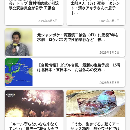
会』トップ 野村悟総裁が引退
太郎さん（37）死去 タレン
県公安委員会が公示 工藤会...
ト・清水アキラさんの息子
｜...
2026年8月5日
2026年8月2日
元ジャンポケ・斉藤慎二被告（43）に懲役7年を
求刑 ロケバス内で性的暴行など 被...
2026年8月5日
【台風情報】ダブル台風 最新の進路予想 15号
は北日本・東日本へ お盆休みの交通...
2026年8月8日
「ルール守らないなら来なく
「うわ、生きてる」動くアニ
ていい」“世界一”花火大会で
サキス25匹 酢やワサビでは