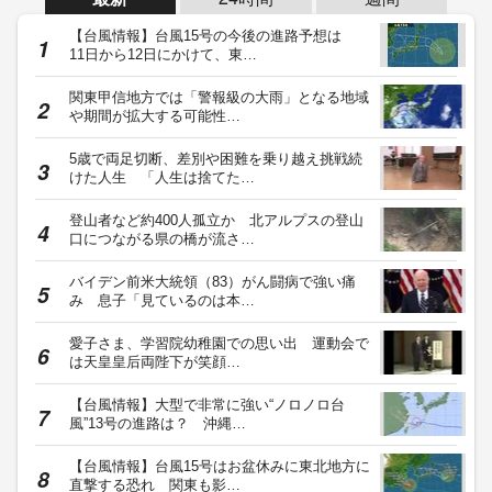
【台風情報】台風15号の今後の進路予想は
11日から12日にかけて、東…
関東甲信地方では「警報級の大雨」となる地域
や期間が拡大する可能性…
5歳で両足切断、差別や困難を乗り越え挑戦続
けた人生 「人生は捨てた…
登山者など約400人孤立か 北アルプスの登山
口につながる県の橋が流さ…
バイデン前米大統領（83）がん闘病で強い痛
み 息子「見ているのは本…
愛子さま、学習院幼稚園での思い出 運動会で
は天皇皇后両陛下が笑顔…
【台風情報】大型で非常に強い“ノロノロ台
風”13号の進路は？ 沖縄…
【台風情報】台風15号はお盆休みに東北地方に
直撃する恐れ 関東も影…