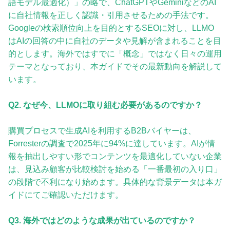
語モデル最適化）」の略で、ChatGPTやGeminiなどのAI
に自社情報を正しく認識・引用させるための手法です。
Googleの検索順位向上を目的とするSEOに対し、LLMO
はAIの回答の中に自社のデータや見解が含まれることを目
的とします。海外ではすでに「概念」ではなく日々の運用
テーマとなっており、本ガイドでその最新動向を解説して
います。
Q2. なぜ今、LLMOに取り組む必要があるのですか？
購買プロセスで生成AIを利用するB2Bバイヤーは、
Forresterの調査で2025年に94%に達しています。AIが情
報を抽出しやすい形でコンテンツを最適化していない企業
は、見込み顧客が比較検討を始める「一番最初の入り口」
の段階で不利になり始めます。具体的な背景データは本ガ
イドにてご確認いただけます。
Q3. 海外ではどのような成果が出ているのですか？