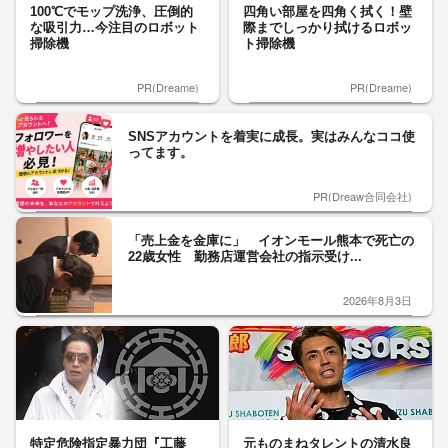
100℃でモップ洗浄、圧倒的
四角い部屋を四角く拭く！壁
な吸引力…今注目のロボット
際までしっかり拭けるロボッ
掃除機
ト掃除機
PR(Dreame)
PR(Dreame)
SNSアカウントを着実に成長。実はみんなココ使
ってます。
PR(Dreaw合同会社)
「売上金を金庫に」 イオンモール熊本で死亡の
22歳女性 勤務店運営会社の指示受け...
2026年8月3日
特定危険指定暴力団『工藤
元ものまねタレントの清水良