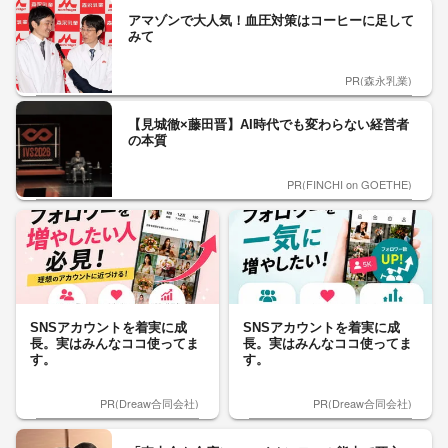
アマゾンで大人気！血圧対策はコーヒーに足して
みて
PR(森永乳業)
【見城徹×藤田晋】AI時代でも変わらない経営者
の本質
PR(FINCHI on GOETHE)
SNSアカウントを着実に成
SNSアカウントを着実に成
長。実はみんなココ使ってま
長。実はみんなココ使ってま
す。
す。
PR(Dreaw合同会社)
PR(Dreaw合同会社)