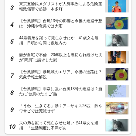
東京五輪銀メダリストが人身事故による危険運
転致傷罪で起訴 本多灯…
【台風情報】台風13号の影響と今後の進路予想
は 沖縄や奄美では大雨…
44歳義弟を蹴って死亡させたか 41歳女を逮
捕 日頃から同じ敷地内の…
妻が自宅で不倫…20年以上も裏切られ続けた夫
が“間男”に請求した慰…
【台風情報】暴風域のエリア、今後の進路は？
気象予報士解説
【台風情報】非常に強い台風13号の進路は？新
たに“台風のたまご”熱…
「うわ、生きてる」動くアニサキス25匹 酢や
ワサビでは死滅せず…「…
夫の弟を蹴って死亡させた疑いで41歳女を逮
捕 「生活態度に不満があ…