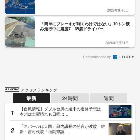
2026年8月5日
「簡単にブレーキが利くわけではない」10トン積
み走行中に震度7 65歳ドライバー...
2026年7月31日
Recommended by
アクセスランキング
最新
24時間
週間
【台風情報】ダブル台風の週末の進路予想は
本州は土曜晴れも日曜は…
「ネパールは天国」蔵内議長の発言が波紋 維
新・吉村代表「福岡県議…