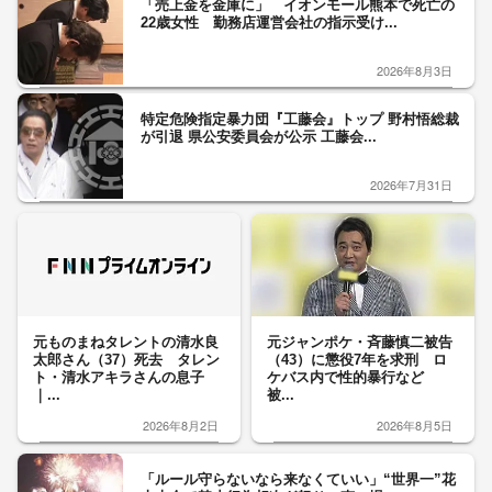
「売上金を金庫に」 イオンモール熊本で死亡の
22歳女性 勤務店運営会社の指示受け...
2026年8月3日
特定危険指定暴力団『工藤会』トップ 野村悟総裁
が引退 県公安委員会が公示 工藤会...
2026年7月31日
元ものまねタレントの清水良
元ジャンポケ・斉藤慎二被告
太郎さん（37）死去 タレン
（43）に懲役7年を求刑 ロ
ト・清水アキラさんの息子
ケバス内で性的暴行など
｜...
被...
2026年8月2日
2026年8月5日
「ルール守らないなら来なくていい」“世界一”花