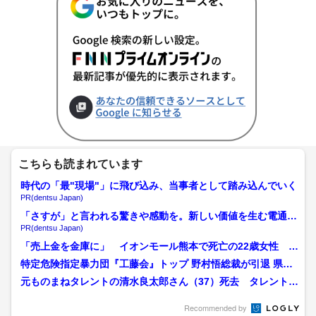
こちらも読まれています
時代の「最"現場"」に飛び込み、当事者として踏み込んでいく
PR(dentsu Japan)
「さすが」と言われる驚きや感動を。新しい価値を生む電通の
挑戦
PR(dentsu Japan)
「売上金を金庫に」 イオンモール熊本で死亡の22歳女性 勤
務店運営会社の指示受け...
特定危険指定暴力団『工藤会』トップ 野村悟総裁が引退 県公
安委員会が公示 工藤会...
元ものまねタレントの清水良太郎さん（37）死去 タレント・
清水アキラさんの息子
Recommended by