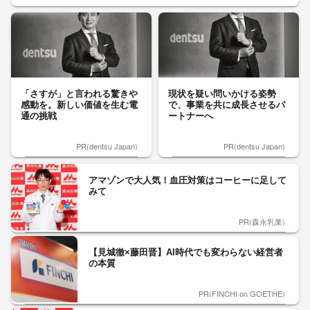
「さすが」と言われる驚きや
現状を疑い問いかける姿勢
感動を。新しい価値を生む電
で、事業を共に成長させるパ
通の挑戦
ートナーへ
PR(dentsu Japan)
PR(dentsu Japan)
アマゾンで大人気！血圧対策はコーヒーに足して
みて
PR(森永乳業)
【見城徹×藤田晋】AI時代でも変わらない経営者
の本質
PR(FINCHI on GOETHE)