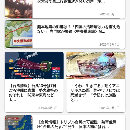
火大会で禁止行為相次ぎ怒りの声 場...
2026年8月3日
熊本地震の影響は？「四国の活断層は力を蓄え危
ない」 専門家が警鐘《中央構造線》M...
2026年8月4日
【台風情報】台風13号は7日
「うわ、生きてる」動くアニ
ごろ沖縄に直撃 勢力維持の
サキス25匹 酢やワサビでは
おそれも 関東や東海など
死滅せず…「予防には加熱
太...
と...
2026年8月3日
2026年8月6日
【台風情報】トリプル台風の可能性 熱帯低気
圧“台風のたまご”発生 日本の南には台...