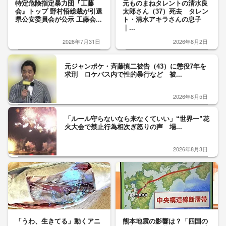
特定危険指定暴力団『工藤
元ものまねタレントの清水良
会』トップ 野村悟総裁が引退
太郎さん（37）死去 タレン
県公安委員会が公示 工藤会...
ト・清水アキラさんの息子
｜...
2026年7月31日
2026年8月2日
元ジャンポケ・斉藤慎二被告（43）に懲役7年を
求刑 ロケバス内で性的暴行など 被...
2026年8月5日
「ルール守らないなら来なくていい」“世界一”花
火大会で禁止行為相次ぎ怒りの声 場...
2026年8月3日
「うわ、生きてる」動くアニ
熊本地震の影響は？「四国の