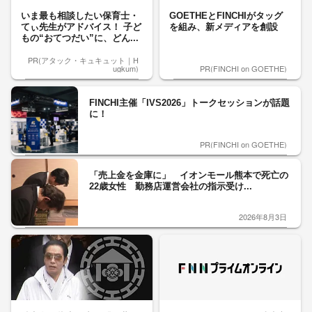
いま最も相談したい保育士・
GOETHEとFINCHIがタッグ
てぃ先生がアドバイス！ 子ど
を組み、新メディアを創設
もの“おてつだい”に、どん...
PR(アタック・キュキュット｜H
ugkum)
PR(FINCHI on GOETHE)
FINCHI主催「IVS2026」トークセッションが話題
に！
PR(FINCHI on GOETHE)
「売上金を金庫に」 イオンモール熊本で死亡の
22歳女性 勤務店運営会社の指示受け...
2026年8月3日