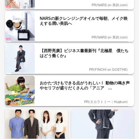
PR(NARS on 美的.com)
NARSの新クレンジングオイルで毎朝、メイク映
えする潤い美肌へ
PR(NARS on 美的.com)
【西野亮廣】ビジネス書最新刊『北極星 僕たち
はどう働くか』
PR(FINCHI on GOETHE)
おかたづけもできる点がうれしい！ 動物の鳴き声
やセリフが盛りだくさんの「アニア ...
PR(タカラトミー｜Hugkum)