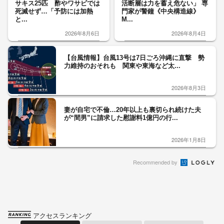
サキス25匹 酢やワサビでは
活断層は力を蓄え危ない」 専
死滅せず…「予防には加熱
門家が警鐘《中央構造線》
と...
M...
2026年8月6日
2026年8月4日
【台風情報】台風13号は7日ごろ沖縄に直撃 勢
力維持のおそれも 関東や東海など太...
2026年8月3日
妻が自宅で不倫…20年以上も裏切られ続けた夫
が“間男”に請求した慰謝料1億円の行...
2026年1月8日
Recommended by
アクセスランキング