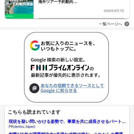
海外ツアー予約動向…
2026年8月7日
一覧ページへ
こちらも読まれています
現状を疑い問いかける姿勢で、事業を共に成長させるパートナ
ーへ
PR(dentsu Japan)