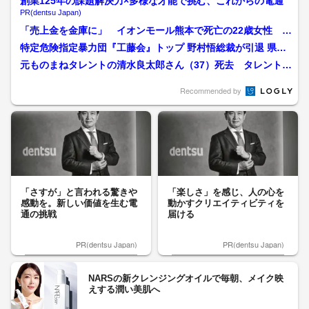
創業125年の課題解決力×多様な才能で挑む、これからの電通
PR(dentsu Japan)
「売上金を金庫に」 イオンモール熊本で死亡の22歳女性 勤
務店運営会社の指示受け...
特定危険指定暴力団『工藤会』トップ 野村悟総裁が引退 県公
安委員会が公示 工藤会...
元ものまねタレントの清水良太郎さん（37）死去 タレント・
清水アキラさんの息子
Recommended by
「さすが」と言われる驚きや
「楽しさ」を感じ、人の心を
感動を。新しい価値を生む電
動かすクリエイティビティを
通の挑戦
届ける
PR(dentsu Japan)
PR(dentsu Japan)
NARSの新クレンジングオイルで毎朝、メイク映
えする潤い美肌へ