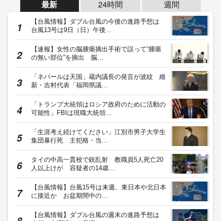
最新
24時間
週間
【台風情報】ダブル台風の今後の進路予想は
台風13号は9日（日）午後…
【速報】女性の脳腫瘍摘出手術で誤って“腫瘍
の無い部位”を摘出 脳…
「ネパールは天国」蔵内議長の発言が波紋 維
新・吉村代表「福岡県議…
「トランプ大統領はロシア政府のために活動の
可能性」FBIは現職大統領…
「生涯考え続けてください」江別市男子大学生
集団暴行死 主犯格・当…
タイの中高一貫校で銃乱射 教職員5人死亡20
人以上けが 容疑者の14歳…
【台風情報】台風15号は来週、東日本や北日本
に接近か お盆期間中の…
【台風情報】ダブル台風の週末の進路予想は