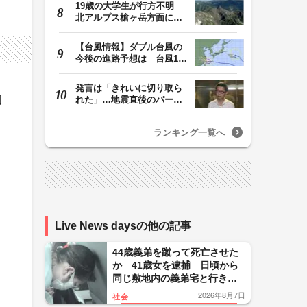
19歳の大学生が行方不明
北アルプス槍ヶ岳方面に登
山、遭難か 友人…
【台風情報】ダブル台風の
今後の進路予想は 台風15
号は11日（火）午…
発言は「きれいに切り取ら
固
れた」…地震直後のパーテ
ィー開催「やって…
ランキング一覧へ
Live News daysの他の記事
44歳義弟を蹴って死亡させた
か 41歳女を逮捕 日頃から
同じ敷地内の義弟宅と行き
来…夫は外出中 「生活態度
2026年8月7日
社会
に不満」暴行繰り返したか