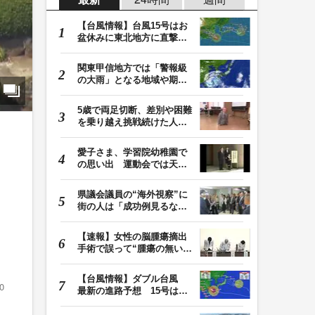
【台風情報】台風15号はお
盆休みに東北地方に直撃す
る恐れ 関東も影…
関東甲信地方では「警報級
の大雨」となる地域や期間
が拡大する可能性…
5歳で両足切断、差別や困難
を乗り越え挑戦続けた人
生 「人生は捨てた…
愛子さま、学習院幼稚園で
の思い出 運動会では天皇
皇后両陛下が笑顔…
県議会議員の“海外視察”に
街の人は「成功例見るなら
価値ある」「市…
【速報】女性の脳腫瘍摘出
手術で誤って“腫瘍の無い部
位”を摘出 脳…
【台風情報】ダブル台風
0
最新の進路予想 15号は北
日本・東日本へ …