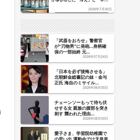
口」のおいしい関係 青く変化
2026年7月30日
した「辛口カーブ」が飲み頃の
サイン！
「武器をおろせ」警察官
が“刃物男”に発砲...身柄確
保の一部始終 元...
2026年07月24日
「日本を必ず後悔させる」
北朝鮮金総書記の妹・金与
正氏 海自のミサイル...
2026年08月05日
チェーンソーもって待ち伏
せする女 親族の腹部を突き
捕
刺す 襲われた理由...
2026年08月03日
愛子さま、学習院幼稚園で
の思い出 運動会では天皇皇