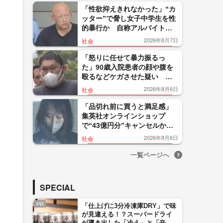
「性欲抑えきれなかった」“カ
ッター”で脅し女子中学生を性
的暴行か 自称アルバイトの
56歳男を逮捕 千葉
2026年8月7日
社会
「怒りに任せて暴力振るっ
た」90歳入院患者の顔や腹を
殴るなどケガさせた疑い 看
護補助者の30歳男を逮捕 千
2026年8月6日
社会
葉・袖ケ浦市
「品切れ前に買うと満足感」
集英社オンラインショップ
で“43億円分”キャンセルか
200超のメールアカウント使い
2026年8月6日
社会
大量注文 32歳女を逮捕
一覧ページへ
SPECIAL
PR
「仕上げに3分冷凍庫DRY」で味
が見違える！？スーパードライ
が導き出した「冷え」と「辛