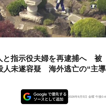
人と指示役夫婦を再逮捕へ 被
殺人未遂容疑 海外逃亡の“主導
2026年6月5日 金曜 午後0:4