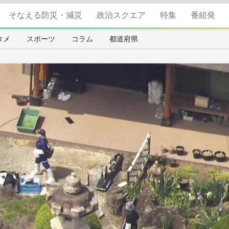
そなえる防災・減災
政治スクエア
特集
番組発
タメ
スポーツ
コラム
都道府県