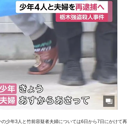
かの少年3人と竹前容疑者夫婦については6日から7日にかけて再