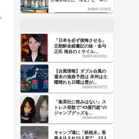
口」のおいしい関係 青く変化
2026年7月30日
した「辛口カーブ」が飲み頃の
乳
サイン！
「日本を必ず後悔させる」
北朝鮮金総書記の妹・金与
正氏 海自のミサイル...
2026年08月05日
【台風情報】ダブル台風の
週末の進路予想は 本州は土
曜晴れも日曜は雲が...
2026年08月07日
「集英社に恨みはない」ス
トレス発散で“43億円超”の
ジャンプグッズを...
2026年08月06日
キャンプ場に「鉄砲水」客
巻き込まれ10人死亡、23人