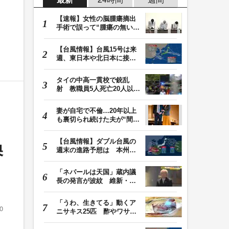
【速報】女性の脳腫瘍摘出
手術で誤って“腫瘍の無い部
位”を摘出 脳…
【台風情報】台風15号は来
週、東日本や北日本に接近
か お盆期間中の…
タイの中高一貫校で銃乱
射 教職員5人死亡20人以上
けが 容疑者の14歳…
妻が自宅で不倫…20年以上
も裏切られ続けた夫が“間
男”に請求した慰…
【台風情報】ダブル台風の
換
週末の進路予想は 本州は
土曜晴れも日曜は…
「ネパールは天国」蔵内議
長の発言が波紋 維新・吉
村代表「福岡県議…
「うわ、生きてる」動くア
0
ニサキス25匹 酢やワサビ
では死滅せず…「…