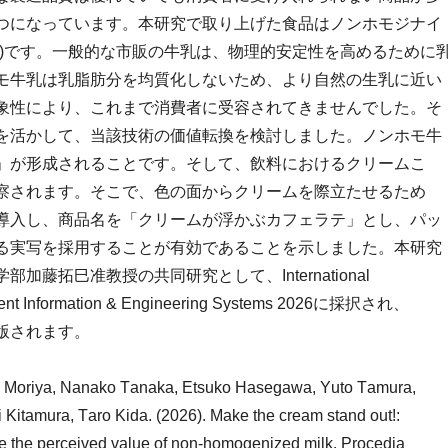
つになっています。本研究で取り上げた食品はノンホモジナイ
乳)です。一般的な市販の牛乳は、物理的安定性を高めるために
モ牛乳は乳脂肪分を均質化しないため、より自然の生乳に近い
象性により、これまで消費者に受容されてきませんでした。そ
を活かして、当該技術の価値転換を検討しました。ノンホモ牛
」が形成されることです。そして、飲料におけるクリームこ
察されます。そこで、色の面からクリームを際立たせるため
導入し、商品名を「クリームが浮かぶカフェラテ」とし、パッ
る実写を採用することが有効であることを示しました。本研究
藤拓巳准教授の共同研究として、International
ligent Information & Engineering Systems 2026に採択され、
)から出版されます。
 Moriya, Nanako Tanaka, Etsuko Hasegawa, Yuto Tamura,
itamura, Taro Kida. (2026). Make the cream stand out!:
 the perceived value of non-homogenized milk. Procedia