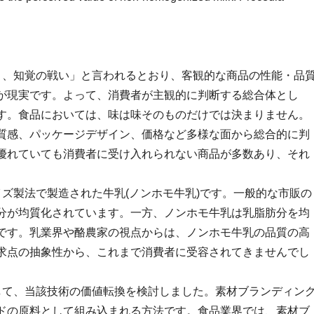
なく、知覚の戦い」と言われるとおり、客観的な商品の性能・品
が現実です。よって、消費者が主観的に判断する総合体とし
す。食品においては、味は味そのものだけでは決まりません。
質感、パッケージデザイン、価格など多様な面から総合的に判
優れていても消費者に受け入れられない商品が多数あり、それ
イズ製法で製造された牛乳(ノンホモ牛乳)です。一般的な市販の
分が均質化されています。一方、ノンホモ牛乳は乳脂肪分を均
です。乳業界や酪農家の視点からは、ノンホモ牛乳の品質の高
求点の抽象性から、これまで消費者に受容されてきませんでし
かして、当該技術の価値転換を検討しました。素材ブランディン
ドの原料として組み込まれる方法です。食品業界では、素材ブ