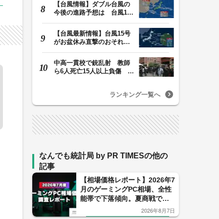
【台風情報】ダブル台風の
今後の進路予想は 台風13
号は9日（日）午後…
【台風最新情報】台風15号
がお盆休み直撃のおそれ
列島に台風が接近…
中高一貫校で銃乱射 教師
ら6人死亡15人以上負傷 容
疑者は中学生の少…
ランキング一覧へ
なんでも統計局 by PR TIMESの他の
記事
【相場価格レポート】2026年7
月のゲーミングPC相場、全性
能帯で下落傾向。夏商戦で価
格競争が加速。
2026年8月7日