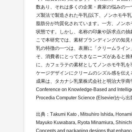
数あり、それは多くの企業・農家の悩みの一
ズ製法で製造された牛乳(以下、ノンホモ牛
脂肪分が均質化されています。一方、ノンホ
状態です。しかし、名称の印象や訴求点の抽
こで本研究では、素材ブランディングの知見
乳の特徴の一つは、表層に「クリームライン
そ、消費者にとって大きなニーズがあると推
に、カフェラテの素材としてノンホモ牛乳を
ケージデザインにクリームのシズル感を伝え
成果は、タカナシ乳業株式会社と明治大学商学部加
Conference on Knowledge-Based and Intel
Procedia Computer Science (Elsevier
出典：Takumi Kato , Mitsuhiro Ishida, Honami
Mayuko Kuwabara, Ryota Minamiura, Shinichi K
Concepts and packaging designs that enhance