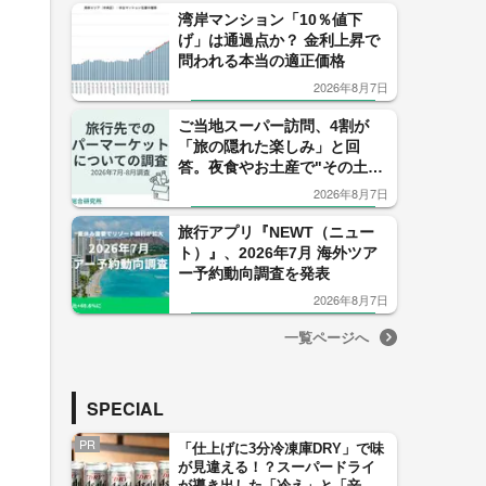
湾岸マンション「10％値下
げ」は通過点か？ 金利上昇で
問われる本当の適正価格
2026年8月7日
ご当地スーパー訪問、4割が
「旅の隠れた楽しみ」と回
答。夜食やお土産で"その土地
ならでは"を満喫できる旅先で
2026年8月7日
の一大レジャー！
旅行アプリ『NEWT（ニュー
ト）』、2026年7月 海外ツア
ー予約動向調査を発表
2026年8月7日
一覧ページへ
SPECIAL
PR
「仕上げに3分冷凍庫DRY」で味
が見違える！？スーパードライ
が導き出した「冷え」と「辛