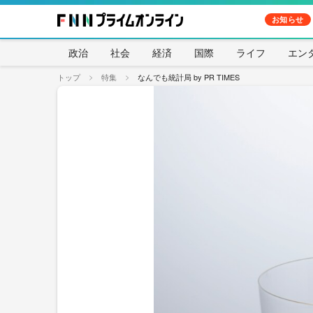
お知らせ
政治
社会
経済
国際
ライフ
エン
トップ
特集
なんでも統計局 by PR TIMES