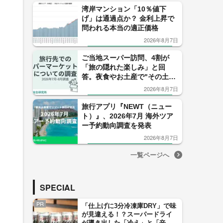
湾岸マンション「10％値下
げ」は通過点か？ 金利上昇で
問われる本当の適正価格
2026年8月7日
ご当地スーパー訪問、4割が
「旅の隠れた楽しみ」と回
答。夜食やお土産で"その土地
ならでは"を満喫できる旅先で
2026年8月7日
の一大レジャー！
旅行アプリ『NEWT（ニュー
ト）』、2026年7月 海外ツア
ー予約動向調査を発表
2026年8月7日
一覧ページへ
SPECIAL
PR
「仕上げに3分冷凍庫DRY」で味
が見違える！？スーパードライ
が導き出した「冷え」と「辛