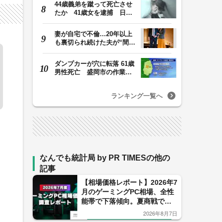
44歳義弟を蹴って死亡させ
たか 41歳女を逮捕 日頃
から同じ敷地内の…
妻が自宅で不倫…20年以上
も裏切られ続けた夫が“間
男”に請求した慰…
ダンプカーが穴に転落 61歳
男性死亡 盛岡市の作業
場 岩手県
ランキング一覧へ
なんでも統計局 by PR TIMESの他の
記事
【相場価格レポート】2026年7
月のゲーミングPC相場、全性
能帯で下落傾向。夏商戦で価
格競争が加速。
2026年8月7日