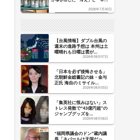
口」のおいしい関係 青く変化
2026年7月30日
した「辛口カーブ」が飲み頃の
サイン！
【台風情報】ダブル台風の
週末の進路予想は 本州は土
曜晴れも日曜は雲が...
2026年08月07日
「日本を必ず後悔させる」
北朝鮮金総書記の妹・金与
正氏 海自のミサイル...
2026年08月05日
「集英社に恨みはない」ス
トレス発散で“43億円超”の
ジャンプグッズを...
2026年08月06日
“福岡県議会のドン”蔵内議
長「ネパールは天国だっ