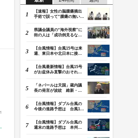
【速報】女性の脳腫瘍摘出
手術で誤って“腫瘍の無い部
位”を摘出 脳…
県議会議員の“海外視察”に
街の人は「成功例見るなら
価値ある」「市…
【台風情報】台風15号は来
週、東日本や北日本に接近
か お盆期間中の…
【台風最新情報】台風15号
がお盆休み直撃のおそれ
列島に台風が接近…
「ネパールは天国」蔵内議
長の発言が波紋 維新・吉
村代表「福岡県議…
【台風情報】ダブル台風の
今後の進路予想は 台風13
1
号は9日（日）午後…
【台風情報】ダブル台風の
週末の進路予想は 本州は
土曜晴れも日曜は…