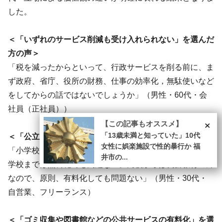
した。
＜「いずれのサービス削減も受け入れられない」を選んだ
方の声＞
「税を減ったからといって、行政サービスを削る前に、ま
ず政府、省庁、役所の財務、仕事の効率化，無駄使いなど
をしてからの話ではないでしょうか」（男性・60代・会
社員（正社員））
×
【この記事もオススメ】
「13歳未満と知っていた」10代
＜「公立学校の授業料の完全有料化」を選んだ方の声＞
女性に娯楽施設で性的暴行か 福
「小学校・中学校までは義務教育なので、公立小学校・中
井市の...
学校までは無料化でも問題ない。高校からは義務教育の外
なので、原則、有料化しても問題ない」（男性・30代・
自営業、フリーランス）
＜「ゴミ収集や図書館などの公共サービスの有料化」を選