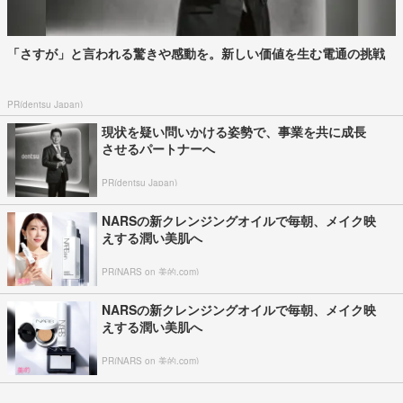
「さすが」と言われる驚きや感動を。新しい価値を生む電通の挑戦
PR(dentsu Japan)
現状を疑い問いかける姿勢で、事業を共に成長
させるパートナーへ
PR(dentsu Japan)
NARSの新クレンジングオイルで毎朝、メイク映
えする潤い美肌へ
PR(NARS on 美的.com)
NARSの新クレンジングオイルで毎朝、メイク映
えする潤い美肌へ
PR(NARS on 美的.com)