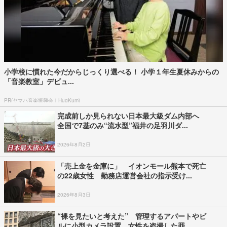
小学校に慣れた今だからじっくり選べる！ 小学１年生夏休みからの
「音楽教室」デビュ...
PR(ヤマハ音楽振興会｜HugKum)
完成前しか見られない日本最大級ダム内部へ
全国で7基のみ“流水型”福井の足羽川ダ...
2026年8月2日
「売上金を金庫に」 イオンモール熊本で死亡
の22歳女性 勤務店運営会社の指示受け...
2026年8月3日
“裸を見たいと考えた” 管理するアパートやビ
ルに小型カメラ設置 女性を盗撮した罪...