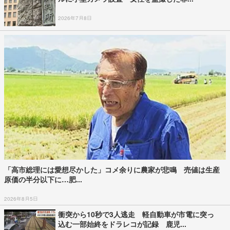
2026年7月8日
「高市総理には愛想尽かした」コメ余りに農家が悲鳴 売値は生産
原価の半分以下に…肥...
2026年8月5日
衝突から10秒で3人逃走 軽自動車が市電に突っ
込む一部始終をドラレコが記録 鹿児...