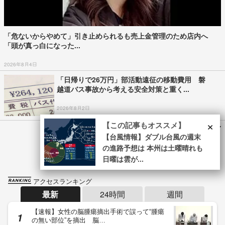
「危ないからやめて」引き止められるも売上金管理のため店内へ
「頭が真っ白になった...
2026年8月4日
「日帰りで26万円」部活動遠征の移動費用 磐
越道バス事故から考える安全対策と重く...
2026年8月2日
×
【この記事もオススメ】
Recommended by
【台風情報】ダブル台風の週末
の進路予想は 本州は土曜晴れも
日曜は雲が...
アクセスランキング
最新
24時間
週間
【速報】女性の脳腫瘍摘出手術で誤って“腫瘍
の無い部位”を摘出 脳…