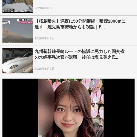
2026年8月6日
【桜島噴火】深夜に50分間継続 噴煙2800mに
達す 鹿児島市街地からも視認｜F...
2026年8月3日
九州新幹線長崎ルートの協議に尽力した国交省
の水嶋事務次官が退職 後任は塩見英之氏...
2026年8月3日