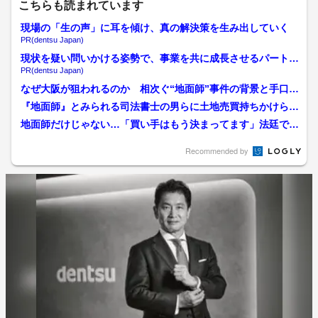
こちらも読まれています
現場の「生の声」に耳を傾け、真の解決策を生み出していく
PR(dentsu Japan)
現状を疑い問いかける姿勢で、事業を共に成長させるパートナ
ーへ
PR(dentsu Japan)
なぜ大阪が狙われるのか 相次ぐ“地面師”事件の背景と手口
理由は「競争エリア」「...
『地面師』とみられる司法書士の男らに土地売買持ちかけられ
た不動産関係者が独自証言...
地面師だけじゃない…「買い手はもう決まってます」法廷で暴
かれた不動産売却めぐる詐...
Recommended by