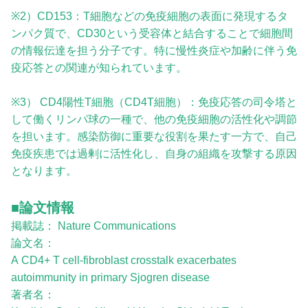
※2）CD153：T細胞などの免疫細胞の表面に発現するタ
ンパク質で、CD30という受容体と結合することで細胞間
の情報伝達を担う分子です。特に慢性炎症や加齢に伴う免
疫応答との関連が知られています。
※3） CD4陽性T細胞（CD4T細胞）：免疫応答の司令塔と
して働くリンパ球の一種で、他の免疫細胞の活性化や調節
を担います。感染防御に重要な役割を果たす一方で、自己
免疫疾患では過剰に活性化し、自身の組織を攻撃する原因
となります。
■論文情報
掲載誌： Nature Communications
論文名：
A CD4+ T cell-fibroblast crosstalk exacerbates
autoimmunity in primary Sjogren disease
著者名：