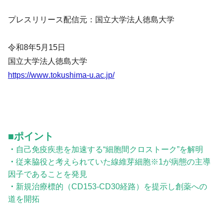
プレスリリース配信元：国立大学法人徳島大学
令和8年5月15日
国立大学法人徳島大学
https://www.tokushima-u.ac.jp/
■ポイント
・
自己免疫疾患を加速する“細胞間クロストーク”を解明
・
従来脇役と考えられていた線維芽細胞※1が病態の主導
因子であることを発見
・
新規治療標的（CD153-CD30経路）を提示し創薬への
道を開拓