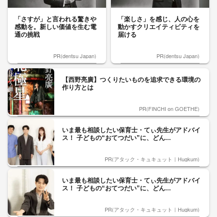
「さすが」と言われる驚きや
「楽しさ」を感じ、人の心を
感動を。新しい価値を生む電
動かすクリエイティビティを
通の挑戦
届ける
PR(dentsu Japan)
PR(dentsu Japan)
【西野亮廣】つくりたいものを追求できる環境の
作り方とは
PR(FINCHI on GOETHE)
いま最も相談したい保育士・てぃ先生がアドバイ
ス！ 子どもの“おてつだい”に、どん...
PR(アタック・キュキュット｜Hugkum)
いま最も相談したい保育士・てぃ先生がアドバイ
ス！ 子どもの“おてつだい”に、どん...
PR(アタック・キュキュット｜Hugkum)