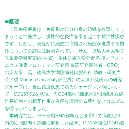
■概要
自己免疫疾患は、免疫系が自分自身の組織を攻撃してし
まうことで発症し、慢性的な炎症を引き起こす難治性疾患
です。しかし、炎症が持続的に増幅され病態が進展する機
序についての詳細は解明されていません。徳島大学大学院
医歯薬学研究部(医学域)・生体防御医学分野 教授／フォト
ニクス健康フロンティア研究院 最高研究責任者（CRO）
の安友康二氏、徳島大学病院歯科口腔外科 助教（研究当
時／現 Monash University研究員）の大塚邦紘氏らの研究
グループは、自己免疫疾患であるシェーグレン病におい
て、CD153※2を発現するCD4陽性T細胞※3と組織常在線
維芽細胞との相互作用が炎症を増幅する新たなメカニズム
を明らかにしました。
本研究では、単一細胞RNA解析などを用いて病変組織
内の細胞動態を詳細に解析した結果、CD153陽性CD4T細