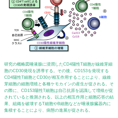
研究の概略図唾液腺に浸潤したCD4陽性T細胞が線維芽細
胞のCD30発現を誘導する。その後、CD153を発現する
CD4陽性T細胞とCD30が相互作用することにより、線維
芽細胞の細胞増殖と各種ケモカインの産生が促される。そ
の際に、CD153陽性T細胞は自己抗原を認識して増殖が促
されていると推測される。以上の相互作用と細胞応答の結
果、組織を破壊するT細胞やB細胞などが唾液腺臓器内に
集積することにより、病態の進展が促される。