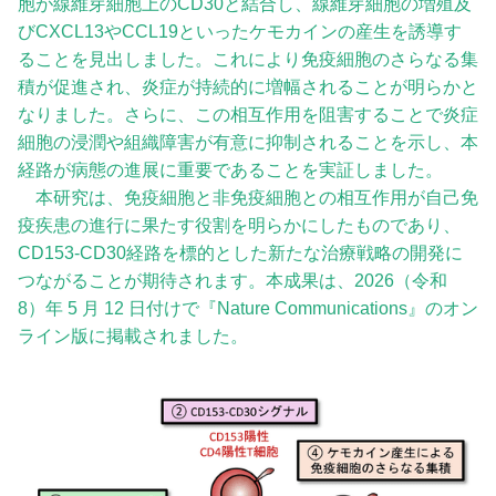
胞が線維芽細胞上のCD30と結合し、線維芽細胞の増殖及
びCXCL13やCCL19といったケモカインの産生を誘導す
ることを見出しました。これにより免疫細胞のさらなる集
積が促進され、炎症が持続的に増幅されることが明らかと
なりました。さらに、この相互作用を阻害することで炎症
細胞の浸潤や組織障害が有意に抑制されることを示し、本
経路が病態の進展に重要であることを実証しました。
本研究は、免疫細胞と非免疫細胞との相互作用が自己免
疫疾患の進行に果たす役割を明らかにしたものであり、
CD153-CD30経路を標的とした新たな治療戦略の開発に
つながることが期待されます。本成果は、2026（令和
8）年 5 月 12 日付けで『Nature Communications』のオン
ライン版に掲載されました。