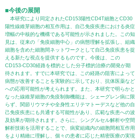
■今後の展開
本研究により同定されたCD153陽性CD4T細胞とCD30
陽性線維芽細胞の相互作用は、自己免疫疾患における炎症
増幅の中核的な機構である可能性が示されました。この知
見は、従来の「免疫細胞中心」の病態理解を拡張し、組織
細胞を含めた細胞間ネットワークとして自己免疫疾患を捉
える新たな視点を提供するものです。今後は、この
CD153-CD30経路を標的とした分子標的治療の開発が期
待されます。すでに本研究では、この経路の阻害によって
病態が改善することを実験的に示しており、抗体医薬など
への応用可能性が考えられます。また、本研究で明らかと
なった線維芽細胞の免疫制御機能は、シェーグレン病に限
らず、関節リウマチや全身性エリテマトーデスなど他の自
己免疫疾患にも共通する可能性があり、広範な疾患への波
及効果が期待されます。さらに、シングルセル解析や空間
解析技術を活用することで、病変組織内の細胞間相互作用
をより精緻に理解し、個々の患者に応じた精密医療の実現