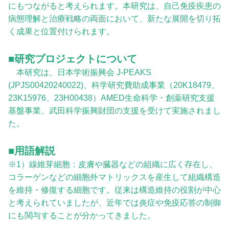
にもつながると考えられます。本研究は、自己免疫疾患の
病態理解と治療戦略の両面において、新たな展開を切り拓
く成果と位置付けられます。
■研究プロジェクトについて
本研究は、日本学術振興会 J-PEAKS
(JPJS00420240022)、科学研究費助成事業（20K18479、
23K15976、23H00438）AMED生命科学・創薬研究支援
基盤事業、武田科学振興財団の支援を受けて実施されまし
た。
■用語解説
※1）線維芽細胞：皮膚や臓器などの組織に広く存在し、
コラーゲンなどの細胞外マトリックスを産生して組織構造
を維持・修復する細胞です。従来は構造維持の役割が中心
と考えられていましたが、近年では炎症や免疫応答の制御
にも関与することが分かってきました。