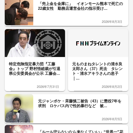
「売上金を金庫に」 イオンモール熊本で死亡の
22歳女性 勤務店運営会社の指示受け...
2026年8月3日
特定危険指定暴力団『工藤
元ものまねタレントの清水良
会』トップ 野村悟総裁が引退
太郎さん（37）死去 タレン
県公安委員会が公示 工藤会...
ト・清水アキラさんの息子
｜...
2026年7月31日
2026年8月2日
元ジャンポケ・斉藤慎二被告（43）に懲役7年を
求刑 ロケバス内で性的暴行など 被...
2026年8月5日
「ルール守らないなら来なくていい」“世界一”花