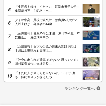
「生涯考え続けてください」江別市男子大学生
集団暴行死 主犯格・当…
タイの中高一貫校で銃乱射 教職員5人死亡20
人以上けが 容疑者の14歳…
【台風情報】台風15号は来週、東日本や北日本
に接近か お盆期間中の…
【台風情報】ダブル台風の週末の進路予想は
本州は土曜晴れも日曜は…
「社会に出られる確率ほぼないと思っている」
川村葉音被告に無期懲役…
「また犯人が来るんじゃないか」10日で2度
も…防犯カメラが捉えた“タ…
ランキング一覧へ