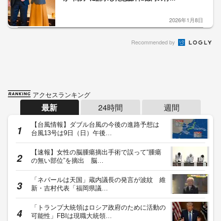
2026年1月8日
Recommended by
アクセスランキング
最新
24時間
週間
【台風情報】ダブル台風の今後の進路予想は
台風13号は9日（日）午後…
【速報】女性の脳腫瘍摘出手術で誤って“腫瘍
の無い部位”を摘出 脳…
「ネパールは天国」蔵内議長の発言が波紋 維
新・吉村代表「福岡県議…
「トランプ大統領はロシア政府のために活動の
可能性」FBIは現職大統領…