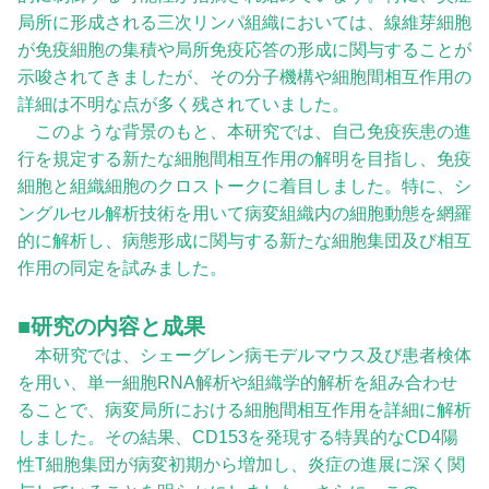
局所に形成される三次リンパ組織においては、線維芽細胞
が免疫細胞の集積や局所免疫応答の形成に関与することが
示唆されてきましたが、その分子機構や細胞間相互作用の
詳細は不明な点が多く残されていました。
このような背景のもと、本研究では、自己免疫疾患の進
行を規定する新たな細胞間相互作用の解明を目指し、免疫
細胞と組織細胞のクロストークに着目しました。特に、シ
ングルセル解析技術を用いて病変組織内の細胞動態を網羅
的に解析し、病態形成に関与する新たな細胞集団及び相互
作用の同定を試みました。
■研究の内容と成果
本研究では、シェーグレン病モデルマウス及び患者検体
を用い、単一細胞RNA解析や組織学的解析を組み合わせ
ることで、病変局所における細胞間相互作用を詳細に解析
しました。その結果、CD153を発現する特異的なCD4陽
性T細胞集団が病変初期から増加し、炎症の進展に深く関