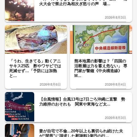
火大会で禁止行為相次ぎ怒りの声 場...
2026年8月3日
「うわ、生きてる」動くアニ
熊本地震の影響は？「四国の
サキス25匹 酢やワサビでは
活断層は力を蓄え危ない」 専
死滅せず…「予防には加熱
門家が警鐘《中央構造線》
と...
M...
2026年8月6日
2026年8月4日
【台風情報】台風13号は7日ごろ沖縄に直撃 勢
力維持のおそれも 関東や東海など太...
2026年8月3日
妻が自宅で不倫…20年以上も裏切られ続けた夫
が“間男”に請求した慰謝料1億円の行...