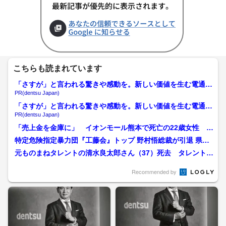
こちらも読まれています
「さすが」と言われる驚きや感動を。新しい価値を生む電通の
挑戦
PR(dentsu Japan)
「さすが」と言われる驚きや感動を。新しい価値を生む電通の
挑戦
PR(dentsu Japan)
「売上金を金庫に」 イオンモール熊本で死亡の22歳女性 勤
務店運営会社の指示受け...
特定危険指定暴力団『工藤会』トップ 野村悟総裁が引退 県公
安委員会が公示 工藤会...
元ものまねタレントの清水良太郎さん（37）死去 タレント・
清水アキラさんの息子
Recommended by