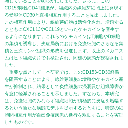
与していることを明らかにしました。さらに、この
CD153陽性CD4T細胞が、組織内の線維芽細胞上に発現す
る受容体CD30と直接相互作用することを見出しました。
この相互作用により、線維芽細胞は活性化され、増殖する
とともにCXCL13やCCL19といったケモカインを産生す
るようになります。これらのケモカインはT細胞やB細胞
の集積を誘導し、炎症局所における免疫細胞のさらなる集
積と三次リンパ組織の形成を促進します。以上のメカニズ
ムはヒト組織切片でも検証され、同様の病態が観察されま
した。
重要な点として、本研究では、このCD153-CD30経路
を阻害することにより、線維芽細胞の増殖やケモカイン産
生が抑制され、結果として炎症細胞の浸潤及び組織障害が
有意に軽減されることを示しました。すなわち、本研究
は、免疫細胞のみならず組織細胞が積極的に炎症を増幅す
るという新たな病態モデルを提示するとともに、特定の細
胞間相互作用が自己免疫疾患の進行を駆動することを実証
したものです。