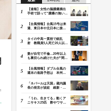
【速報】女性の脳腫瘍摘出
手術で誤って“腫瘍の無い部
位”を摘出 脳…
【台風情報】台風15号は来
週、東日本や北日本に接近
か お盆期間中の…
タイの中高一貫校で銃乱
射 教職員5人死亡20人以上
けが 容疑者の14歳…
妻が自宅で不倫…20年以上
も裏切られ続けた夫が“間
調
男”に請求した慰…
【台風情報】ダブル台風の
週末の進路予想は 本州は
土曜晴れも日曜は…
「ネパールは天国」蔵内議
長の発言が波紋 維新・吉
1
村代表「福岡県議…
「うわ、生きてる」動くア
ニサキス25匹 酢やワサビ
では死滅せず…「…