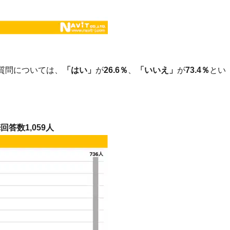
質問については、
「はい」
が
26.6％
、
「いいえ」
が
73.4％
とい
答数1,059人