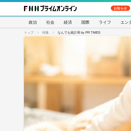
お知らせ
政治
社会
経済
国際
ライフ
エン
トップ
特集
なんでも統計局 by PR TIMES