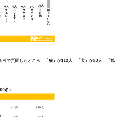
択可で質問したところ、
「猫」
が
112人
、
「犬」
が
80人
、
「観
00名）