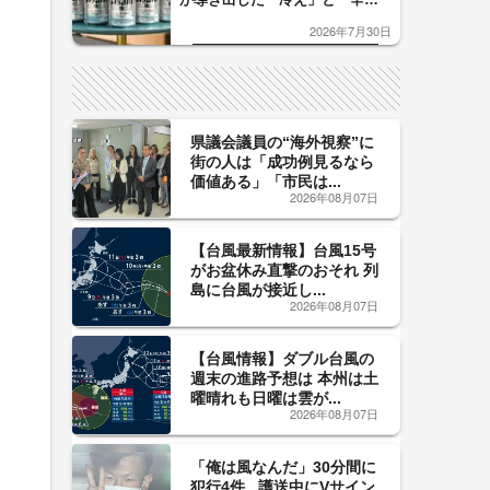
口」のおいしい関係 青く変化
2026年7月30日
した「辛口カーブ」が飲み頃の
サイン！
県議会議員の“海外視察”に
街の人は「成功例見るなら
価値ある」「市民は...
2026年08月07日
【台風最新情報】台風15号
がお盆休み直撃のおそれ 列
島に台風が接近し...
2026年08月07日
【台風情報】ダブル台風の
週末の進路予想は 本州は土
曜晴れも日曜は雲が...
2026年08月07日
「俺は風なんだ」30分間に
犯行4件...護送中にVサイン