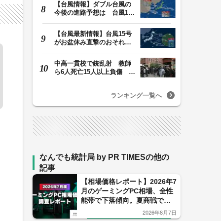
【台風情報】ダブル台風の
今後の進路予想は 台風13
号は9日（日）午後…
【台風最新情報】台風15号
がお盆休み直撃のおそれ
列島に台風が接近…
中高一貫校で銃乱射 教師
ら6人死亡15人以上負傷 容
疑者は中学生の少…
ランキング一覧へ
なんでも統計局 by PR TIMESの他の
記事
【相場価格レポート】2026年7
月のゲーミングPC相場、全性
能帯で下落傾向。夏商戦で価
格競争が加速。
2026年8月7日