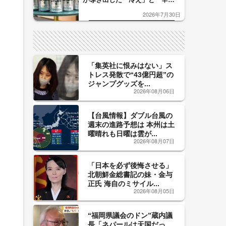
口」のおいしい関係 青く変化
2026年7月30日
した「辛口カーブ」が飲み頃の
サイン！
「集英社に恨みはない」ス
トレス発散で“43億円超”の
ジャンプグッズを...
2026年08月06日
【台風情報】ダブル台風の
週末の進路予想は 本州は土
曜晴れも日曜は雲が...
2026年08月07日
「日本を必ず後悔させる」
北朝鮮金総書記の妹・金与
正氏 海自のミサイル...
2026年08月05日
“福岡県議会のドン”蔵内議
長「ネパールは天国だっ