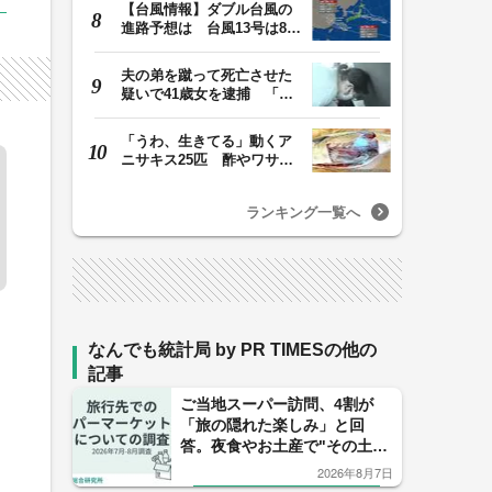
【台風情報】ダブル台風の
進路予想は 台風13号は8日
（土）正午には東…
夫の弟を蹴って死亡させた
疑いで41歳女を逮捕 「生
活態度に不満があ…
「うわ、生きてる」動くア
ニサキス25匹 酢やワサビ
では死滅せず…「…
ランキング一覧へ
なんでも統計局 by PR TIMESの他の
記事
ご当地スーパー訪問、4割が
「旅の隠れた楽しみ」と回
答。夜食やお土産で"その土地
ならでは"を満喫できる旅先で
2026年8月7日
の一大レジャー！