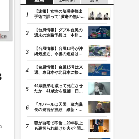
【速報】女性の脳腫瘍摘出
手術で誤って“腫瘍の無い部
位”を摘出 脳…
【台風情報】ダブル台風の
週末の進路予想は 本州は
土曜晴れも日曜は…
【台風情報】台風13号が沖
縄最接近、今後の進路は？
台風15号は「雨台…
【台風情報】台風15号は来
週、東日本や北日本に接近
8
か お盆期間中の…
44歳義弟を蹴って死亡させ
たか 41歳女を逮捕 日頃
から同じ敷地内の…
「ネパールは天国」蔵内議
長の発言が波紋 維新・吉
村代表「福岡県議…
妻が自宅で不倫…20年以上
0
も裏切られ続けた夫が“間
男”に請求した慰…