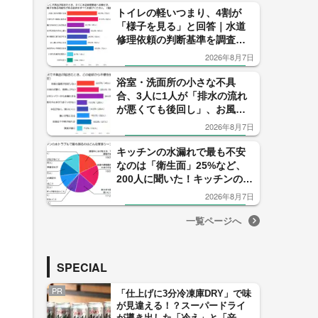
トイレの軽いつまり、4割が
「様子を見る」と回答｜水道
修理依頼の判断基準を調査
（水道修理業者、株式会社N-
2026年8月7日
Vision調べ）
浴室・洗面所の小さな不具
合、3人に1人が「排水の流れ
が悪くても後回し」、お風
呂・洗面所の小さな不具合は
2026年8月7日
なぜ後回しになる？不便の感
じ方と修理判断に関する意識
キッチンの水漏れで最も不安
調査
なのは「衛生面」25%など、
200人に聞いた！キッチンの水
トラブルが家事に与える影響
2026年8月7日
と困りごと調査（水道修理業
者、株式会社N-Vision調べ）
一覧ページへ
SPECIAL
PR
「仕上げに3分冷凍庫DRY」で味
が見違える！？スーパードライ
が導き出した「冷え」と「辛