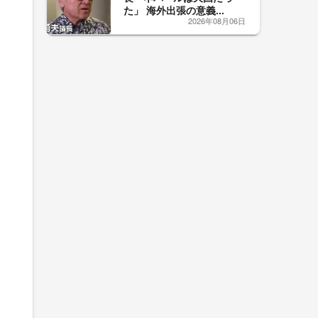
男
た」 海外出張の意義...
2026年08月06日
」