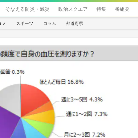
そなえる防災・減災
政治スクエア
特集
番組発
タメ
スポーツ
コラム
都道府県