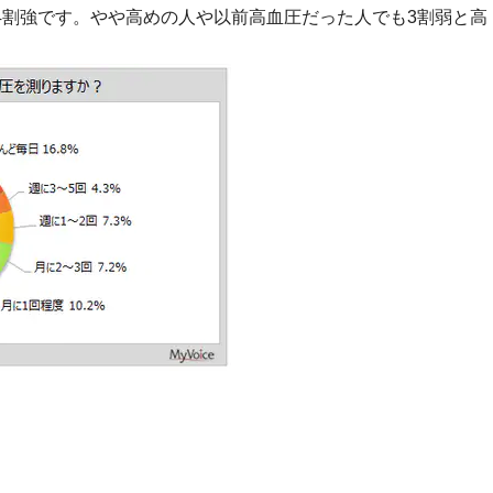
は4割強です。やや高めの人や以前高血圧だった人でも3割弱と高