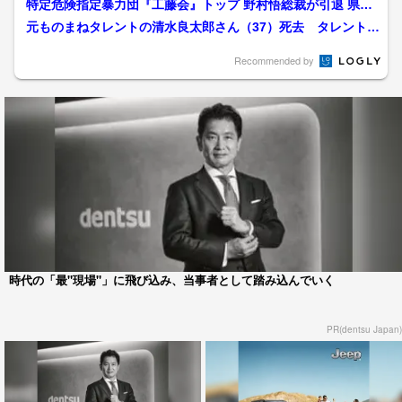
特定危険指定暴力団『工藤会』トップ 野村悟総裁が引退 県公
安委員会が公示 工藤会...
元ものまねタレントの清水良太郎さん（37）死去 タレント・
清水アキラさんの息子
Recommended by
時代の「最"現場"」に飛び込み、当事者として踏み込んでいく
PR(dentsu Japan)