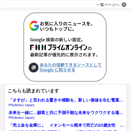
一覧ページへ
こちらも読まれています
「さすが」と言われる驚きや感動を。新しい価値を生む電通の
挑戦
PR(dentsu Japan)
未来を一緒に…顧客と共に予測不能な未来をワクワクする場所
へ
PR(dentsu Japan)
「売上金を金庫に」 イオンモール熊本で死亡の22歳女性 勤
務店運営会社の指示受け...