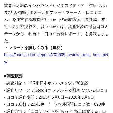
業界最大級のインバウンドビジネスメディア「訪日ラボ」
及び 店舗向け集客一元化プラットフォーム「口コミコ
ム」を運営する株式会社mov（代表取締役：渡邊 誠、本
社：東京都渋谷区、以下mov）は、調査対象の最新口コミ
データから、独自の『口コミ分析レポート』を発表しまし
た。
・レポートを詳しくみる（無料）
https://honichi.com/reports/202605_review_hotel_hotelmet
s/
■調査概要
- 調査対象：「JR東日本ホテルメッツ」30施設
- 調査リソース：Googleマップから公開されている口コミ
- 口コミ調査期間：2025年5月8日～2026年5月6日
- 口コミ総数：2,546件 / うち外国語口コミ数：690件
- 調査方法：「口コミサイトを"もっと"売上に変える」口