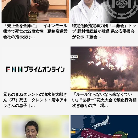
「売上金を金庫に」 イオンモール
特定危険指定暴力団『工藤会』トッ
熊本で死亡の22歳女性 勤務店運営
プ 野村悟総裁が引退 県公安委員会
会社の指示受け...
が公示 工藤会...
元ものまねタレントの清水良太郎さ
「ルール守らないなら来なくてい
ん（37）死去 タレント・清水アキ
い」“世界一”花火大会で禁止行為相
ラさんの息子｜...
次ぎ怒りの声 場...