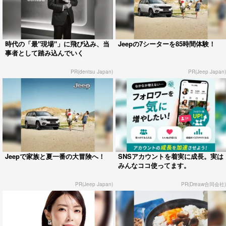
時代の「最"現場"」に飛び込み、当
Jeepの7シーターを85時間体験！
事者として踏み込んでいく
PR(dentsu Japan)
PR(Jeep Japan)
Jeepで家族と夏一番の大冒険へ！
SNSアカウントを着実に成長。実は
みんなココ使ってます。
PR(Jeep Japan)
PR(Dreaw合同会社)