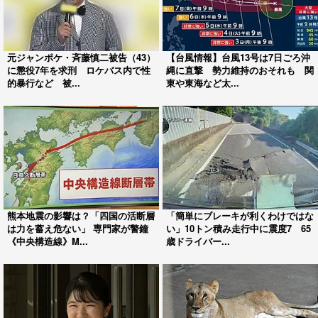
元ジャンポケ・斉藤慎二被告（43）
【台風情報】台風13号は7日ごろ沖
に懲役7年を求刑 ロケバス内で性
縄に直撃 勢力維持のおそれも 関
的暴行など 被...
東や東海など太...
熊本地震の影響は？「四国の活断層
「簡単にブレーキが利くわけではな
は力を蓄え危ない」 専門家が警鐘
い」10トン積み走行中に震度7 65
《中央構造線》M...
歳ドライバー...