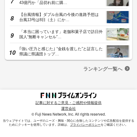
43億円か「品切れ前に購…
【台風情報】ダブル台風の今後の進路予想は
台風13号は8日（土）にか…
「本当に困っています」老舗和菓子店で訪日外
国人“無断キャンセル”…
｢強い圧力と感じた｣ “金銭を渡した”と証言した
県議に県議団トップ…
ランキング一覧へ
記事に対するご意見・ご感想や情報提供
運営会社
© Fuji News Network, Inc. All rights reserved.
当ウェブサイトでは、ユーザのニーズ・興味・関⼼に合致したコンテンツや広告配信を提供する
ためにクッキーを使⽤しています。詳細は、
プライバシーポリシー
をご確認ください。