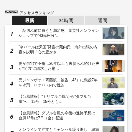
アクセスランキング
最新
24時間
週間
「品切れ前に買うと満足感」集英社オンライン
ショップで“43億円分”…
“ネパールは天国”発言の蔵内氏 海外出張の内
容を説明「心の豊かさ…
妻が自宅で不倫…20年以上も裏切られ続けた夫
が“間男”に請求した慰…
元ジャンポケ・斉藤慎二被告（43）に懲役7年
を求刑 ロケバス内で性的…
【台風情報】“トリプル台風”から“ダブル台
風”へ 13号、15号とも…
【台風情報】ダブル台風の今後の進路予想は
台風13号は7日（金）昼過…
オンラインで注文とキャンセル繰り返し 総額