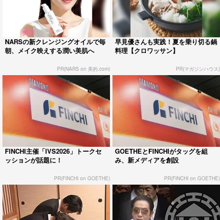
NARSの新クレンジングオイルで毎
早見優さんも実践！夏を乗り切る鍋
朝、メイク映えする潤い美肌へ
料理【クロワッサン】
PR(NARS on 美的.com)
PR(マガジンハウス)
FINCHI主催「IVS2026」トークセ
GOETHEとFINCHIがタッグを組
ッションが話題に！
み、新メディアを創設
PR(FINCHI on GOETHE)
PR(FINCHI on GOETHE)