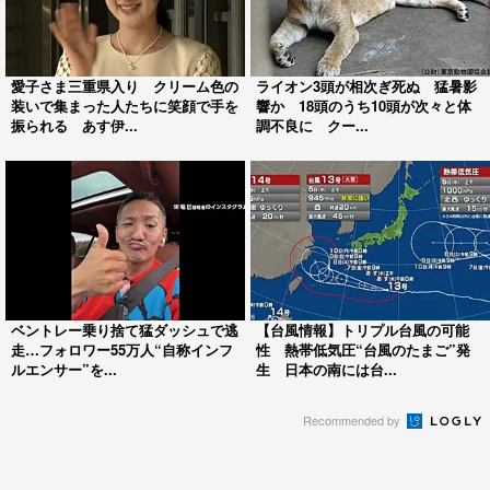
愛子さま三重県入り クリーム色の
ライオン3頭が相次ぎ死ぬ 猛暑影
装いで集まった人たちに笑顔で手を
響か 18頭のうち10頭が次々と体
振られる あす伊...
調不良に クー...
ベントレー乗り捨て猛ダッシュで逃
【台風情報】トリプル台風の可能
走…フォロワー55万人“自称インフ
性 熱帯低気圧“台風のたまご”発
ルエンサー”を...
生 日本の南には台...
Recommended by