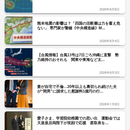
2026年8月8日
熊本地震の影響は？「四国の活断層は力を蓄え危
ない」 専門家が警鐘《中央構造線》M...
2026年8月4日
【台風情報】台風13号は7日ごろ沖縄に直撃 勢
力維持のおそれも 関東や東海など太...
2026年8月3日
妻が自宅で不倫…20年以上も裏切られ続けた夫
が“間男”に請求した慰謝料1億円の行...
2026年1月8日
愛子さま、学習院幼稚園での思い出 運動会では
天皇皇后両陛下が笑顔で応援 星取表を...