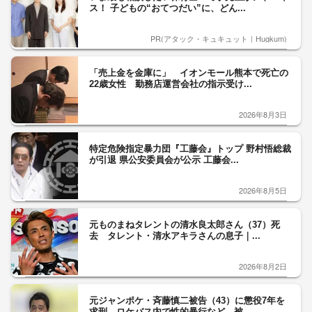
ス！ 子どもの“おてつだい”に、どん...
PR(アタック・キュキュット｜Hugkum)
「売上金を金庫に」 イオンモール熊本で死亡の
22歳女性 勤務店運営会社の指示受け...
2026年8月3日
特定危険指定暴力団『工藤会』トップ 野村悟総裁
が引退 県公安委員会が公示 工藤会...
2026年8月5日
元ものまねタレントの清水良太郎さん（37）死
去 タレント・清水アキラさんの息子｜...
2026年8月2日
元ジャンポケ・斉藤慎二被告（43）に懲役7年を
求刑 ロケバス内で性的暴行など 被...