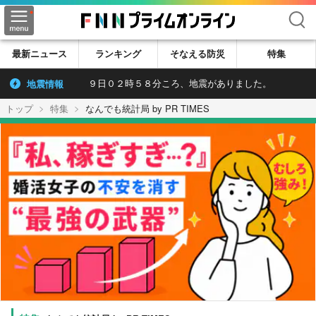
検索
最新ニュース
ランキング
そなえる防災
特集
地震情報
９日０２時５８分ころ、地震がありました。
トップ
特集
なんでも統計局 by PR TIMES