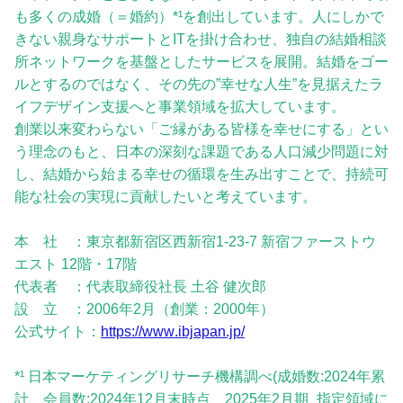
も多くの成婚（＝婚約）*¹を創出しています。人にしかで
きない親身なサポートとITを掛け合わせ、独自の結婚相談
所ネットワークを基盤としたサービスを展開。結婚をゴー
ルとするのではなく、その先の”幸せな人生”を見据えたラ
イフデザイン支援へと事業領域を拡大しています。
創業以来変わらない「ご縁がある皆様を幸せにする」とい
う理念のもと、日本の深刻な課題である人口減少問題に対
し、結婚から始まる幸せの循環を生み出すことで、持続可
能な社会の実現に貢献したいと考えています。
本 社 ：東京都新宿区西新宿1-23-7 新宿ファーストウ
エスト 12階・17階
代表者 ：代表取締役社長 土谷 健次郎
設 立 ：2006年2月（創業：2000年）
公式サイト：
https://www.ibjapan.jp/
*¹ 日本マーケティングリサーチ機構調べ(成婚数:2024年累
計、会員数:2024年12月末時点、2025年2月期_指定領域に