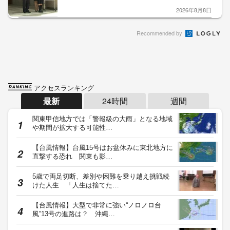
2026年8月8日
Recommended by
アクセスランキング
最新
24時間
週間
関東甲信地方では「警報級の大雨」となる地域
や期間が拡大する可能性…
【台風情報】台風15号はお盆休みに東北地方に
直撃する恐れ 関東も影…
5歳で両足切断、差別や困難を乗り越え挑戦続
けた人生 「人生は捨てた…
【台風情報】大型で非常に強い“ノロノロ台
風”13号の進路は？ 沖縄…