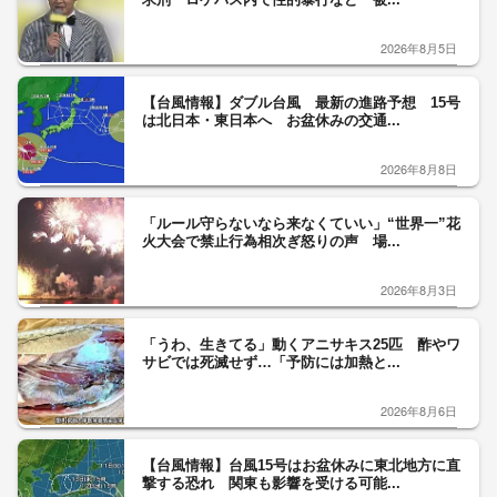
2026年8月5日
【台風情報】ダブル台風 最新の進路予想 15号
は北日本・東日本へ お盆休みの交通...
2026年8月8日
「ルール守らないなら来なくていい」“世界一”花
火大会で禁止行為相次ぎ怒りの声 場...
2026年8月3日
「うわ、生きてる」動くアニサキス25匹 酢やワ
サビでは死滅せず…「予防には加熱と...
2026年8月6日
【台風情報】台風15号はお盆休みに東北地方に直
撃する恐れ 関東も影響を受ける可能...