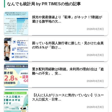
なんでも統計局 by PR TIMESの他の記事
採光や資産価値より「駐車」がネック！5割超が
避ける旗竿地の欠…
2026年8月8日
困っている外国人旅行者に接した・見かけた会員
の95.6％が「助け…
2026年8月8日
置き配利用経験は6割超。未利用の理由1位は「盗
難への不安」、安…
2026年8月8日
【2人に1人がリユースに気付いていない】リユー
ス人口拡大・日常…
2026年8月8日