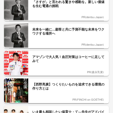
「さすが」と言われる驚きや感動を。新しい価値
を生む電通の挑戦
PR(dentsu Japan)
未来を一緒に…顧客と共に予測不能な未来をワク
ワクする場所へ
PR(dentsu Japan)
アマゾンで大人気！血圧対策はコーヒーに足して
みて
PR(森永乳業)
【西野亮廣】つくりたいものを追求できる環境の
作り方とは
PR(FINCHI on GOETHE)
いま最も相談したい保育士・てぃ先生がアドバイ