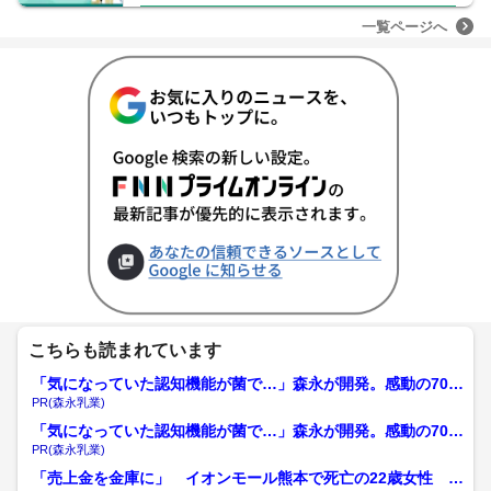
一覧ページへ
こちらも読まれています
「気になっていた認知機能が菌で…」森永が開発。感動の70代
続出
PR(森永乳業)
「気になっていた認知機能が菌で…」森永が開発。感動の70代
続出
PR(森永乳業)
「売上金を金庫に」 イオンモール熊本で死亡の22歳女性 勤