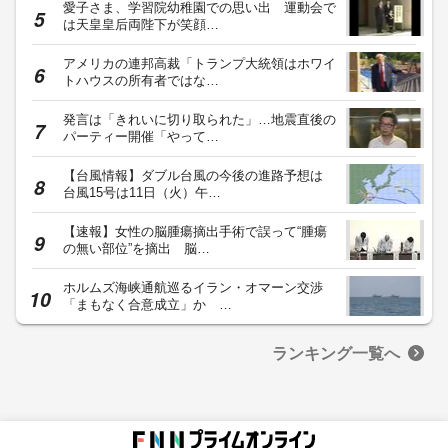
愛子さま、学習院幼稚園での思い出 運動会で
は天皇皇后両陛下が笑顔…
アメリカの連邦高裁「トランプ大統領はホワイ
トハウスの所有者ではな…
発言は「きれいに切り取られた」…地震直後の
パーティー開催「やって…
【台風情報】ダブル台風の今後の進路予想は
台風15号は11日（火）午…
【速報】女性の脳腫瘍摘出手術で誤って“腫瘍
の無い部位”を摘出 脳…
ホルムズ海峡通航巡るイラン・オマーン交渉
「まもなく合意成立」か …
ランキング一覧へ