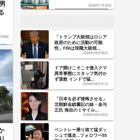
口」のおいしい関係 青く変化
男
2026年7月30日
した「辛口カーブ」が飲み頃の
る
サイン！
時間前
「トランプ大統領はロシア
政府のために活動の可能
性」FBIは現職大統領...
2026年08月06日
ドア開けこそこそ侵入クマ
異常事態にスタッフ気付か
ず退散 インドで猛...
2026年08月01日
「日本を必ず後悔させる」
北朝鮮金総書記の妹・金与
正氏 海自のミサイル...
2026年08月05日
か
ベントレー乗り捨て猛ダッ
シュで逃走...フォロワー55
り_