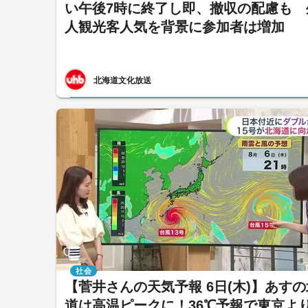
い午後7時に終了し即、撤収の配慮も 
人観光客人気を背景に参加者は増加
北海道文化放送
社会
【菅井さんの天気予報 6日(木)】あす
道は高温ピークに！36℃予報で東京よ