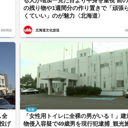
る人が増加ー見た目より中身を重視 前
の残り物や1週間分の作り置きで「頑張
くていい」のが魅力〈北海道〉
北海道文化放送
8時間前
8
社会
し全
「女性用トイレに全裸の男がいる！」建
投げ
物侵入容疑で49歳男を現行犯逮捕_観光