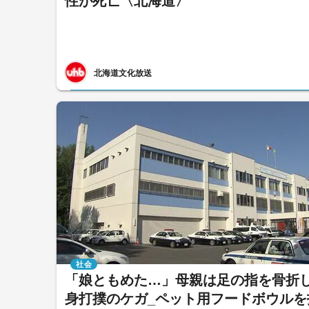
性が死亡〈北海道〉
北海道文化放送
社会
「娘ともめた…」母親は足の指を骨折
身打撲のケガ_ペット用フードボウルを