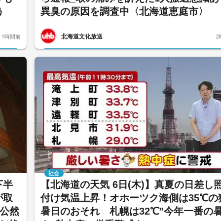
う
異臭の原因を調査中〈北海道恵庭市〉
北海道文化放送
1時間前
2
社会
下半
【北海道の天気 6日(木)】真夏の日差し
が取
付け気温上昇！オホーツク海側は35℃の
を公然
暑日のおそれ 札幌は32℃”今年一番の