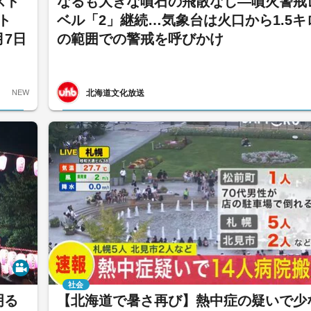
スト
なるも大きな噴石の飛散なし―噴火警戒
ト
ベル「2」継続…気象台は火口から1.5キ
月7日
の範囲での警戒を呼びかけ
北海道文化放送
NEW
社会
明る
【北海道で暑さ再び】熱中症の疑いで少