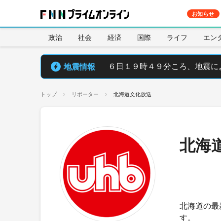
お知らせ
政治
社会
経済
国際
ライフ
エン
地震情報
６日１９時４９分ころ、地震によ
トップ
リポーター
北海道文化放送
北海
北海道の最
す。