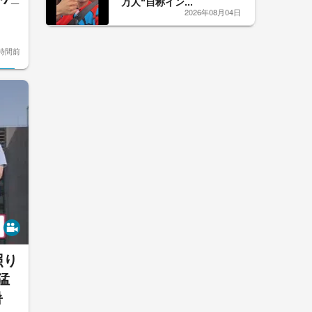
万人“自称イン...
2026年08月04日
時間前
照り
猛
暑