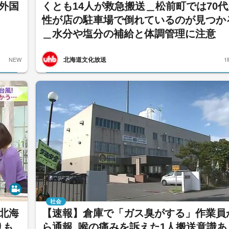
外国
くとも14人が救急搬送＿松前町では70代
性が店の駐車場で倒れているのが見つか
＿水分や塩分の補給と体調管理に注意
北海道文化放送
NEW
1
社会
の北海
【速報】倉庫で「ガス臭がする」作業員
りも
ら通報_喉の痛みを訴えた1人搬送意識あ