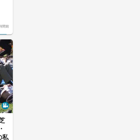
時間前
芝
・
の私