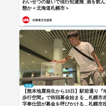
わいせつの疑いで現行犯逮捕_酒を飲ん
態か＜北海道札幌市＞
北海道文化放送
社会
【熊本地震発生から10日】駅前通り『
歩行空間』で街頭募金始まる＿札幌市
字奉仕団が募金を呼びかける＿札幌市