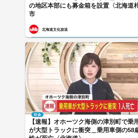
の地区本部にも募金箱を設置〈北海道
市
北海道文化放送
社会
【速報】オホーツク海側の津別町で乗
が大型トラックに衝突＿乗用車側の58