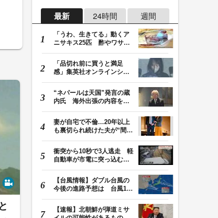
最新
24時間
週間
「うわ、生きてる」動くア
ニサキス25匹 酢やワサビ
では死滅せず…「…
「品切れ前に買うと満足
感」集英社オンラインショ
ップで“43億円分”…
“ネパールは天国”発言の蔵
内氏 海外出張の内容を説
明「心の豊かさ…
妻が自宅で不倫…20年以上
も裏切られ続けた夫が“間
男”に請求した慰…
衝突から10秒で3人逃走 軽
自動車が市電に突っ込む一
部始終をドラレコ…
【台風情報】ダブル台風の
今後の進路予想は 台風13
号は7日（金）昼過…
と
【速報】北朝鮮が弾道ミサ
イルの可能性があるものを