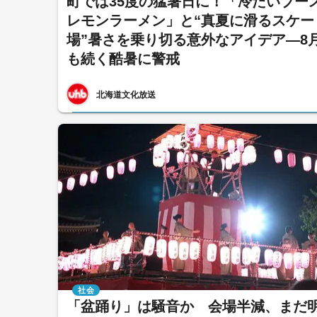
町では35度の猛暑日に！「冷たいブー
レモンラーメン」と“真夏に滑るスケー
場”暑さを乗り切る意外なアイデア―8
も続く酷暑に警戒
北海道文化放送
社会
「盆踊り」は騒音か 会場半減、まだ