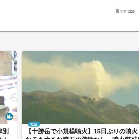
記事
1225
社会
津別
【十勝岳で小規模噴火】15日ぶりの噴火