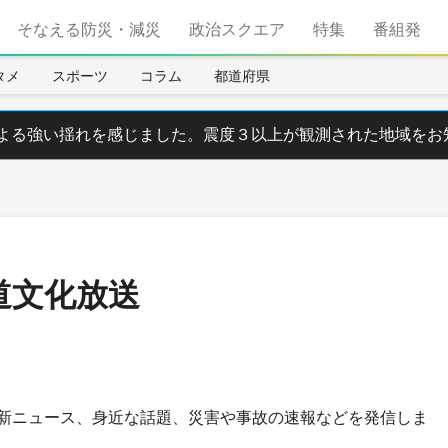
そなえる防災・減災
政治スクエア
特集
番組発
タメ
スポーツ
コラム
都道府県
る強い揺れを感じました。震度３以上が観測された地域をお
道文化放送
新ニュース、身近な話題、災害や事故の速報などを発信しま