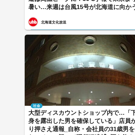
暑い…来週は台風15号が北海道に向か
北海道文化放送
社会
大型ディスカウントショップ内で…「
身を露出した男を確保している」店員
り押さえ通報_自称・会社員の31歳男