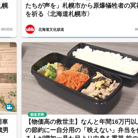
札幌
たちが声を」札幌市から原爆犠牲者の冥
を祈る〈北海道札幌市〉
北海道文化放送
8時間前
8
都道府県
用車
【物価高の救世主】なんと年間16万円以
歳男
の節約にー自分用の「映えない」弁当を