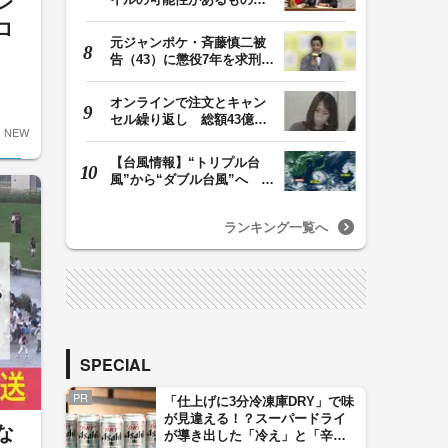
レ
発射 金与正氏「…
ロ
元ジャンポケ・斉藤慎二被
告（43）に懲役7年を求刑
ロケバス内で性的…
オンラインで注文とキャン
セル繰り返し 総額43億円
NEW
か「品切れ前に購…
【台風情報】“トリプル台
風”から“ダブル台風”へ 13
号、15号とも…
ランキング一覧へ
SPECIAL
PR
「仕上げに3分冷凍庫DRY」で味
が見違える！？スーパードライ
な
が導き出した「冷え」と「辛