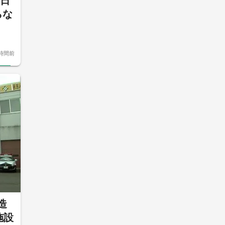
の日
らな
時間前
造
施設