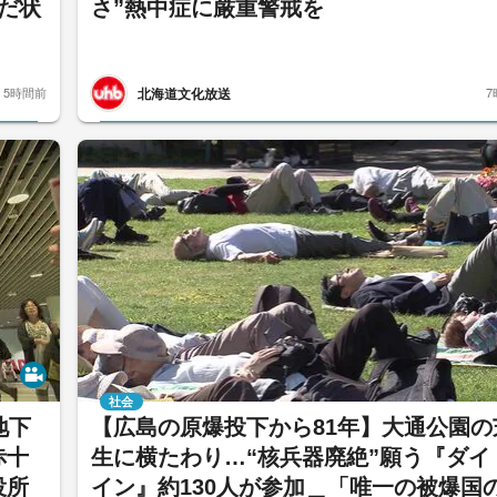
だ状
さ”熱中症に厳重警戒を
北海道文化放送
5時間前
7
社会
地下
【広島の原爆投下から81年】大通公園の
赤十
生に横たわり…“核兵器廃絶”願う『ダイ
役所
イン』約130人が参加＿「唯一の被爆国