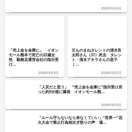
2026年8月4日
「売上金を金庫に」 イオン
元ものまねタレントの清水良
モール熊本で死亡の22歳女
太郎さん（37）死去 タレン
性 勤務店運営会社の指示受
ト・清水アキラさんの息子
け...
｜...
2026年8月3日
2026年8月2日
「人災だと思う」 “売上金を金庫に”指示受け戻
った約5分後に爆発 イオンモール熊...
2026年8月3日
「ルール守らないなら来なくていい」“世界一”花
火大会で禁止行為相次ぎ怒りの声 場...