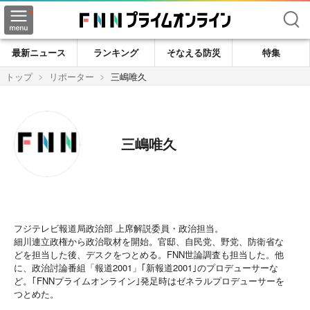
検索
最新ニュース
ランキング
そなえる防災
特集
トップ
リポーター
三嶋唯久
三嶋唯久
フジテレビ報道局政治部 上席解説委員・政治担当。
細川連立政権から政治取材を開始。官邸、自民党、野党、防衛省な
どを担当した後、デスクをつとめる。FNN世論調査も担当した。他
に、政治討論番組「報道2001」｢新報道2001｣のプロデューサーな
ど。｢FNNプライムオンライン｣発足時はゼネラルプロデューサーを
つとめた。