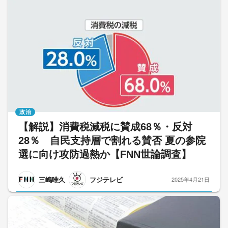
政治
【解説】消費税減税に賛成68％・反対
28％ 自民支持層で割れる賛否 夏の参院
選に向け攻防過熱か【FNN世論調査】
三嶋唯久
フジテレビ
2025年4月21日