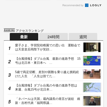
Recommended by
アクセスランキング
最新
24時間
週間
愛子さま、学習院幼稚園での思い出 運動会で
は天皇皇后両陛下が笑顔…
【台風情報】ダブル台風 最新の進路予想 15
号は北日本・東日本へ …
5歳で両足切断、差別や困難を乗り越え挑戦続
けた人生 「人生は捨てた…
【台風情報】ダブル台風の今後の進路予想は
来週、台風15号が北日本…
「ネパールは天国」蔵内議長の発言が波紋 維
新・吉村代表「福岡県議…