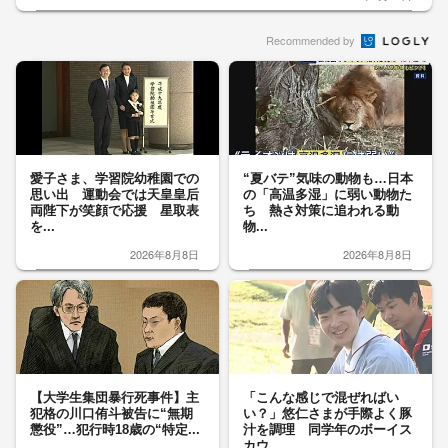
Recommended by
愛子さま、学習院幼稚園での
“夏バテ”気味の動物も…日本
思い出 運動会では天皇皇后
の「高温多湿」に弱い動物た
両陛下が笑顔で応援 星取表
ち 熱さ対策に追われる動
を...
物...
2026年8月8日
2026年8月8日
【大学生集団暴行死事件】主
「こんな感じで混ぜればい
犯格の川口侑斗被告に“無期
い？」悠仁さまが手際よく豚
懲役”…犯行時18歳の“特定...
汁を調理 同学年のボーイス
カウ...