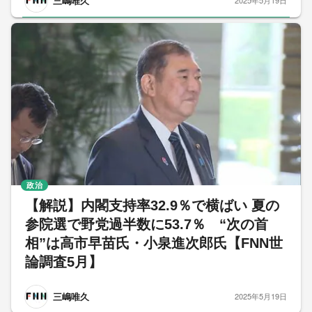
三嶋唯久
2025年5月19日
政治
【解説】内閣支持率32.9％で横ばい 夏の
参院選で野党過半数に53.7％ “次の首
相”は高市早苗氏・小泉進次郎氏【FNN世
論調査5月】
三嶋唯久
2025年5月19日