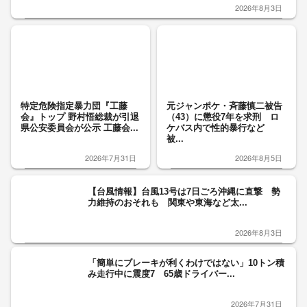
2026年8月3日
特定危険指定暴力団『工藤
元ジャンポケ・斉藤慎二被告
会』トップ 野村悟総裁が引退
（43）に懲役7年を求刑 ロ
県公安委員会が公示 工藤会...
ケバス内で性的暴行など
被...
2026年7月31日
2026年8月5日
【台風情報】台風13号は7日ごろ沖縄に直撃 勢
力維持のおそれも 関東や東海など太...
2026年8月3日
「簡単にブレーキが利くわけではない」10トン積
み走行中に震度7 65歳ドライバー...
2026年7月31日