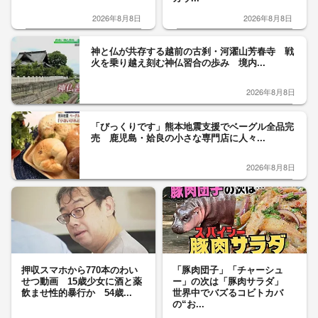
2026年8月8日
2026年8月8日
神と仏が共存する越前の古刹・河濯山芳春寺 戦
火を乗り越え刻む神仏習合の歩み 境内...
2026年8月8日
「びっくりです」熊本地震支援でベーグル全品完
売 鹿児島・姶良の小さな専門店に人々...
2026年8月8日
押収スマホから770本のわい
「豚肉団子」「チャーシュ
せつ動画 15歳少女に酒と薬
ー」の次は「豚肉サラダ」
飲ませ性的暴行か 54歳...
世界中でバズるコビトカバ
の“お...