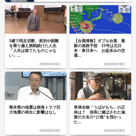
5歳で両足切断、差別や困難
【台風情報】ダブル台風 最
を乗り越え挑戦続けた人生
新の進路予想 15号は北日
「人生は捨てたものじゃな
本・東日本へ お盆休みの交
い」...
通...
2026年8月8日
2026年8月8日
熊本県の地震は南海トラフ巨
草津名物「うばがもち」の正
大地震の発生に影響はなし
体は？ 信長に滅ばされた滋
賀の大名の“ひ孫”を預かっ
た...
2026年8月8日
2026年8月8日