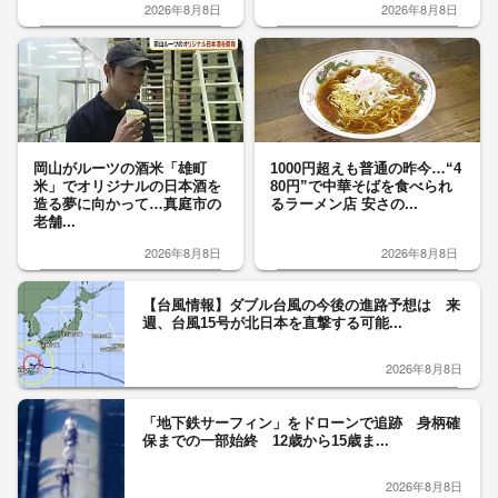
2026年8月8日
2026年8月8日
岡山がルーツの酒米「雄町
1000円超えも普通の昨今…“4
米」でオリジナルの日本酒を
80円”で中華そばを食べられ
造る夢に向かって…真庭市の
るラーメン店 安さの...
老舗...
2026年8月8日
2026年8月8日
【台風情報】ダブル台風の今後の進路予想は 来
週、台風15号が北日本を直撃する可能...
2026年8月8日
「地下鉄サーフィン」をドローンで追跡 身柄確
保までの一部始終 12歳から15歳ま...
2026年8月8日