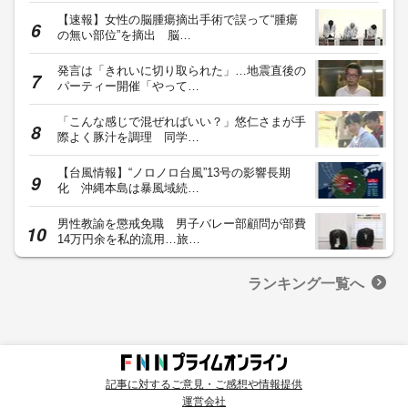
【速報】女性の脳腫瘍摘出手術で誤って“腫瘍
の無い部位”を摘出 脳…
発言は「きれいに切り取られた」…地震直後の
パーティー開催「やって…
「こんな感じで混ぜればいい？」悠仁さまが手
際よく豚汁を調理 同学…
【台風情報】“ノロノロ台風”13号の影響長期
化 沖縄本島は暴風域続…
男性教諭を懲戒免職 男子バレー部顧問が部費
14万円余を私的流用…旅…
ランキング一覧へ
記事に対するご意見・ご感想や情報提供
運営会社