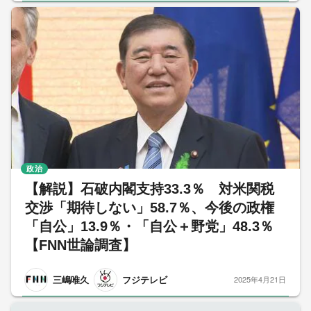
政治
【解説】石破内閣支持33.3％ 対米関税
交渉「期待しない」58.7％、今後の政権
「自公」13.9％・「自公＋野党」48.3％
【FNN世論調査】
三嶋唯久
フジテレビ
2025年4月21日