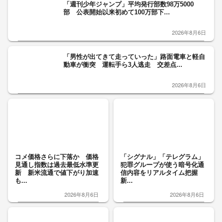
「週刊少年ジャンプ」平均発行部数98万5000
部 公表開始以来初めて100万部下...
2026年8月6日
「男性が出てきて走っていった」路面電車と軽自
動車が衝突 運転手ら3人逃走 交差点...
2026年8月6日
コメ価格さらに下落か 価格
「シグナル」「テレグラム」
見通し指数は過去最低水準更
犯罪グループが使う暗号化通
新 新米流通で値下がり加速
信内容をリアルタイム把握
も...
新...
2026年8月6日
2026年8月6日