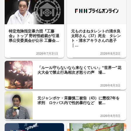
特定危険指定暴力団『工藤
元ものまねタレントの清水良
会』トップ 野村悟総裁が引退
太郎さん（37）死去 タレン
県公安委員会が公示 工藤会...
ト・清水アキラさんの息子
｜...
2026年7月31日
2026年8月2日
「ルール守らないなら来なくていい」“世界一”花
火大会で禁止行為相次ぎ怒りの声 場...
2026年8月3日
元ジャンポケ・斉藤慎二被告（43）に懲役7年を
求刑 ロケバス内で性的暴行など 被...
2026年8月5日