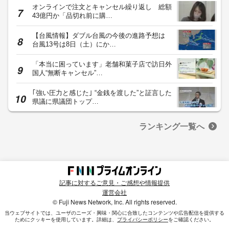
オンラインで注文とキャンセル繰り返し 総額
43億円か「品切れ前に購…
【台風情報】ダブル台風の今後の進路予想は
台風13号は8日（土）にか…
「本当に困っています」老舗和菓子店で訪日外
国人“無断キャンセル”…
｢強い圧力と感じた｣ “金銭を渡した”と証言した
県議に県議団トップ…
ランキング一覧へ
記事に対するご意見・ご感想や情報提供
運営会社
© Fuji News Network, Inc. All rights reserved.
当ウェブサイトでは、ユーザのニーズ・興味・関⼼に合致したコンテンツや広告配信を提供する
ためにクッキーを使⽤しています。詳細は、
プライバシーポリシー
をご確認ください。