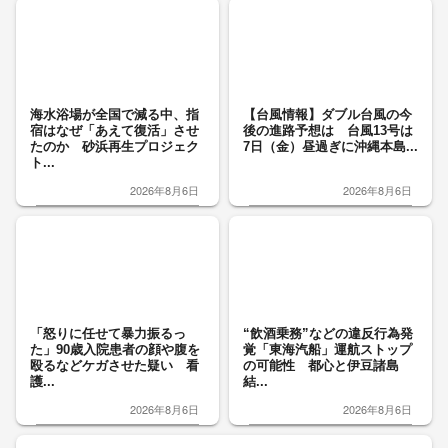
海水浴場が全国で減る中、指
【台風情報】ダブル台風の今
宿はなぜ「あえて復活」させ
後の進路予想は 台風13号は
たのか 砂浜再生プロジェク
7日（金）昼過ぎに沖縄本島...
ト...
2026年8月6日
2026年8月6日
「怒りに任せて暴力振るっ
“飲酒乗務”などの違反行為発
た」90歳入院患者の顔や腹を
覚「東海汽船」運航ストップ
殴るなどケガさせた疑い 看
の可能性 都心と伊豆諸島
護...
結...
2026年8月6日
2026年8月6日