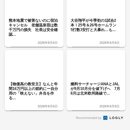
熊本地震で被害ないのに宿泊
大谷翔平が今季初の1試合2
キャンセル 老舗温泉宿は数
本！25号＆26号ホームラン
千万円の損失 社長は安全確
5打数3安打と大暴れ…も...
認...
2026年8月6日
2026年8月6日
【物価高の救世主】なんと年
燃料サーチャージANAとJAL
間16万円以上の節約にー自分
が9月10月分を値下げへ 7月
用の「映えない」弁当を作
8月は北米欧州路線で...
る...
2026年8月6日
2026年8月6日
Recommended by