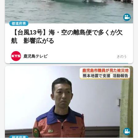
都道府県
【台風13号】海・空の離島便で多くが欠
航 影響広がる
鹿児島テレビ
きのう
都道府県