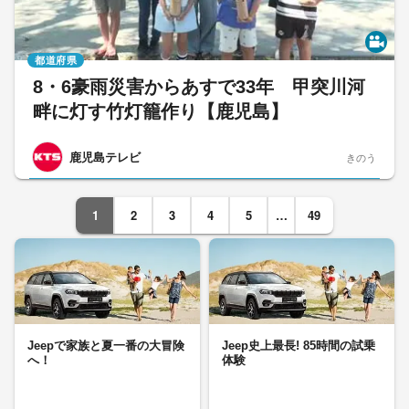
都道府県
8・6豪雨災害からあすで33年 甲突川河
畔に灯す竹灯籠作り【鹿児島】
鹿児島テレビ
きのう
1
2
3
4
5
…
49
Jeepで家族と夏一番の大冒険
Jeep史上最長! 85時間の試乗
へ！
体験