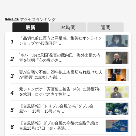
アクセスランキング
最新
24時間
週間
「品切れ前に買うと満足感」集英社オンライン
ショップで“43億円分”…
“ネパールは天国”発言の蔵内氏 海外出張の内
容を説明「心の豊かさ…
妻が自宅で不倫…20年以上も裏切られ続けた夫
が“間男”に請求した慰…
元ジャンポケ・斉藤慎二被告（43）に懲役7年
を求刑 ロケバス内で性的…
【台風情報】“トリプル台風”から“ダブル台
風”へ 13号、15号とも…
【台風情報】ダブル台風の今後の進路予想は
台風13号は7日（金）昼過…