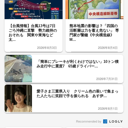
【台風情報】台風13号は7日
熊本地震の影響は？「四国の
ごろ沖縄に直撃 勢力維持の
活断層は力を蓄え危ない」 専
おそれも 関東や東海など
門家が警鐘《中央構造線》
太...
M...
2026年8月3日
2026年8月4日
「簡単にブレーキが利くわけではない」10トン積
み走行中に震度7 65歳ドライバー...
2026年7月31日
愛子さま三重県入り クリーム色の装いで集まっ
た人たちに笑顔で手を振られる あす伊...
2026年8月1日
Recommended by