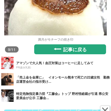
満月がモチーフの焼き印
記事に戻る
9
/11
アマゾンで大人気！血圧対策はコーヒーに足してみて
PR(森永乳業)
「売上金を金庫に」 イオンモール熊本で死亡の22歳女性 勤務
店運営会社の指示受け...
特定危険指定暴力団『工藤会』トップ 野村悟総裁が引退 県公安
委員会が公示 工藤会...