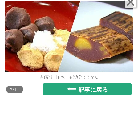
左)安倍川もち 右)追分ようかん
記事に戻る
3
/11