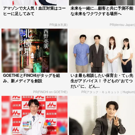
アマゾンで大人気！血圧対策はコー
未来を一緒に…顧客と共に予測不能
ヒーに足してみて
な未来をワクワクする場所へ
PR(森永乳業)
PR(dentsu Japan)
GOETHEとFINCHIがタッグを組
いま最も相談したい保育士・てぃ先
み、新メディアを創設
生がアドバイス！ 子どもの“おてつ
だい”に、どん...
PR(FINCHI on GOETHE)
PR(アタック・キュキュット｜Hugkum)