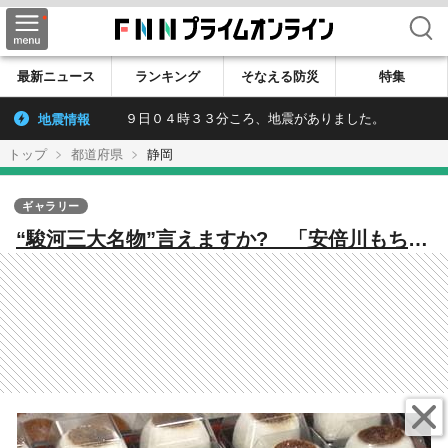
検索
最新ニュース
ランキング
そなえる防災
特集
地震情報
９日０４時３３分ころ、地震がありました。
トップ
都道府県
静岡
ギャラリー
“駿河三大名物”言えますか? 「安倍川もち」
「追分ようかん」 そして「うさぎもち」っ
てどんな餅? 静岡市