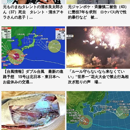
元ものまねタレントの清水良太郎さ
元ジャンポケ・斉藤慎二被告（43）
ん（37）死去 タレント・清水アキ
に懲役7年を求刑 ロケバス内で性
ラさんの息子｜...
的暴行など 被...
【台風情報】ダブル台風 最新の進
「ルール守らないなら来なくてい
路予想 15号は北日本・東日本へ
い」“世界一”花火大会で禁止行為相
お盆休みの交通...
次ぎ怒りの声 場...