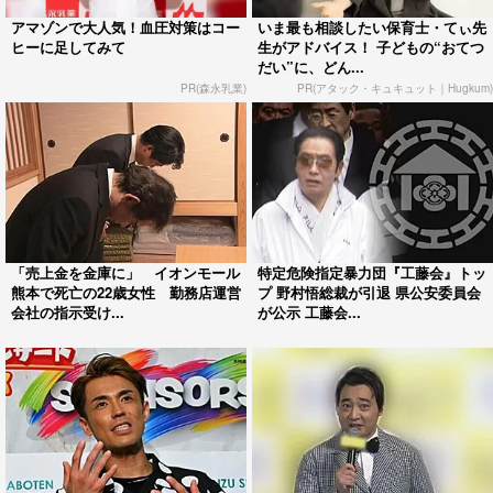
アマゾンで大人気！血圧対策はコー
いま最も相談したい保育士・てぃ先
ヒーに足してみて
生がアドバイス！ 子どもの“おてつ
だい”に、どん...
PR(森永乳業)
PR(アタック・キュキュット｜Hugkum)
「売上金を金庫に」 イオンモール
特定危険指定暴力団『工藤会』トッ
熊本で死亡の22歳女性 勤務店運営
プ 野村悟総裁が引退 県公安委員会
会社の指示受け...
が公示 工藤会...