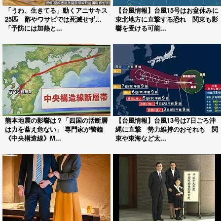
「うわ、生きてる」動くアニサキス
【台風情報】台風15号はお盆休みに
25匹 酢やワサビでは死滅せず…
東北地方に直撃する恐れ 関東も影
「予防には加熱と...
響を受ける可能...
熊本地震の影響は？「四国の活断層
【台風情報】台風13号は7日ごろ沖
は力を蓄え危ない」 専門家が警鐘
縄に直撃 勢力維持のおそれも 関
《中央構造線》M...
東や東海など太...