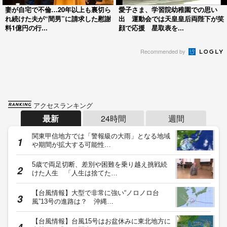
妻が自宅で不倫…20年以上も裏切ら
愛子さま、学習院幼稚園での思い
れ続けた夫が“間男”に請求した慰謝
出 運動会では天皇皇后両陛下が笑
料1億円の行...
顔で応援 星取表を...
Recommended by
アクセスランキング
最新
24時間
週間
関東甲信地方では「警報級の大雨」となる地域
や期間が拡大する可能性…
5歳で両足切断、差別や困難を乗り越え挑戦続
けた人生 「人生は捨てた…
【台風情報】大型で非常に強い“ノロノロ台
風”13号の進路は？ 沖縄…
【台風情報】台風15号はお盆休みに東北地方に