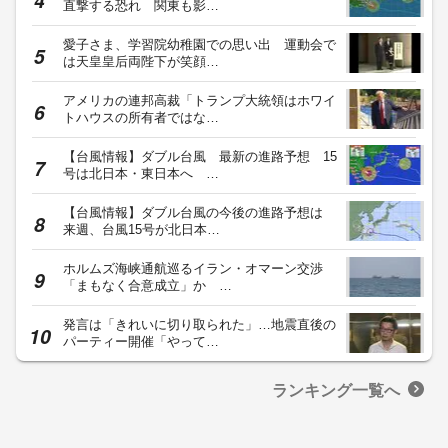
直撃する恐れ 関東も影…
愛子さま、学習院幼稚園での思い出 運動会で
は天皇皇后両陛下が笑顔…
アメリカの連邦高裁「トランプ大統領はホワイ
トハウスの所有者ではな…
【台風情報】ダブル台風 最新の進路予想 15
号は北日本・東日本へ …
【台風情報】ダブル台風の今後の進路予想は
来週、台風15号が北日本…
ホルムズ海峡通航巡るイラン・オマーン交渉
「まもなく合意成立」か …
発言は「きれいに切り取られた」…地震直後の
パーティー開催「やって…
ランキング一覧へ