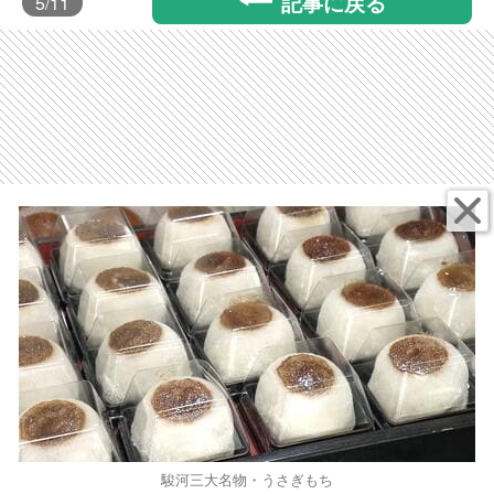
記事に戻る
5
/11
駿河三大名物・うさぎもち