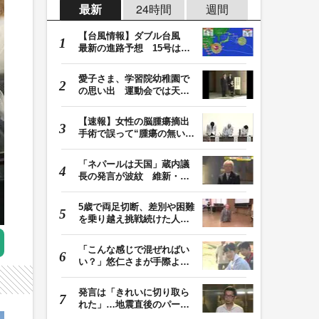
最新
24時間
週間
【台風情報】ダブル台風
最新の進路予想 15号は北
日本・東日本へ …
愛子さま、学習院幼稚園で
の思い出 運動会では天皇
皇后両陛下が笑顔…
【速報】女性の脳腫瘍摘出
手術で誤って“腫瘍の無い部
位”を摘出 脳…
「ネパールは天国」蔵内議
長の発言が波紋 維新・吉
村代表「福岡県議…
5歳で両足切断、差別や困難
を乗り越え挑戦続けた人
生 「人生は捨てた…
「こんな感じで混ぜればい
い？」悠仁さまが手際よく
豚汁を調理 同学…
発言は「きれいに切り取ら
れた」…地震直後のパーテ
ィー開催「やって…