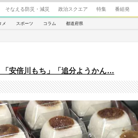
そなえる防災・減災
政治スクエア
特集
番組発
タメ
スポーツ
コラム
都道府県
 「安倍川もち」「追分ようかん…