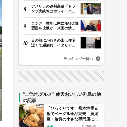
アメリカの連邦高裁「トラ
ンプ大統領はホワイトハウ
スの所有者ではな…
ロシア 数年以内にNATO加
盟国を攻撃か 米国の情報
機関が分析 プー…
目の前にがれきの山…住宅
近くで崖崩れ イタリア・
ナポリ近郊で過去4…
ランキング一覧へ
“ご当地グルメ” 仰天おいしい列島の他
の記事
「びっくりです」熊本地震支
援でベーグル全品完売 鹿児
島・姶良の小さな専門店に
人々が集った理由
2026年8月8日
社会