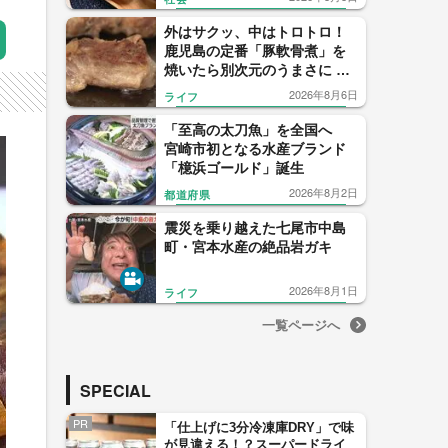
外はサクッ、中はトロトロ！
鹿児島の定番「豚軟骨煮」を
焼いたら別次元のうまさに 鹿
児島・曽於市の主婦が生んだ
2026年8月6日
ライフ
「焼きなんこつ」が話題沸騰
「至高の太刀魚」を全国へ
宮崎市初となる水産ブランド
「檍浜ゴールド」誕生
2026年8月2日
都道府県
震災を乗り越えた七尾市中島
町・宮本水産の絶品岩ガキ
2026年8月1日
ライフ
一覧ページへ
SPECIAL
PR
「仕上げに3分冷凍庫DRY」で味
が見違える！？スーパードライ