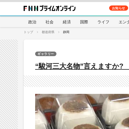
お知らせ
政治
社会
経済
国際
ライフ
エン
トップ
都道府県
静岡
ギャラリー
“駿河三大名物”言えますか?