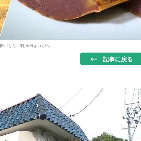
安倍川もち 右)追分ようかん
記事に戻る