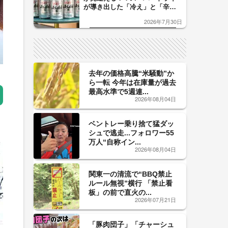
が導き出した「冷え」と「辛
口」のおいしい関係 青く変化
2026年7月30日
した「辛口カーブ」が飲み頃の
サイン！
去年の価格高騰“米騒動”か
ら一転 今年は在庫量が過去
最高水準で5週連...
2026年08月04日
ベントレー乗り捨て猛ダッ
シュで逃走...フォロワー55
万人“自称イン...
2026年08月04日
関東一の清流で“BBQ禁止
ルール無視”横行 「禁止看
板」の前で直火の...
2026年07月21日
「豚肉団子」「チャーシュ