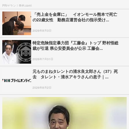
PR(ゲラン｜美的.com)
「売上金を金庫に」 イオンモール熊本で死亡
の22歳女性 勤務店運営会社の指示受け...
2026年8月3日
特定危険指定暴力団『工藤会』トップ 野村悟総
裁が引退 県公安委員会が公示 工藤会...
2026年7月31日
元ものまねタレントの清水良太郎さん（37）死
去 タレント・清水アキラさんの息子｜...
2026年8月2日