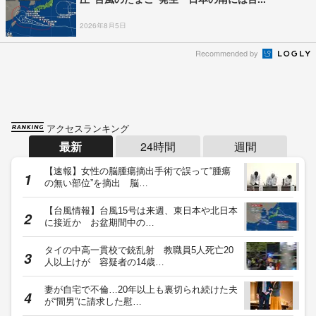
2026年8月5日
Recommended by
アクセスランキング
最新
24時間
週間
【速報】女性の脳腫瘍摘出手術で誤って“腫瘍
の無い部位”を摘出 脳…
【台風情報】台風15号は来週、東日本や北日本
に接近か お盆期間中の…
タイの中高一貫校で銃乱射 教職員5人死亡20
人以上けが 容疑者の14歳…
妻が自宅で不倫…20年以上も裏切られ続けた夫
が“間男”に請求した慰…