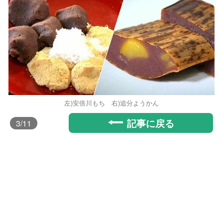
左)安倍川もち 右)追分ようかん
記事に戻る
3
/11