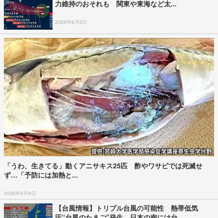
力維持のおそれも 関東や東海など太...
2026年8月3日
「うわ、生きてる」動くアニサキス25匹 酢やワサビでは死滅せ
ず…「予防には加熱と...
2026年8月6日
【台風情報】トリプル台風の可能性 熱帯低気
圧“台風のたまご”発生 日本の南には台...