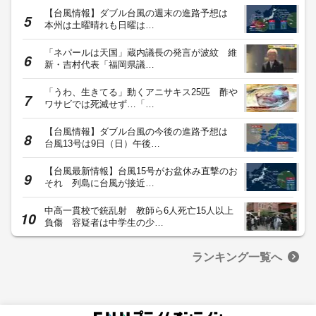
【台風情報】ダブル台風の週末の進路予想は
本州は土曜晴れも日曜は…
「ネパールは天国」蔵内議長の発言が波紋 維
新・吉村代表「福岡県議…
「うわ、生きてる」動くアニサキス25匹 酢や
ワサビでは死滅せず…「…
【台風情報】ダブル台風の今後の進路予想は
台風13号は9日（日）午後…
【台風最新情報】台風15号がお盆休み直撃のお
それ 列島に台風が接近…
中高一貫校で銃乱射 教師ら6人死亡15人以上
負傷 容疑者は中学生の少…
ランキング一覧へ