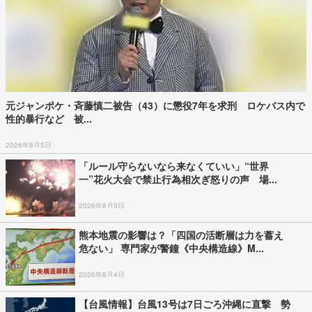
元ジャンポケ・斉藤慎二被告（43）に懲役7年を求刑 ロケバス内で
性的暴行など 被...
2026年8月5日
「ルール守らないなら来なくていい」“世界
一”花火大会で禁止行為相次ぎ怒りの声 場...
2026年8月3日
熊本地震の影響は？「四国の活断層は力を蓄え
危ない」 専門家が警鐘《中央構造線》M...
2026年8月4日
【台風情報】台風13号は7日ごろ沖縄に直撃 勢