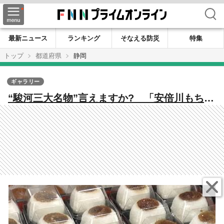
検索
最新ニュース
ランキング
そなえる防災
特集
トップ
都道府県
静岡
ギャラリー
“駿河三大名物”言えますか? 「安倍川もち」
「追分ようかん」 そして「うさぎもち」っ
てどんな餅? 静岡市