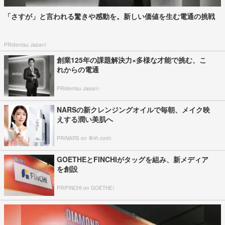
「さすが」と言われる驚きや感動を。新しい価値を生む電通の挑戦
PR(dentsu Japan)
創業125年の課題解決力×多様な才能で挑む、こ
れからの電通
PR(dentsu Japan)
NARSの新クレンジングオイルで毎朝、メイク映
えする潤い美肌へ
PR(NARS on 美的.com)
GOETHEとFINCHIがタッグを組み、新メディア
を創設
PR(FINCHI on GOETHE)