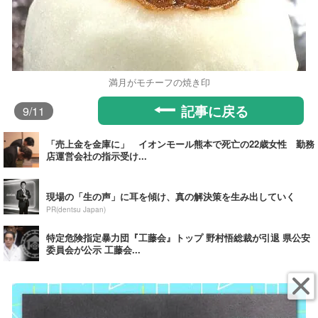
満月がモチーフの焼き印
記事に戻る
9
/11
「売上金を金庫に」 イオンモール熊本で死亡の22歳女性 勤務
店運営会社の指示受け...
現場の「生の声」に耳を傾け、真の解決策を生み出していく
PR(dentsu Japan)
特定危険指定暴力団『工藤会』トップ 野村悟総裁が引退 県公安
委員会が公示 工藤会...