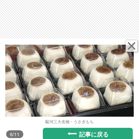
駿河三大名物・うさぎもち
記事に戻る
6
/11