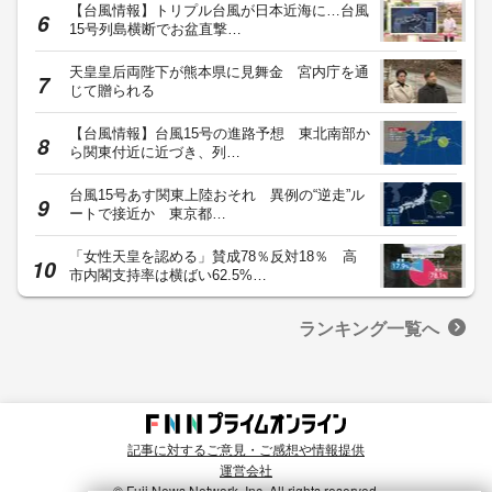
【台風情報】トリプル台風が日本近海に…台風
15号列島横断でお盆直撃…
天皇皇后両陛下が熊本県に見舞金 宮内庁を通
じて贈られる
【台風情報】台風15号の進路予想 東北南部か
ら関東付近に近づき、列…
台風15号あす関東上陸おそれ 異例の“逆走”ル
ートで接近か 東京都…
「女性天皇を認める」賛成78％反対18％ 高
市内閣支持率は横ばい62.5%…
ランキング一覧へ
記事に対するご意見・ご感想や情報提供
運営会社
© Fuji News Network, Inc. All rights reserved.