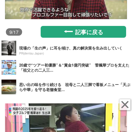
記事に戻る
9
/17
現場の「生の声」に耳を傾け、真の解決策を生み出していく
PR(dentsu Japan)
20歳で“ツアー初優勝”＆“賞金1億円突破” 菅楓華プロを支えた
「祖父との二人三...
思い出の味を作り続ける 祖母と二人三脚で看板メニュー「天ぷ
ら中華」を守る老舗食堂...