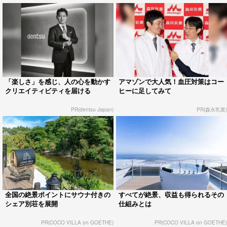
「楽しさ」を感じ、人の心を動かす
アマゾンで大人気！血圧対策はコー
クリエイティビティを届ける
ヒーに足してみて
PR(dentsu Japan)
PR(森永乳業)
全国の絶景ポイントにサウナ付きの
すべてが絶景、収益も得られるその
シェア別荘を展開
仕組みとは
PR(COCO VILLA on GOETHE)
PR(COCO VILLA on GOETHE)