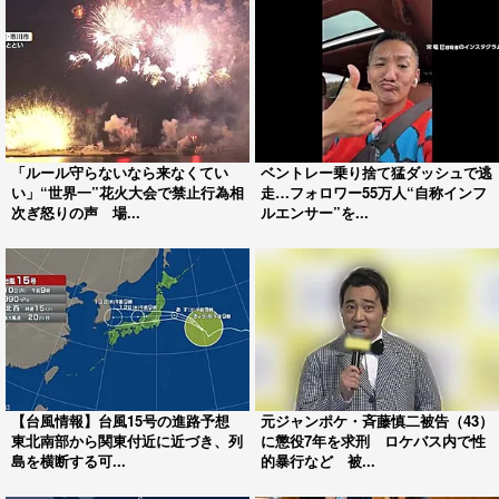
「ルール守らないなら来なくてい
ベントレー乗り捨て猛ダッシュで逃
い」“世界一”花火大会で禁止行為相
走…フォロワー55万人“自称インフ
次ぎ怒りの声 場...
ルエンサー”を...
【台風情報】台風15号の進路予想
元ジャンポケ・斉藤慎二被告（43）
東北南部から関東付近に近づき、列
に懲役7年を求刑 ロケバス内で性
島を横断する可...
的暴行など 被...