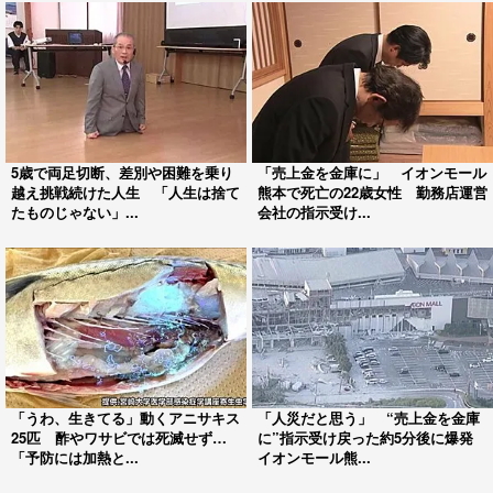
5歳で両足切断、差別や困難を乗り
「売上金を金庫に」 イオンモール
越え挑戦続けた人生 「人生は捨て
熊本で死亡の22歳女性 勤務店運営
たものじゃない」...
会社の指示受け...
「うわ、生きてる」動くアニサキス
「人災だと思う」 “売上金を金庫
25匹 酢やワサビでは死滅せず…
に”指示受け戻った約5分後に爆発
「予防には加熱と...
イオンモール熊...