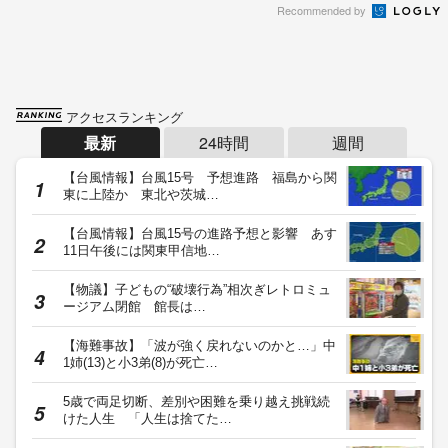
Recommended by
アクセスランキング
最新
24時間
週間
【台風情報】台風15号 予想進路 福島から関
東に上陸か 東北や茨城…
【台風情報】台風15号の進路予想と影響 あす
11日午後には関東甲信地…
【物議】子どもの“破壊行為”相次ぎレトロミュ
ージアム閉館 館長は…
【海難事故】「波が強く戻れないのかと…」中
1姉(13)と小3弟(8)が死亡…
5歳で両足切断、差別や困難を乗り越え挑戦続
けた人生 「人生は捨てた…