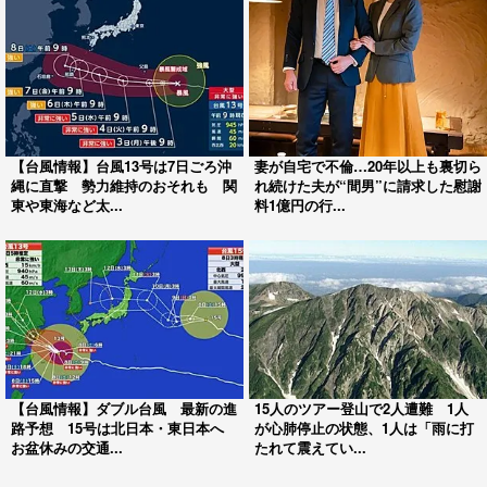
【台風情報】台風13号は7日ごろ沖
妻が自宅で不倫…20年以上も裏切ら
縄に直撃 勢力維持のおそれも 関
れ続けた夫が“間男”に請求した慰謝
東や東海など太...
料1億円の行...
【台風情報】ダブル台風 最新の進
15人のツアー登山で2人遭難 1人
路予想 15号は北日本・東日本へ
が心肺停止の状態、1人は「雨に打
お盆休みの交通...
たれて震えてい...