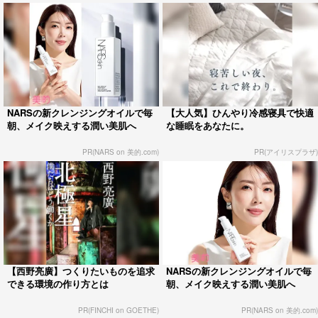
NARSの新クレンジングオイルで毎
【大人気】ひんやり冷感寝具で快適
朝、メイク映えする潤い美肌へ
な睡眠をあなたに。
PR(NARS on 美的.com)
PR(アイリスプラザ)
【西野亮廣】つくりたいものを追求
NARSの新クレンジングオイルで毎
できる環境の作り方とは
朝、メイク映えする潤い美肌へ
PR(FINCHI on GOETHE)
PR(NARS on 美的.com)