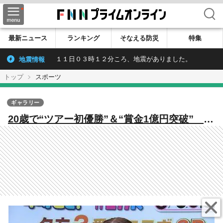
検索
最新ニュース
ランキング
そなえる防災
特集
地震情報
１１日０３時１２分ころ、地震がありました。
トップ
スポーツ
ギャラリー
20歳で“ツアー初優勝”＆“賞金1億円突破” 菅
楓華プロを支えた「祖父との二人三脚」小6当
時の貴重映像も