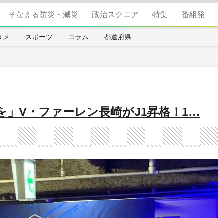
そなえる防災・減災
政治スクエア
特集
番組発
タメ
スポーツ
コラム
都道府県
を」V・ファーレン長崎がJ1昇格！1…