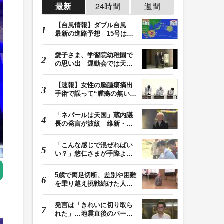
最新
24時間
週間
【台風情報】ダブル台風
最新の進路予想 15号は北
日本・東日本へ …
愛子さま、学習院幼稚園で
の思い出 運動会では天皇
皇后両陛下が笑顔…
【速報】女性の脳腫瘍摘出
手術で誤って“腫瘍の無い部
位”を摘出 脳…
「ネパールは天国」蔵内議
長の発言が波紋 維新・吉
村代表「福岡県議…
「こんな感じで混ぜればい
い？」悠仁さまが手際よく
豚汁を調理 同学…
5歳で両足切断、差別や困難
を乗り越え挑戦続けた人
生 「人生は捨てた…
発言は「きれいに切り取ら
れた」…地震直後のパーテ
ィー開催「やって…