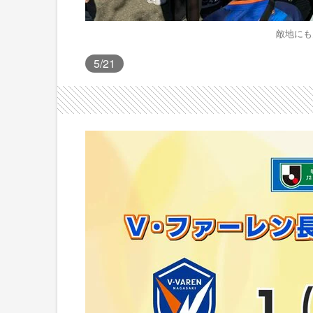
敵地にも
5
/21