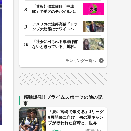
【速報】御堂筋線「中津
駅」で乗客のモバイルバッ
テリーから発火 女…
アメリカの連邦高裁「トラ
ンプ大統領はホワイトハウ
スの所有者ではな…
「社会に出られる確率ほぼ
ないと思っている」川村葉
音被告に無期懲役…
ランキング一覧へ
感動爆発!! プライムスポーツの他の記
事
「夏に宮崎で鍛える」Jリーグ
8月開幕に向け 初の夏キャン
プが行われた宮崎と、世界基
準を目指す日本サッカーの挑
2026年8月7日
スポーツ