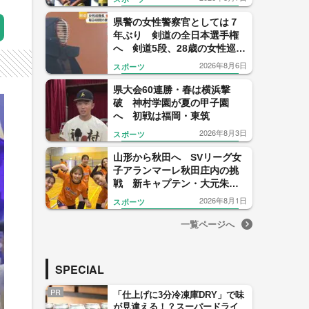
戦
県警の女性警察官としては７
年ぶり 剣道の全日本選手権
へ 剣道5段、28歳の女性巡査
長の得意技は“裏から打つ面”
2026年8月6日
スポーツ
県大会60連勝・春は横浜撃
破 神村学園が夏の甲子園
へ 初戦は福岡・東筑
2026年8月3日
スポーツ
山形から秋田へ SVリーグ女
子アランマーレ秋田庄内の挑
戦 新キャプテン・大元朱菜
選手が語る“山形への感謝”と
2026年8月1日
スポーツ
新天地への決意
一覧ページへ
SPECIAL
PR
「仕上げに3分冷凍庫DRY」で味
が見違える！？スーパードライ