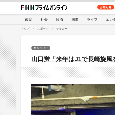
お知らせ
政治
社会
経済
国際
ライフ
エン
トップ
スポーツ
サッカー
ギャラリー
山口蛍「来年はJ1で長崎旋風