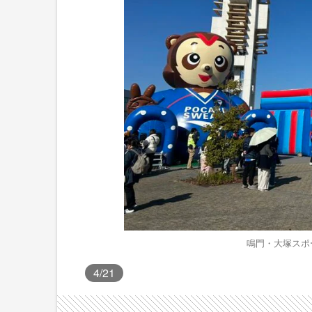
鳴門・大塚スポ
4
/21