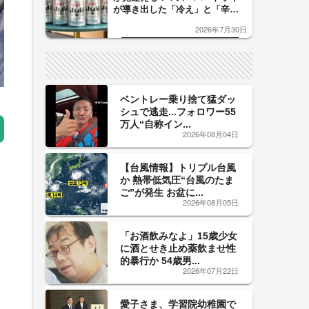
が導き出した「冷え」と「辛
口」のおいしい関係 青く変化
2026年7月30日
した「辛口カーブ」が飲み頃の
サイン！
ベントレー乗り捨て猛ダッ
シュで逃走...フォロワー55
万人“自称イン...
2026年08月04日
【台風情報】トリプル台風
か 熱帯低気圧“台風のたま
ご”が発生 お盆に...
2026年08月05日
「お酒飲みなよ」15歳少女
に酒とせき止め薬飲ませ性
的暴行か 54歳男...
2026年07月22日
愛子さま、学習院幼稚園で