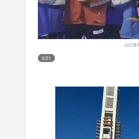
山口蛍
3
/21