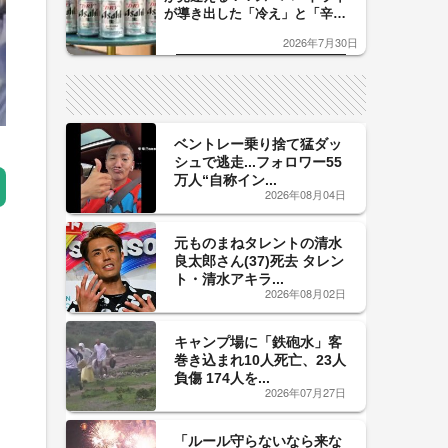
が導き出した「冷え」と「辛
口」のおいしい関係 青く変化
2026年7月30日
した「辛口カーブ」が飲み頃の
サイン！
ベントレー乗り捨て猛ダッ
シュで逃走...フォロワー55
万人“自称イン...
2026年08月04日
元ものまねタレントの清水
良太郎さん(37)死去 タレン
ト・清水アキラ...
2026年08月02日
キャンプ場に「鉄砲水」客
巻き込まれ10人死亡、23人
負傷 174人を...
2026年07月27日
「ルール守らないなら来な