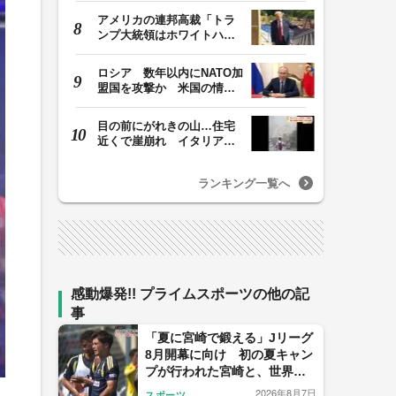
アメリカの連邦高裁「トラ
ンプ大統領はホワイトハウ
スの所有者ではな…
ロシア 数年以内にNATO加
盟国を攻撃か 米国の情報
機関が分析 プー…
目の前にがれきの山…住宅
近くで崖崩れ イタリア・
ナポリ近郊で過去4…
ランキング一覧へ
感動爆発!! プライムスポーツの他の記
事
「夏に宮崎で鍛える」Jリーグ
8月開幕に向け 初の夏キャン
プが行われた宮崎と、世界基
準を目指す日本サッカーの挑
2026年8月7日
スポーツ