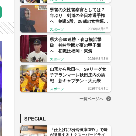
戦
県警の女性警察官としては７
年ぶり 剣道の全日本選手権
へ 剣道5段、28歳の女性巡査
長の得意技は“裏から打つ面”
2026年8月6日
スポーツ
県大会60連勝・春は横浜撃
破 神村学園が夏の甲子園
へ 初戦は福岡・東筑
2026年8月3日
スポーツ
山形から秋田へ SVリーグ女
子アランマーレ秋田庄内の挑
戦 新キャプテン・大元朱菜
選手が語る“山形への感謝”と
2026年8月1日
スポーツ
新天地への決意
一覧ページへ
SPECIAL
PR
「仕上げに3分冷凍庫DRY」で味
が見違える！？スーパードライ