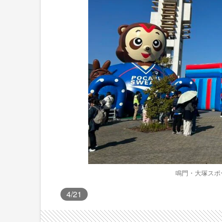
鳴門・大塚スポ
4
/21