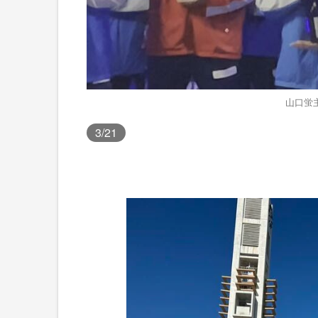
山口蛍
3
/21