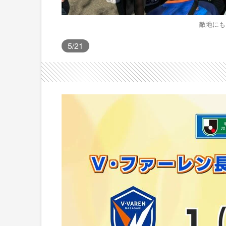
敵地にも
5
/21