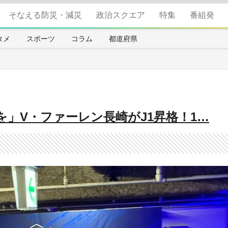
そなえる防災・減災
政治スクエア
特集
番組発
タメ
スポーツ
コラム
都道府県
を」V・ファーレン長崎がJ1昇格！1…