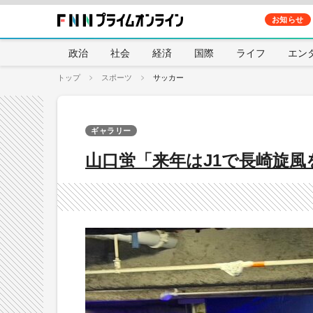
お知らせ
政治
社会
経済
国際
ライフ
エン
トップ
スポーツ
サッカー
ギャラリー
山口蛍「来年はJ1で長崎旋風