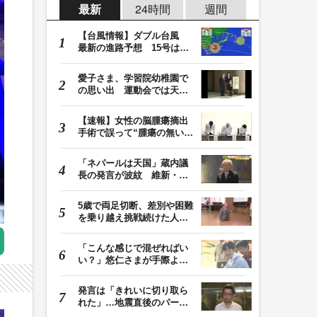
最新
24時間
週間
【台風情報】ダブル台風
最新の進路予想 15号は北
日本・東日本へ …
愛子さま、学習院幼稚園で
の思い出 運動会では天皇
皇后両陛下が笑顔…
【速報】女性の脳腫瘍摘出
手術で誤って“腫瘍の無い部
位”を摘出 脳…
「ネパールは天国」蔵内議
長の発言が波紋 維新・吉
村代表「福岡県議…
5歳で両足切断、差別や困難
を乗り越え挑戦続けた人
生 「人生は捨てた…
「こんな感じで混ぜればい
い？」悠仁さまが手際よく
豚汁を調理 同学…
発言は「きれいに切り取ら
れた」…地震直後のパーテ
ィー開催「やって…