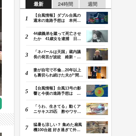
最新
24時間
週間
【台風情報】ダブル台風の
週末の進路予想は 本州は
土曜晴れも日曜は…
44歳義弟を蹴って死亡させ
たか 41歳女を逮捕 日頃
から同じ敷地内の…
「ネパールは天国」蔵内議
長の発言が波紋 維新・吉
村代表「福岡県議…
妻が自宅で不倫…20年以上
も裏切られ続けた夫が“間
男”に請求した慰…
【台風情報】台風13号の影
響と今後の進路予想は 沖
縄や奄美では大雨…
「うわ、生きてる」動くア
ニサキス25匹 酢やワサビ
では死滅せず…「…
猛暑も涼しい？ 集めた扇風
機100台超 好き過ぎて外出
先にも持ち歩く小…