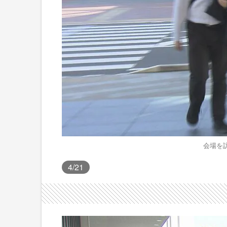
会場を
4
/21