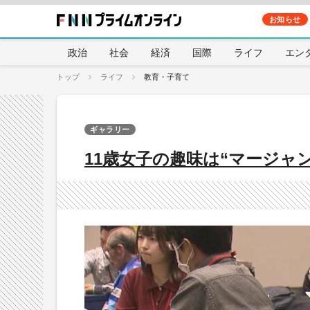
お知らせ
政治
社会
経済
国際
ライフ
エン
トップ
ライフ
教育・子育て
ギャラリー
11歳女子の趣味は“マージャ