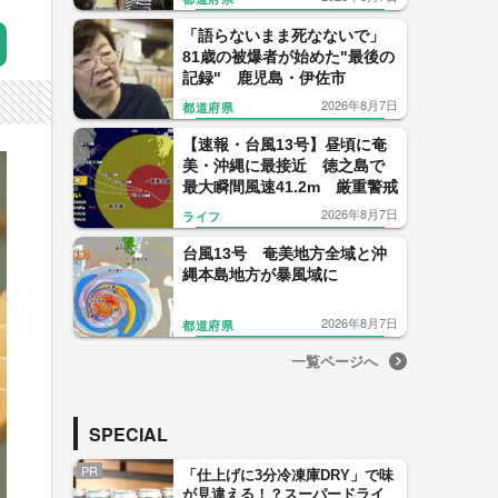
「語らないまま死なないで」
81歳の被爆者が始めた"最後の
記録" 鹿児島・伊佐市
2026年8月7日
都道府県
【速報・台風13号】昼頃に奄
美・沖縄に最接近 徳之島で
最大瞬間風速41.2m 厳重警戒
2026年8月7日
ライフ
台風13号 奄美地方全域と沖
縄本島地方が暴風域に
2026年8月7日
都道府県
一覧ページへ
SPECIAL
PR
「仕上げに3分冷凍庫DRY」で味
が見違える！？スーパードライ