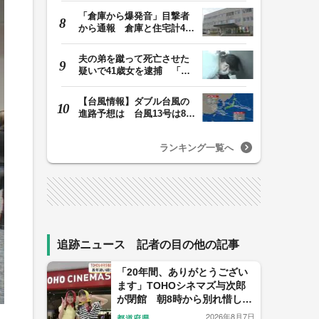
「倉庫から爆発音」目撃者
から通報 倉庫と住宅計4棟
を全焼 1棟は空…
夫の弟を蹴って死亡させた
疑いで41歳女を逮捕 「生
活態度に不満があ…
【台風情報】ダブル台風の
進路予想は 台風13号は8日
（土）正午には東…
ランキング一覧へ
追跡ニュース 記者の目の他の記事
「20年間、ありがとうござい
ます」TOHOシネマズ与次郎
が閉館 朝8時から別れ惜しむ
ファンも【鹿児島】
2026年8月7日
都道府県