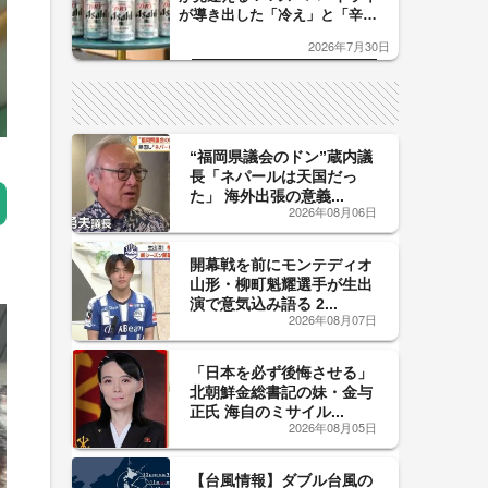
が導き出した「冷え」と「辛
口」のおいしい関係 青く変化
2026年7月30日
した「辛口カーブ」が飲み頃の
サイン！
“福岡県議会のドン”蔵内議
長「ネパールは天国だっ
た」 海外出張の意義...
2026年08月06日
開幕戦を前にモンテディオ
山形・柳町魁耀選手が生出
演で意気込み語る 2...
2026年08月07日
「日本を必ず後悔させる」
北朝鮮金総書記の妹・金与
正氏 海自のミサイル...
2026年08月05日
【台風情報】ダブル台風の