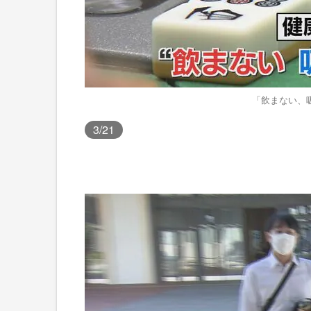
「飲まない、
3
/21