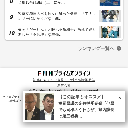
台風13号は8日（土）にか…
客室乗務員の尻を執拗に触った機長 「アナウ
ンサーにいそうだな」裁…
夫を「だーりん」と呼ぶ不倫相手が法廷で繰り
返した「不合理」な主張…
ランキング一覧へ
記事に対するご意見・ご感想や情報提供
運営会社
© Fuji News Network, Inc. All rights reserved.
×
【この記事もオススメ】
当ウェブサイトでは、ユーザのニーズ・興味・関⼼に合致したコンテンツや広告配信を提供する
ためにクッキーを使⽤しています。詳細は、
プライバシーポリシー
をご確認ください。
福岡県議の金銭授受疑惑「他県
でも同様のうわさが」蔵内議長
は第三者委に...