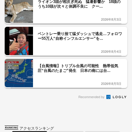
ライオン3頭が相次ぎ死ぬ 猛暑影響か 18頭の
うち10頭が次々と体調不良に クー...
2026年8月3日
ベントレー乗り捨て猛ダッシュで逃走…フォロワ
ー55万人“自称インフルエンサー”を...
2026年8月4日
【台風情報】トリプル台風の可能性 熱帯低気
圧“台風のたまご”発生 日本の南には台...
2026年8月5日
Recommended by
アクセスランキング