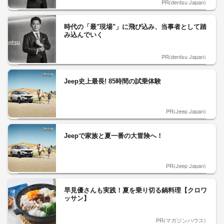
PR(dentsu Japan)
時代の「最"現場"」に飛び込み、当事者として踏
み込んでいく
PR(dentsu Japan)
Jeep史上最長! 85時間の試乗体験
PR(Jeep Japan)
Jeepで家族と夏一番の大冒険へ！
PR(Jeep Japan)
早見優さんも実践！夏を乗り切る鍋料理【クロワ
ッサン】
PR(マガジンハウス)