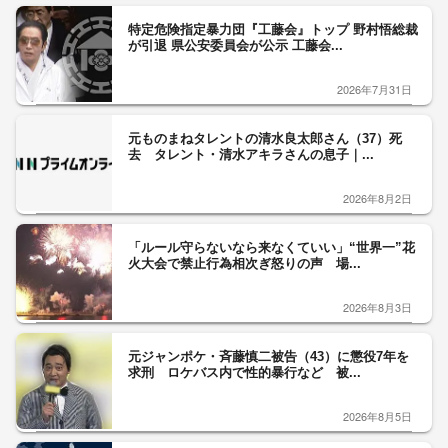
特定危険指定暴力団『工藤会』トップ 野村悟総裁
が引退 県公安委員会が公示 工藤会...
2026年7月31日
元ものまねタレントの清水良太郎さん（37）死
去 タレント・清水アキラさんの息子｜...
2026年8月2日
「ルール守らないなら来なくていい」“世界一”花
火大会で禁止行為相次ぎ怒りの声 場...
2026年8月3日
元ジャンポケ・斉藤慎二被告（43）に懲役7年を
求刑 ロケバス内で性的暴行など 被...
2026年8月5日