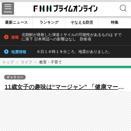
検索
最新ニュース
ランキング
そなえる防災
特集
北朝鮮が発射した弾道ミサイルの可能性があるものは すで
速報
に落下 日本周辺への影響はなし 防衛省
地震情報
６日１６時１８分ころ、地震がありました。
トップ
ライフ
教育・子育て
ギャラリー
11歳女子の趣味は“マージャン” 「健康マージ
ャン」全国大会に挑んだ小学生 老練の猛者に
歯が立たず悔し涙を流す場面も 試合を追うご
とに成長する姿を追う