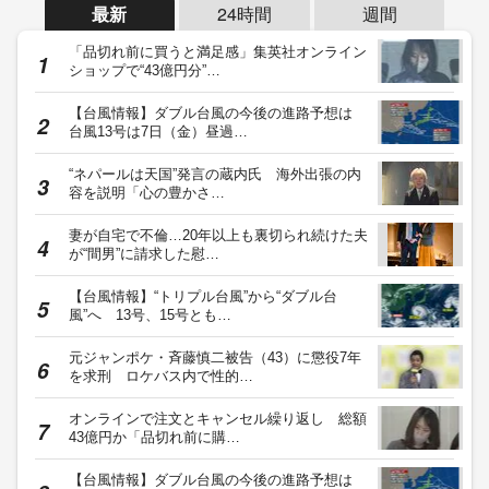
最新
24時間
週間
「品切れ前に買うと満足感」集英社オンライン
ショップで“43億円分”…
【台風情報】ダブル台風の今後の進路予想は
台風13号は7日（金）昼過…
“ネパールは天国”発言の蔵内氏 海外出張の内
容を説明「心の豊かさ…
妻が自宅で不倫…20年以上も裏切られ続けた夫
が“間男”に請求した慰…
【台風情報】“トリプル台風”から“ダブル台
風”へ 13号、15号とも…
元ジャンポケ・斉藤慎二被告（43）に懲役7年
を求刑 ロケバス内で性的…
オンラインで注文とキャンセル繰り返し 総額
43億円か「品切れ前に購…
【台風情報】ダブル台風の今後の進路予想は