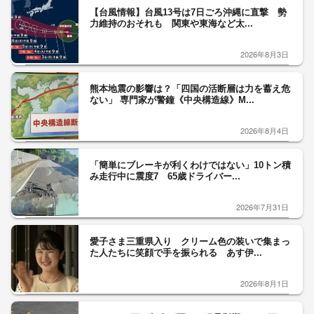
【台風情報】台風13号は7日ごろ沖縄に直撃 勢
力維持のおそれも 関東や東海など太...
2026年8月3日
熊本地震の影響は？「四国の活断層は力を蓄え危
ない」 専門家が警鐘《中央構造線》M...
2026年8月4日
「簡単にブレーキが利くわけではない」10トン積
み走行中に震度7 65歳ドライバー...
2026年7月31日
愛子さま三重県入り クリーム色の装いで集まっ
た人たちに笑顔で手を振られる あす伊...
2026年8月1日