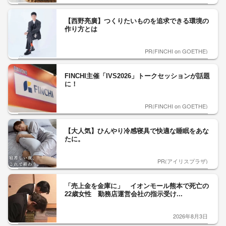
【西野亮廣】つくりたいものを追求できる環境の
作り方とは
PR(FINCHI on GOETHE)
FINCHI主催「IVS2026」トークセッションが話題
に！
PR(FINCHI on GOETHE)
【大人気】ひんやり冷感寝具で快適な睡眠をあな
たに。
PR(アイリスプラザ)
「売上金を金庫に」 イオンモール熊本で死亡の
22歳女性 勤務店運営会社の指示受け...
2026年8月3日