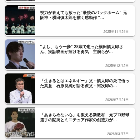
視力が衰えても放った“最後のバックホーム” 元
阪神・横田慎太郎を描く感動作 “...
2025年11月24日
“よし、もう一歩” 28歳で逝った横田慎太郎さ
ん、実話映画が届ける勇気 主演らが...
2025年12月2日
「生きるとはエネルギー」父・慎太郎の死で悟っ
た真意 石原良純が語る叔父・裕次郎の...
2026年7月21日
「あきらめない心」を教える新教材 元プロ野球
選手の闘病とミニチュア作家の創造力が...
2026年3月7日