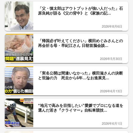
「父・慎太郎はアウトプットが強い人だった」石
原良純が語る《父の背中》と《家族の記...
2026年8月6日
「帰国必ず叶えてください」横田めぐみさんとの
再会祈る母・早紀江さん 日朝首脳会談...
2026年5月30日
「実名公開は間違いなかった」横田滋さんの決断
と世論の力 死去から6年…なお進展見...
2026年6月13日
“地元で高みを目指したい”愛媛でプロになる道を
選んだ若き『クライマー』自転車競技...
2026年6月1日