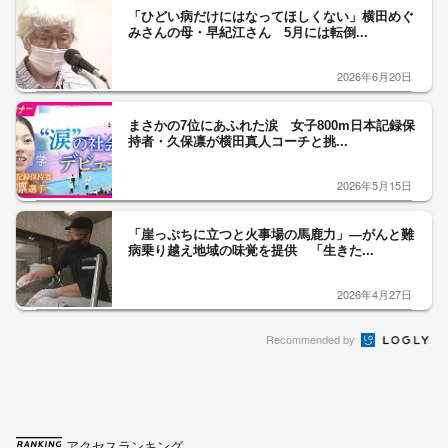
「ひどい病だけにはなってほしくない」横田めぐ
みさんの母・早紀江さん 5月には転倒...
2026年6月20日
まさかの7位にあふれた涙 女子800m日本記録保
持者・久保凛が横田真人コーチと挑...
2026年5月15日
「崖っぷちに立つと火事場の馬鹿力」―がんと難
病乗り越え地域の味覚を提供 「生きた...
2026年4月27日
Recommended by
アクセスランキング