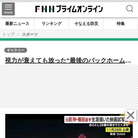
検索
最新ニュース
ランキング
そなえる防災
特集
トップ
スポーツ
ギャラリー
視力が衰えても放った“最後のバックホーム”
元阪神・横田慎太郎を描く感動作 “諦めな
い”プレーが残したものとは