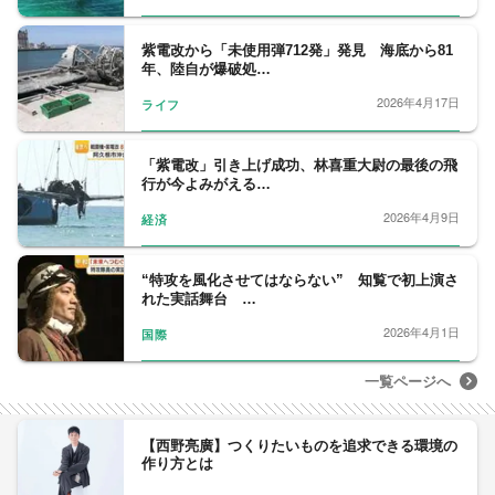
紫電改から「未使用弾712発」発見 海底から81
年、陸自が爆破処…
2026年4月17日
ライフ
「紫電改」引き上げ成功、林喜重大尉の最後の飛
行が今よみがえる…
2026年4月9日
経済
“特攻を風化させてはならない” 知覧で初上演さ
れた実話舞台 …
2026年4月1日
国際
一覧ページへ
【西野亮廣】つくりたいものを追求できる環境の
作り方とは