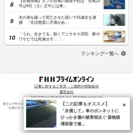
【台風情報】ダブル台風の進路予想は 台風13
号は8日（土）正午には東…
夫の弟を蹴って死亡させた疑いで41歳女を逮
捕 「生活態度に不満があ…
「うわ、生きてる」動くアニサキス25匹 酢や
ワサビでは死滅せず…「…
ランキング一覧へ
記事に対するご意見・ご感想や情報提供
運営会社
© Fuji News Network, Inc. All rights reserved.
×
【この記事もオススメ】
当ウェブサイトでは、ユーザのニーズ・興味・関⼼に合致したコンテンツや広告配信を提供する
ためにクッキーを使⽤しています。詳細は、
プライバシーポリシー
をご確認ください。
「弁償して」車のボンネットに
ひっかき傷の被害相次ぐ 器物損
壊容疑で逮...