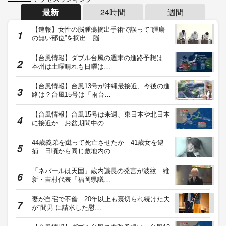
最新
24時間
週間
【速報】女性の脳腫瘍摘出手術で誤って“腫瘍
の無い部位”を摘出 脳…
【台風情報】ダブル台風の週末の進路予想は
本州は土曜晴れも日曜は…
【台風情報】台風13号が沖縄最接近、今後の進
路は？台風15号は「雨台…
【台風情報】台風15号は来週、東日本や北日本
に接近か お盆期間中の…
44歳義弟を蹴って死亡させたか 41歳女を逮
捕 日頃から同じ敷地内の…
「ネパールは天国」蔵内議長の発言が波紋 維
新・吉村代表「福岡県議…
妻が自宅で不倫…20年以上も裏切られ続けた夫
が“間男”に請求した慰…