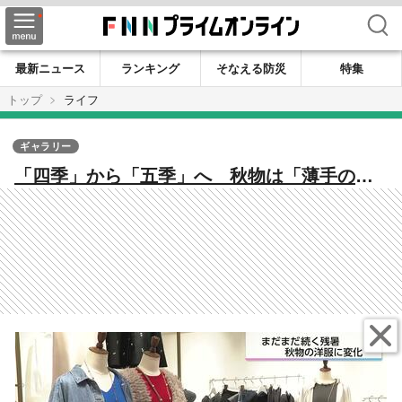
検索
最新ニュース
ランキング
そなえる防災
特集
トップ
ライフ
ギャラリー
「四季」から「五季」へ 秋物は「薄手の長
袖」「涼しげなニット」が人気 猛暑に対応
するアパレル業界の販売戦略とは