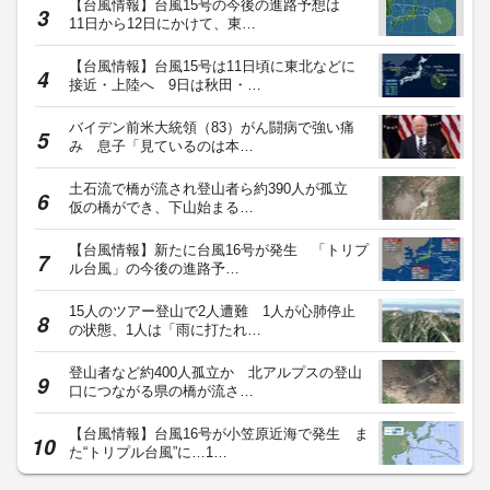
【台風情報】台風15号の今後の進路予想は
11日から12日にかけて、東…
【台風情報】台風15号は11日頃に東北などに
接近・上陸へ 9日は秋田・…
バイデン前米大統領（83）がん闘病で強い痛
み 息子「見ているのは本…
土石流で橋が流され登山者ら約390人が孤立
仮の橋ができ、下山始まる…
【台風情報】新たに台風16号が発生 「トリプ
ル台風」の今後の進路予…
15人のツアー登山で2人遭難 1人が心肺停止
の状態、1人は「雨に打たれ…
登山者など約400人孤立か 北アルプスの登山
口につながる県の橋が流さ…
【台風情報】台風16号が小笠原近海で発生 ま
た“トリプル台風”に…1…