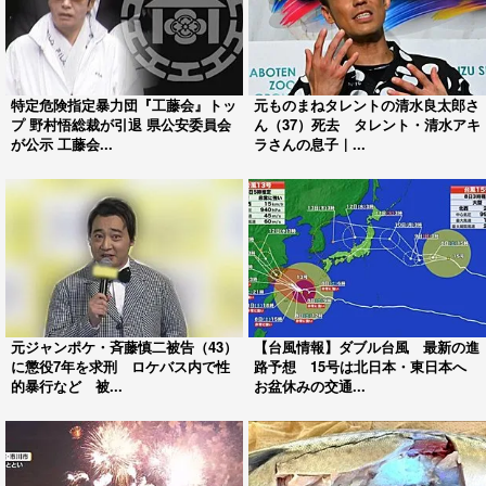
特定危険指定暴力団『工藤会』トッ
元ものまねタレントの清水良太郎さ
プ 野村悟総裁が引退 県公安委員会
ん（37）死去 タレント・清水アキ
が公示 工藤会...
ラさんの息子｜...
元ジャンポケ・斉藤慎二被告（43）
【台風情報】ダブル台風 最新の進
に懲役7年を求刑 ロケバス内で性
路予想 15号は北日本・東日本へ
的暴行など 被...
お盆休みの交通...