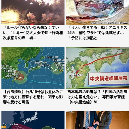
「ルール守らないなら来なくてい
「うわ、生きてる」動くアニサキス
い」“世界一”花火大会で禁止行為相
25匹 酢やワサビでは死滅せず…
次ぎ怒りの声 場...
「予防には加熱と...
【台風情報】台風15号はお盆休みに
熊本地震の影響は？「四国の活断層
東北地方に直撃する恐れ 関東も影
は力を蓄え危ない」 専門家が警鐘
響を受ける可能...
《中央構造線》M...