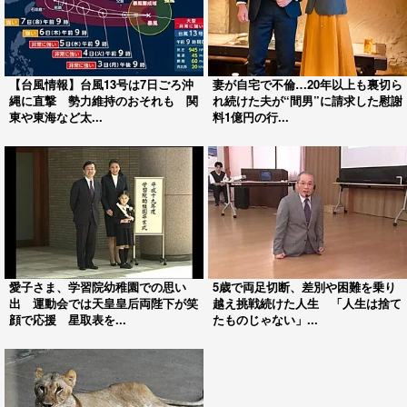
【台風情報】台風13号は7日ごろ沖
妻が自宅で不倫…20年以上も裏切ら
縄に直撃 勢力維持のおそれも 関
れ続けた夫が“間男”に請求した慰謝
東や東海など太...
料1億円の行...
愛子さま、学習院幼稚園での思い
5歳で両足切断、差別や困難を乗り
出 運動会では天皇皇后両陛下が笑
越え挑戦続けた人生 「人生は捨て
顔で応援 星取表を...
たものじゃない」...