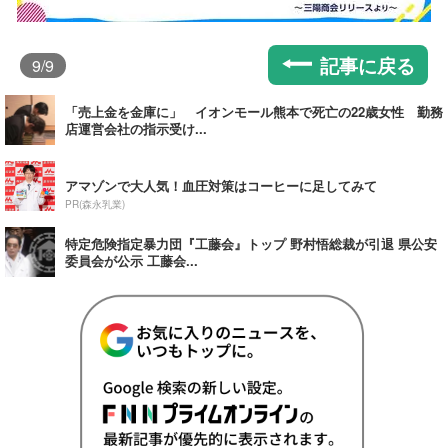
記事に戻る
9
/9
「売上金を金庫に」 イオンモール熊本で死亡の22歳女性 勤務
店運営会社の指示受け...
アマゾンで大人気！血圧対策はコーヒーに足してみて
PR(森永乳業)
特定危険指定暴力団『工藤会』トップ 野村悟総裁が引退 県公安
委員会が公示 工藤会...