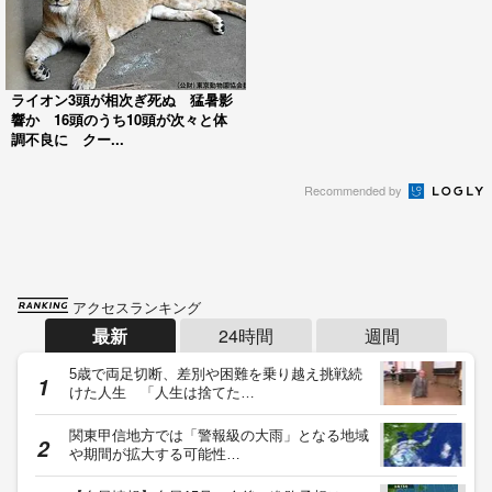
ライオン3頭が相次ぎ死ぬ 猛暑影
響か 16頭のうち10頭が次々と体
調不良に クー...
Recommended by
アクセスランキング
最新
24時間
週間
5歳で両足切断、差別や困難を乗り越え挑戦続
けた人生 「人生は捨てた…
関東甲信地方では「警報級の大雨」となる地域
や期間が拡大する可能性…