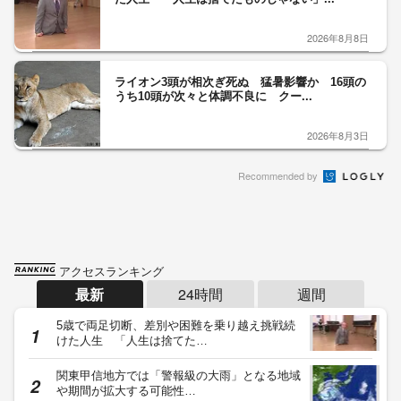
2026年8月8日
ライオン3頭が相次ぎ死ぬ 猛暑影響か 16頭の
うち10頭が次々と体調不良に クー...
2026年8月3日
Recommended by
アクセスランキング
最新
24時間
週間
5歳で両足切断、差別や困難を乗り越え挑戦続
けた人生 「人生は捨てた…
関東甲信地方では「警報級の大雨」となる地域
や期間が拡大する可能性…