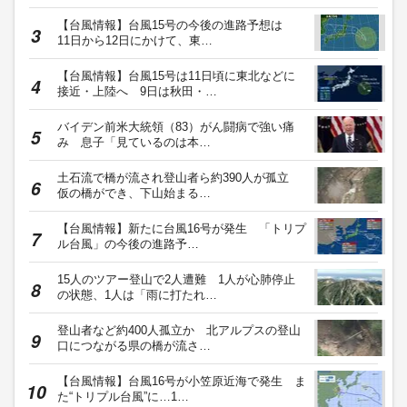
【台風情報】台風15号の今後の進路予想は
11日から12日にかけて、東…
【台風情報】台風15号は11日頃に東北などに
接近・上陸へ 9日は秋田・…
バイデン前米大統領（83）がん闘病で強い痛
み 息子「見ているのは本…
土石流で橋が流され登山者ら約390人が孤立
仮の橋ができ、下山始まる…
【台風情報】新たに台風16号が発生 「トリプ
ル台風」の今後の進路予…
15人のツアー登山で2人遭難 1人が心肺停止
の状態、1人は「雨に打たれ…
登山者など約400人孤立か 北アルプスの登山
口につながる県の橋が流さ…
【台風情報】台風16号が小笠原近海で発生 ま
た“トリプル台風”に…1…