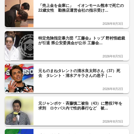
「売上金を金庫に」 イオンモール熊本で死亡の
22歳女性 勤務店運営会社の指示受け...
2026年8月3日
特定危険指定暴力団『工藤会』トップ 野村悟総裁
が引退 県公安委員会が公示 工藤会...
2026年8月5日
元ものまねタレントの清水良太郎さん（37）死
去 タレント・清水アキラさんの息子｜...
2026年8月2日
元ジャンポケ・斉藤慎二被告（43）に懲役7年を
求刑 ロケバス内で性的暴行など 被...
2026年8月5日