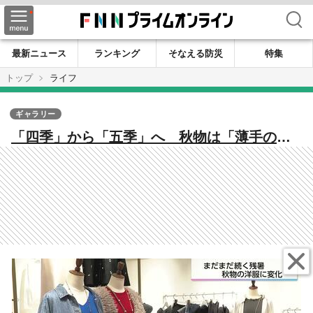
検索
最新ニュース
ランキング
そなえる防災
特集
トップ
ライフ
ギャラリー
「四季」から「五季」へ 秋物は「薄手の長
袖」「涼しげなニット」が人気 猛暑に対応
するアパレル業界の販売戦略とは