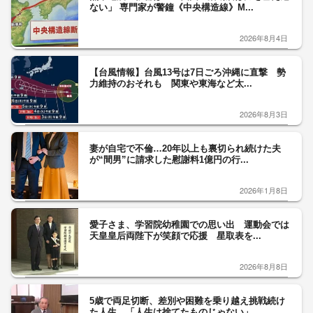
ない」 専門家が警鐘《中央構造線》M...
2026年8月4日
【台風情報】台風13号は7日ごろ沖縄に直撃 勢
力維持のおそれも 関東や東海など太...
2026年8月3日
妻が自宅で不倫…20年以上も裏切られ続けた夫
が“間男”に請求した慰謝料1億円の行...
2026年1月8日
愛子さま、学習院幼稚園での思い出 運動会では
天皇皇后両陛下が笑顔で応援 星取表を...
2026年8月8日
5歳で両足切断、差別や困難を乗り越え挑戦続け
た人生 「人生は捨てたものじゃない」...