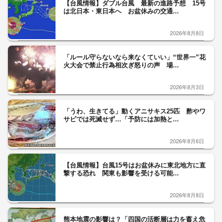
【台風情報】ダブル台風 最新の進路予想 15号
は北日本・東日本へ お盆休みの交通...
2026年8月8日
「ルール守らないなら来なくていい」“世界一”花
火大会で禁止行為相次ぎ怒りの声 場...
2026年8月3日
「うわ、生きてる」動くアニサキス25匹 酢やワ
サビでは死滅せず…「予防には加熱と...
2026年8月6日
【台風情報】台風15号はお盆休みに東北地方に直
撃する恐れ 関東も影響を受ける可能...
2026年8月8日
熊本地震の影響は？「四国の活断層は力を蓄え危