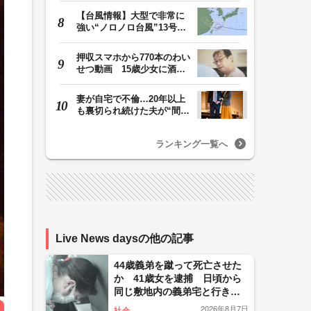
【台風情報】大型で非常に
強い“ノロノロ台風”13号の
進路は？ 沖縄…
押収スマホから770本のわい
せつ動画 15歳少女に酒と
薬飲ませ性的暴行…
妻が自宅で不倫…20年以上
も裏切られ続けた夫が“間
男”に請求した慰…
ランキング一覧へ
Live News daysの他の記事
44歳義弟を蹴って死亡させた
か 41歳女を逮捕 日頃から
同じ敷地内の義弟宅と行き
来…夫は外出中 「生活態度
2026年8月7日
社会