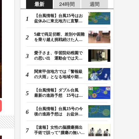
最新
24時間
週間
【台風情報】台風15号はお
盆休みに東北地方に直撃す
る恐れ 関東も影…
5歳で両足切断、差別や困難
を乗り越え挑戦続けた人
生 「人生は捨てた…
愛子さま、学習院幼稚園で
の思い出 運動会では天皇
皇后両陛下が笑顔…
関東甲信地方では「警報級
の大雨」となる地域や期間
が拡大する可能性…
【台風情報】ダブル台風
最新の進路予想 15号は北
日本・東日本へ …
【台風情報】台風15号の今
後の進路予想は お盆休み
に東北地方に直撃…
【速報】女性の脳腫瘍摘出
手術で誤って“腫瘍の無い部
位”を摘出 脳…