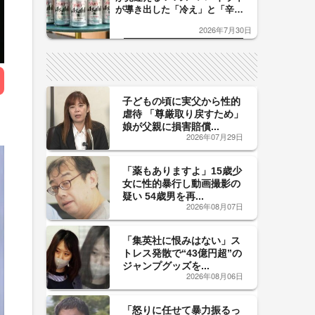
が導き出した「冷え」と「辛
口」のおいしい関係 青く変化
2026年7月30日
した「辛口カーブ」が飲み頃の
サイン！
子どもの頃に実父から性的
虐待 「尊厳取り戻すため」
娘が父親に損害賠償...
2026年07月29日
「薬もありますよ」15歳少
女に性的暴行し動画撮影の
疑い 54歳男を再...
2026年08月07日
「集英社に恨みはない」ス
トレス発散で“43億円超”の
ジャンプグッズを...
2026年08月06日
「怒りに任せて暴力振るっ