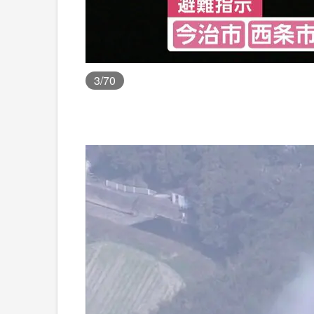
3
/70