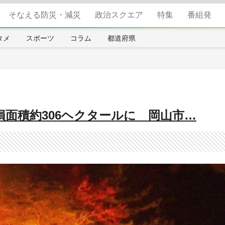
そなえる防災・減災
政治スクエア
特集
番組発
タメ
スポーツ
コラム
都道府県
面積約306ヘクタールに 岡山市…