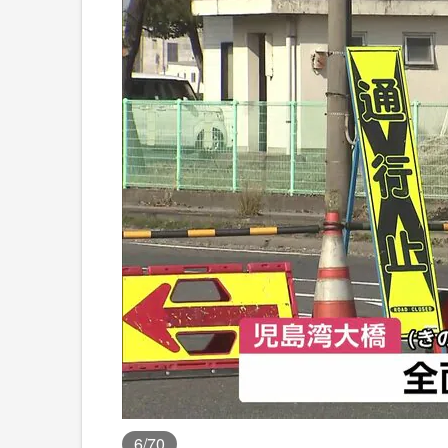
6
/70