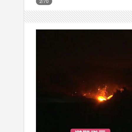
2
/70