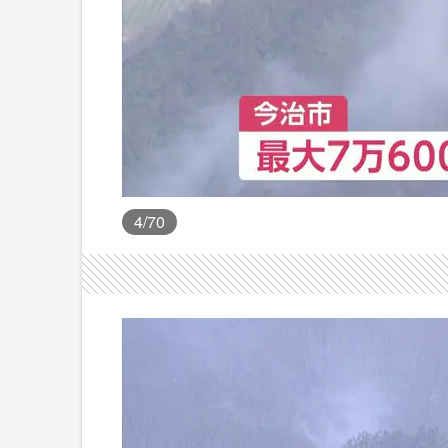
4
/70