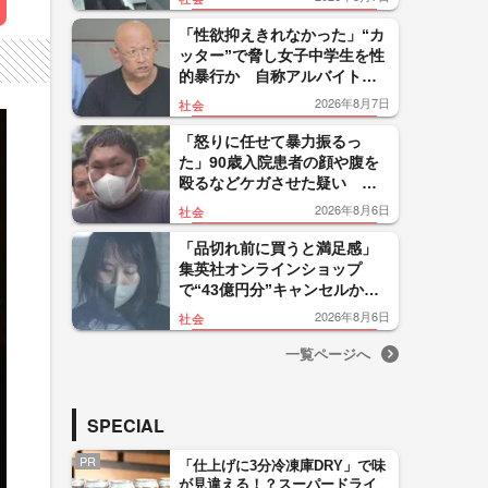
に不満」暴行繰り返したか
「性欲抑えきれなかった」“カ
ッター”で脅し女子中学生を性
的暴行か 自称アルバイトの
56歳男を逮捕 千葉
2026年8月7日
社会
「怒りに任せて暴力振るっ
た」90歳入院患者の顔や腹を
殴るなどケガさせた疑い 看
護補助者の30歳男を逮捕 千
2026年8月6日
社会
葉・袖ケ浦市
「品切れ前に買うと満足感」
集英社オンラインショップ
で“43億円分”キャンセルか
200超のメールアカウント使い
2026年8月6日
社会
大量注文 32歳女を逮捕
一覧ページへ
SPECIAL
PR
「仕上げに3分冷凍庫DRY」で味
が見違える！？スーパードライ