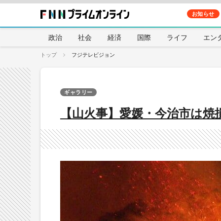
お知らせ
政治
社会
経済
国際
ライフ
エン
トップ
フジテレビジョン
ギャラリー
【山火事】愛媛・今治市は焼損