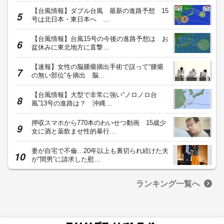
【台風情報】ダブル台風 最新の進路予想 15
号は北日本・東日本へ …
【台風情報】台風15号の今後の進路予想は お
盆休みに東北地方に直撃…
【速報】女性の脳腫瘍摘出手術で誤って“腫瘍
の無い部位”を摘出 脳…
【台風情報】大型で非常に強い“ノロノロ台
風”13号の進路は？ 沖縄…
押収スマホから770本のわいせつ動画 15歳少
女に酒と薬飲ませ性的暴行…
妻が自宅で不倫…20年以上も裏切られ続けた夫
が“間男”に請求した慰…
ランキング一覧へ