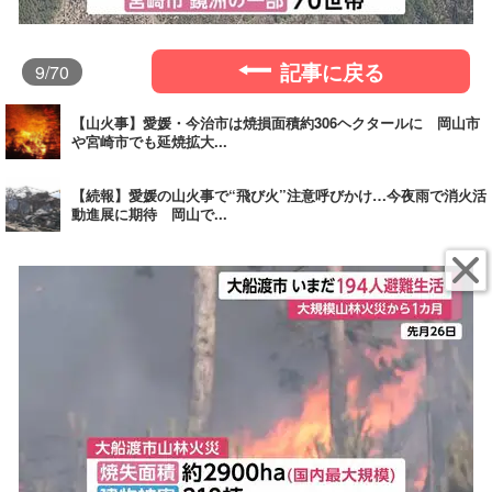
記事に戻る
9
/70
【山火事】愛媛・今治市は焼損面積約306ヘクタールに 岡山市
や宮崎市でも延焼拡大...
【続報】愛媛の山火事で“飛び火”注意呼びかけ…今夜雨で消火活
動進展に期待 岡山で...