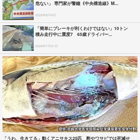
危ない」 専門家が警鐘《中央構造線》M...
2026年8月4日
「簡単にブレーキが利くわけではない」10トン
積み走行中に震度7 65歳ドライバー...
2026年7月31日
「うわ、生きてる」動くアニサキス25匹 酢やワサビでは死滅せ