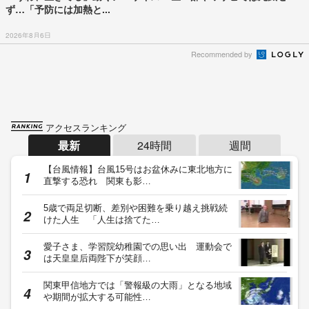
ず…「予防には加熱と...
2026年8月6日
Recommended by
アクセスランキング
最新
24時間
週間
【台風情報】台風15号はお盆休みに東北地方に
直撃する恐れ 関東も影…
5歳で両足切断、差別や困難を乗り越え挑戦続
けた人生 「人生は捨てた…
愛子さま、学習院幼稚園での思い出 運動会で
は天皇皇后両陛下が笑顔…
関東甲信地方では「警報級の大雨」となる地域
や期間が拡大する可能性…