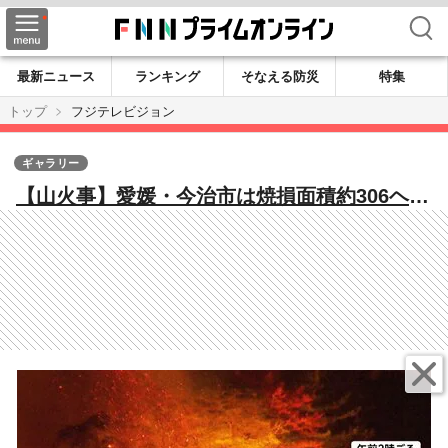
検索
最新ニュース
ランキング
そなえる防災
特集
トップ
フジテレビジョン
ギャラリー
【山火事】愛媛・今治市は焼損面積約306ヘク
タールに 岡山市や宮崎市でも延焼拡大し各
地で避難指示も 岩手・大船渡市いまだ完全
鎮火至らず 韓国では死者18人に