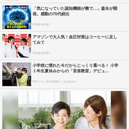
「気になっていた認知機能が菌で…」森永が開
発。感動の70代続出
PR(森永乳業)
アマゾンで大人気！血圧対策はコーヒーに足し
てみて
PR(森永乳業)
小学校に慣れた今だからじっくり選べる！ 小学
１年生夏休みからの「音楽教室」デビュ...
PR(ヤマハ音楽振興会｜HugKum)