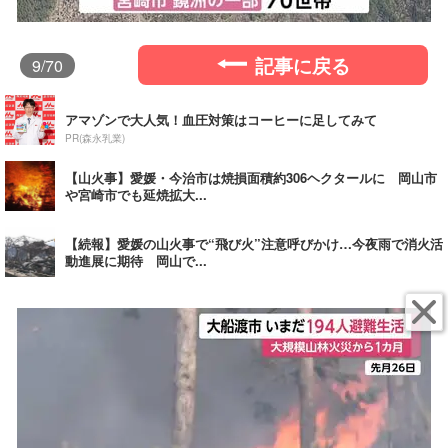
記事に戻る
9
/70
アマゾンで大人気！血圧対策はコーヒーに足してみて
PR(森永乳業)
【山火事】愛媛・今治市は焼損面積約306ヘクタールに 岡山市
や宮崎市でも延焼拡大...
【続報】愛媛の山火事で“飛び火”注意呼びかけ…今夜雨で消火活
動進展に期待 岡山で...