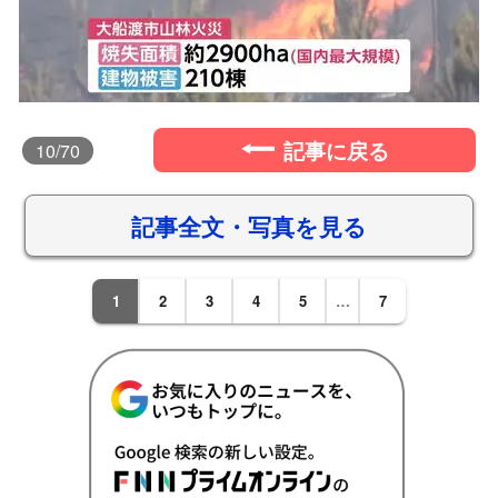
記事に戻る
10
/70
記事全文・写真を見る
1
2
3
4
5
…
7