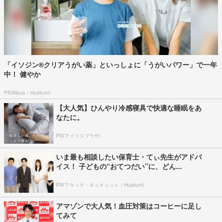
「イソジン®クリアうがい薬」といっしょに「うがいパワー」で一年
中！ 健やか
PR(iNova｜Hugkum)
【大人気】ひんやり冷感寝具で快適な睡眠をあ
なたに。
PR(アイリスプラザ)
いま最も相談したい保育士・てぃ先生がアドバ
イス！ 子どもの“おてつだい”に、どん...
PR(アタック・キュキュット｜Hugkum)
アマゾンで大人気！血圧対策はコーヒーに足し
てみて