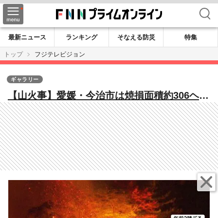
検索
最新ニュース
ランキング
そなえる防災
特集
トップ
フジテレビジョン
ギャラリー
【山火事】愛媛・今治市は焼損面積約306ヘク
タールに 岡山市や宮崎市でも延焼拡大し各
地で避難指示も 岩手・大船渡市いまだ完全
鎮火至らず 韓国では死者18人に