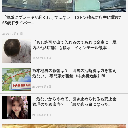
「簡単にブレーキが利くわけではない」10トン積み走行中に震度7
65歳ドライバー...
2026年7月31日
「もし許可が出て入れるのであれば金庫に」県
内の他3店舗にも指示 イオンモール熊本...
2026年8月4日
熊本地震の影響は？「四国の活断層は力を蓄え
危ない」 専門家が警鐘《中央構造線》M...
2026年8月4日
「危ないからやめて」引き止められるも売上金
管理のため店内へ 「頭が真っ白になった...
2026年8月4日