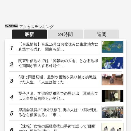
アクセスランキング
最新
24時間
週間
【台風情報】台風15号はお盆休みに東北地方に
直撃する恐れ 関東も影…
関東甲信地方では「警報級の大雨」となる地域
や期間が拡大する可能性…
5歳で両足切断、差別や困難を乗り越え挑戦続
けた人生 「人生は捨てた…
愛子さま、学習院幼稚園での思い出 運動会で
は天皇皇后両陛下が笑顔…
県議会議員の“海外視察”に街の人は「成功例見
るなら価値ある」「市…
【速報】女性の脳腫瘍摘出手術で誤って“腫瘍