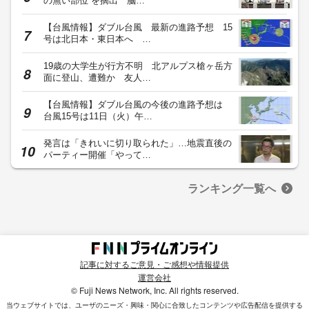
の無い部位”を摘出 脳…
【台風情報】ダブル台風 最新の進路予想 15
号は北日本・東日本へ …
19歳の大学生が行方不明 北アルプス槍ヶ岳方
面に登山、遭難か 友人…
【台風情報】ダブル台風の今後の進路予想は
台風15号は11日（火）午…
発言は「きれいに切り取られた」…地震直後の
パーティー開催「やって…
ランキング一覧へ
記事に対するご意見・ご感想や情報提供
運営会社
© Fuji News Network, Inc. All rights reserved.
当ウェブサイトでは、ユーザのニーズ・興味・関⼼に合致したコンテンツや広告配信を提供する