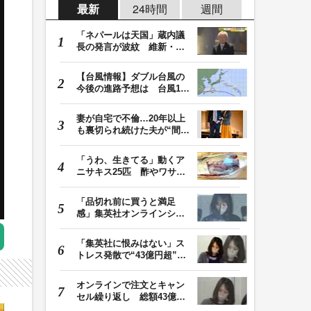
最新
24時間
週間
「ネパールは天国」蔵内議
長の発言が波紋 維新・吉
村代表「福岡県議…
【台風情報】ダブル台風の
今後の進路予想は 台風13
号は8日（土）にか…
妻が自宅で不倫…20年以上
も裏切られ続けた夫が“間
男”に請求した慰…
「うわ、生きてる」動くア
ニサキス25匹 酢やワサビ
では死滅せず…「…
「品切れ前に買うと満足
感」集英社オンラインショ
ップで“43億円分”…
「集英社に恨みはない」ス
トレス発散で“43億円超”の
ジャンプグッズ…
オンラインで注文とキャン
セル繰り返し 総額43億円
か「品切れ前に購…