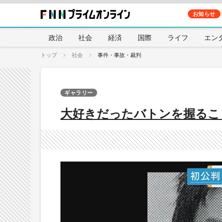
お知らせ
政治
社会
経済
国際
ライフ
エン
トップ
社会
事件・事故・裁判
ギャラリー
大好きだったバトンを握るこ