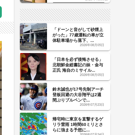
した「辛口カーブ」が飲み頃の
サイン！
「ドーンと音がして砂煙上
がった」77歳運転の車が立
体駐車場から落下、...
2026年08月05日
「日本を必ず後悔させる」
北朝鮮金総書記の妹・金与
正氏 海自のミサイル...
2026年08月05日
鈴木誠也が17号先制アーチ
登板回避の大谷翔平は2週
間ぶりブルペンで...
2026年07月23日
帰宅時に東京を直撃するゲ
リラ雷雨 1時間60ミリとさ
らに強まる予想に...
2026年07月24日