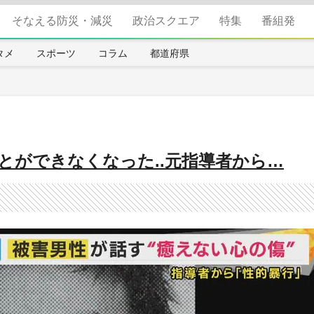
そなえる防災・減災
政治スクエア
特集
番組発
タメ
スポーツ
コラム
都道府県
とができなくなった..元指導者から…