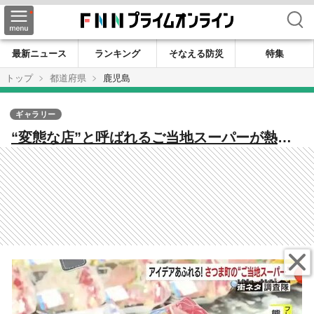
検索
最新ニュース
ランキング
そなえる防災
特集
トップ
都道府県
鹿児島
ギャラリー
“変態な店”と呼ばれるご当地スーパーが熱
い！個性派社長が独自の経営スタイルで切り
開く…新たな可能性【鹿児島発】