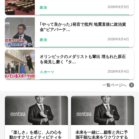
2026年8月5日
政治
｢やって良かった｣発言で批判 地震直後に政治資
金“ビアパーテ…
2026年8月4日
政治
オリンピックのメダリストも輩出 埋もれた原石
を発見し磨く『タ…
2026年8月4日
スポーツ
一覧ページへ
「楽しさ」を感じ、人の心を
未来を一緒に…顧客と共に予
動かすクリエイティビティを
測不能な未来をワクワクする