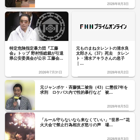
2026年8月3日
特定危険指定暴力団『工藤
元ものまねタレントの清水良
会』トップ 野村悟総裁が引退
太郎さん（37）死去 タレン
県公安委員会が公示 工藤会...
ト・清水アキラさんの息子
｜...
2026年7月31日
2026年8月2日
元ジャンポケ・斉藤慎二被告（43）に懲役7年を
求刑 ロケバス内で性的暴行など 被...
2026年8月5日
「ルール守らないなら来なくていい」“世界一”花
火大会で禁止行為相次ぎ怒りの声 場...
2026年8月3日