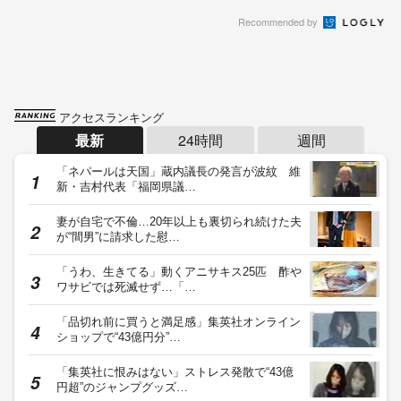
Recommended by
アクセスランキング
最新
24時間
週間
「ネパールは天国」蔵内議長の発言が波紋 維
新・吉村代表「福岡県議…
妻が自宅で不倫…20年以上も裏切られ続けた夫
が“間男”に請求した慰…
「うわ、生きてる」動くアニサキス25匹 酢や
ワサビでは死滅せず…「…
「品切れ前に買うと満足感」集英社オンライン
ショップで“43億円分”…
「集英社に恨みはない」ストレス発散で“43億
円超”のジャンプグッズ…