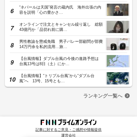
“ネパールは天国”発言の蔵内氏 海外出張の内
容を説明「心の豊かさ…
オンラインで注文とキャンセル繰り返し 総額
43億円か「品切れ前に購…
男性教諭を懲戒免職 男子バレー部顧問が部費
14万円余を私的流用…旅…
【台風情報】ダブル台風の今後の進路予想は
台風13号は8日（土）にか…
【台風情報】“トリプル台風”から“ダブル台
風”へ 13号、15号とも…
ランキング一覧へ
記事に対するご意見・ご感想や情報提供
運営会社