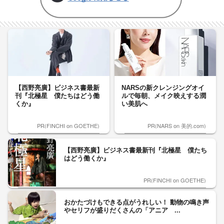
【西野亮廣】ビジネス書最新
NARSの新クレンジングオイ
刊『北極星 僕たちはどう働
ルで毎朝、メイク映えする潤
くか』
い美肌へ
PR(FINCHI on GOETHE)
PR(NARS on 美的.com)
【西野亮廣】ビジネス書最新刊『北極星 僕たち
はどう働くか』
PR(FINCHI on GOETHE)
おかたづけもできる点がうれしい！ 動物の鳴き声
やセリフが盛りだくさんの「アニア ...