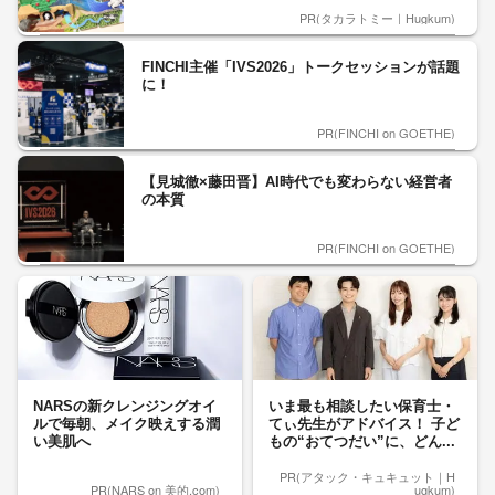
PR(タカラトミー｜Hugkum)
FINCHI主催「IVS2026」トークセッションが話題
に！
PR(FINCHI on GOETHE)
【見城徹×藤田晋】AI時代でも変わらない経営者
の本質
PR(FINCHI on GOETHE)
NARSの新クレンジングオイ
いま最も相談したい保育士・
ルで毎朝、メイク映えする潤
てぃ先生がアドバイス！ 子ど
い美肌へ
もの“おてつだい”に、どん...
PR(アタック・キュキュット｜H
PR(NARS on 美的.com)
ugkum)