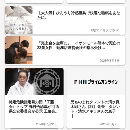
【大人気】ひんやり冷感寝具で快適な睡眠をあな
たに。
PR(アイリスプラザ)
「売上金を金庫に」 イオンモール熊本で死亡の
22歳女性 勤務店運営会社の指示受け...
2026年8月3日
特定危険指定暴力団『工藤
元ものまねタレントの清水良
会』トップ 野村悟総裁が引退
太郎さん（37）死去 タレン
県公安委員会が公示 工藤会...
ト・清水アキラさんの息子
｜...
2026年7月31日
2026年8月2日