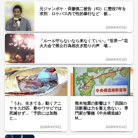
元ジャンポケ・斉藤慎二被告（43）に懲役7年を
求刑 ロケバス内で性的暴行など 被...
2026年8月5日
「ルール守らないなら来なくていい」“世界一”花
火大会で禁止行為相次ぎ怒りの声 場...
2026年8月3日
「うわ、生きてる」動くアニ
熊本地震の影響は？「四国の
サキス25匹 酢やワサビでは
活断層は力を蓄え危ない」 専
死滅せず…「予防には加熱
門家が警鐘《中央構造線》
と...
M...
2026年8月6日
2026年8月4日