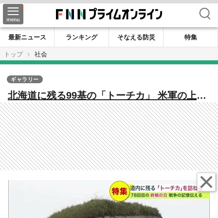
検索
最新ニュース
ランキング
そなえる防災
特集
トップ
社会
ギャラリー
北海道に残る99基の「トーチカ」 米軍の上陸
阻止のための陣地 海岸で風化進む“戦争の証
人”【北海道発】