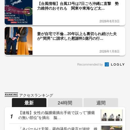
【台風情報】台風13号は7日ごろ沖縄に直撃 勢
力維持のおそれも 関東や東海など太...
2026年8月3日
妻が自宅で不倫…20年以上も裏切られ続けた夫
が“間男”に請求した慰謝料1億円の行...
2026年1月8日
Recommended by
アクセスランキング
最新
24時間
週間
【速報】女性の脳腫瘍摘出手術で誤って“腫瘍
の無い部位”を摘出 脳…
「ネパールは天国」蔵内議長の発言が波紋 維