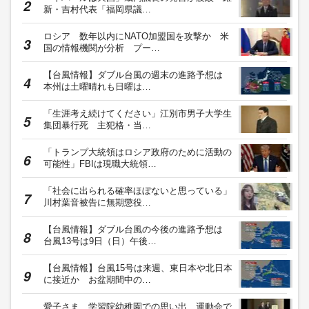
新・吉村代表「福岡県議…
ロシア 数年以内にNATO加盟国を攻撃か 米
国の情報機関が分析 プー…
【台風情報】ダブル台風の週末の進路予想は
本州は土曜晴れも日曜は…
「生涯考え続けてください」江別市男子大学生
集団暴行死 主犯格・当…
「トランプ大統領はロシア政府のために活動の
可能性」FBIは現職大統領…
「社会に出られる確率ほぼないと思っている」
川村葉音被告に無期懲役…
【台風情報】ダブル台風の今後の進路予想は
台風13号は9日（日）午後…
【台風情報】台風15号は来週、東日本や北日本
に接近か お盆期間中の…
愛子さま、学習院幼稚園での思い出 運動会で