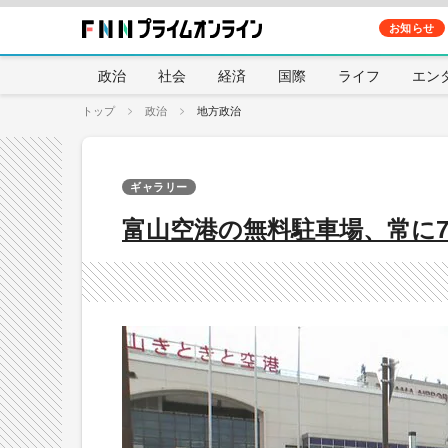
お知らせ
政治
社会
経済
国際
ライフ
エン
トップ
政治
地方政治
ギャラリー
富山空港の無料駐車場、常に