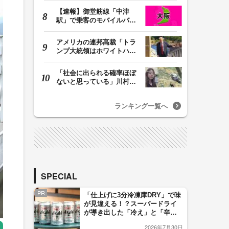
【速報】御堂筋線「中津
駅」で乗客のモバイルバッ
テリーから発火 女…
アメリカの連邦高裁「トラ
ンプ大統領はホワイトハウ
スの所有者ではな…
「社会に出られる確率ほぼ
ないと思っている」川村葉
音被告に無期懲役…
ランキング一覧へ
SPECIAL
PR
「仕上げに3分冷凍庫DRY」で味
が見違える！？スーパードライ
が導き出した「冷え」と「辛
口」のおいしい関係 青く変化
2026年7月30日