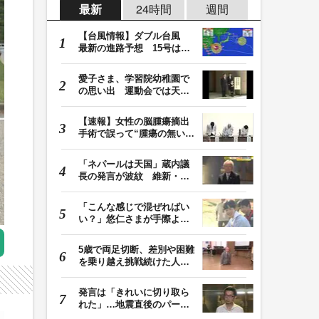
最新
24時間
週間
【台風情報】ダブル台風
最新の進路予想 15号は北
日本・東日本へ …
愛子さま、学習院幼稚園で
の思い出 運動会では天皇
皇后両陛下が笑顔…
【速報】女性の脳腫瘍摘出
手術で誤って“腫瘍の無い部
位”を摘出 脳…
「ネパールは天国」蔵内議
長の発言が波紋 維新・吉
村代表「福岡県議…
「こんな感じで混ぜればい
い？」悠仁さまが手際よく
豚汁を調理 同学…
5歳で両足切断、差別や困難
を乗り越え挑戦続けた人
生 「人生は捨てた…
発言は「きれいに切り取ら
れた」…地震直後のパーテ
ィー開催「やって…