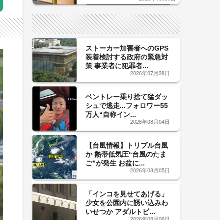
した「辛口カーブ」が飲み頃の
サイン！
ストーカー加害者へのGPS
装着検討する政府の緊急対
策 事業者に犯罪者...
2026年07月28日
ベントレー乗り捨て猛ダッ
シュで逃走...フォロワー55
万人“自称イン...
2026年08月04日
【台風情報】トリプル台風
か 熱帯低気圧“台風のたま
ご”が発生 お盆に...
2026年08月05日
「インコを見せてあげる」
少女を公園内に誘い込みわ
いせつか アダルトビ...
2026年08月06日