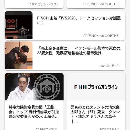
PR(マガジンハウス)
PR(FINCHI on GOETHE)
FINCHI主催「IVS2026」トークセッションが話題
に！
PR(FINCHI on GOETHE)
「売上金を金庫に」 イオンモール熊本で死亡の
22歳女性 勤務店運営会社の指示受け...
2026年8月3日
特定危険指定暴力団『工藤
元ものまねタレントの清水良
会』トップ 野村悟総裁が引退
太郎さん（37）死去 タレン
県公安委員会が公示 工藤会...
ト・清水アキラさんの息子
｜...
2026年7月31日
2026年8月2日