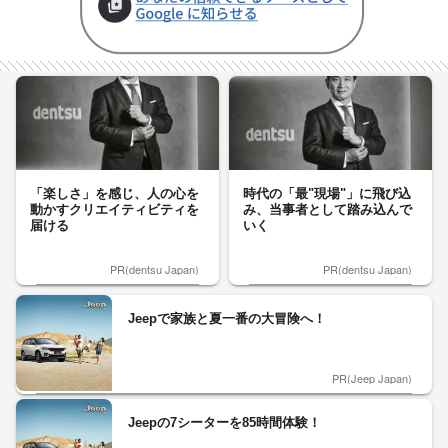
「楽しさ」を感じ、人の心を
時代の「最"現場"」に飛び込
動かすクリエイティビティを
み、当事者として踏み込んで
届ける
いく
PR(dentsu Japan)
PR(dentsu Japan)
Jeepで家族と夏一番の大冒険へ！
PR(Jeep Japan)
Jeepの7シーターを85時間体験！