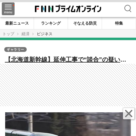
検索
最新ニュース
ランキング
そなえる防災
特集
トップ
経済
ビジネス
ギャラリー
【北海道新幹線】延伸工事で“談合”の疑い…
グループ会社が公取委の検査を受けJR北海道
の社長が陳謝…札幌への延伸に影響は？ 最大
3.5兆円に膨らんだ事業費の信ぴょう性は？ 再
開発はどうなる？