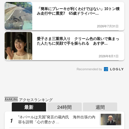
「簡単にブレーキが利くわけではない」10トン積
み走行中に震度7 65歳ドライバー...
2026年7月31日
愛子さま三重県入り クリーム色の装いで集まっ
た人たちに笑顔で手を振られる あす伊...
2026年8月1日
Recommended by
アクセスランキング
最新
24時間
週間
“ネパールは天国”発言の蔵内氏 海外出張の内
容を説明「心の豊かさ…