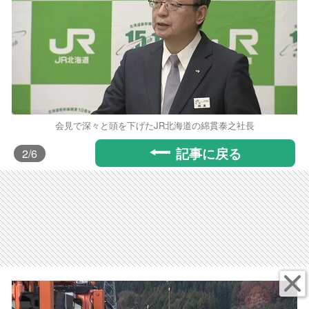
会見で深々と頭を下げたJR北海道の綿貫泰之社長
記事に戻る
2
/6