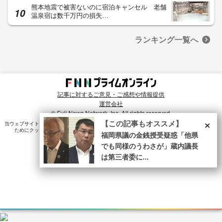
熊本地震で被害ないのに宿泊キャンセル 老舗
温泉宿は数千万円の損失…
ランキング一覧へ
記事に対するご意見・ご感想や情報提供
運営会社
© Fuji News Network, Inc. All rights reserved.
×
【この記事もオススメ】
当ウェブサイトでは、ユーザのニーズ・興味・関⼼に合致したコンテンツや広告配信を提供する
ためにクッキーを使⽤しています。詳細は、
プライバシーポリシー
をご確認ください。
福岡県議の金銭授受疑惑「他県
でも同様のうわさが」蔵内議長
は第三者委に...