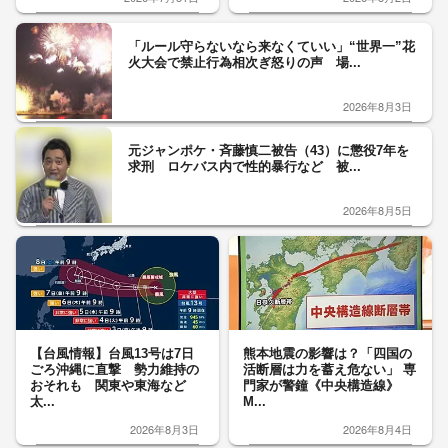
「ルール守らないなら来なくていい」“世界一”花
火大会で禁止行為相次ぎ怒りの声 場...
2026年8月3日
元ジャンポケ・斉藤慎二被告（43）に懲役7年を
求刑 ロケバス内で性的暴行など 被...
2026年8月5日
【台風情報】台風13号は7日
熊本地震の影響は？「四国の
ごろ沖縄に直撃 勢力維持の
活断層は力を蓄え危ない」 専
おそれも 関東や東海など
門家が警鐘《中央構造線》
太...
M...
2026年8月3日
2026年8月4日