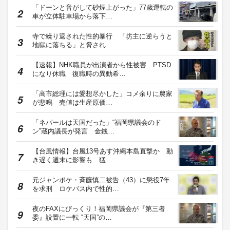
「ドーンと音がして砂煙上がった」77歳運転の
車が立体駐車場から落下…
寺で繰り返された性的暴行 「坊主に逆らうと
地獄に落ちる」と脅され…
【速報】NHK職員が出演者から性被害 PTSD
になり休職 復職時の異動希…
「高市総理には愛想尽かした」コメ余りに農家
が悲鳴 売値は生産原価…
「ネパールは天国だった」“福岡県議会のド
ン”蔵内議長が発言 金銭…
【台風情報】台風13号あす沖縄本島直撃か 動
き遅く週末に影響も 猛…
元ジャンポケ・斉藤慎二被告（43）に懲役7年
を求刑 ロケバス内で性的…
夜のFAXにびっくり！福岡県議会が『第三者
委』設置に一転 ‟天国”の…