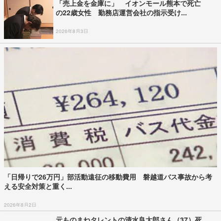
「売上金を金庫に」 イオンモール熊本で死亡
の22歳女性 勤務店運営会社の指示受け...
2026年8月3日
「日帰りで26万円」部活動遠征の移動費用 磐越道バス事故から考
える安全対策と重く...
2026年8月2日
元ものまねタレントの清水良太郎さん（37）死