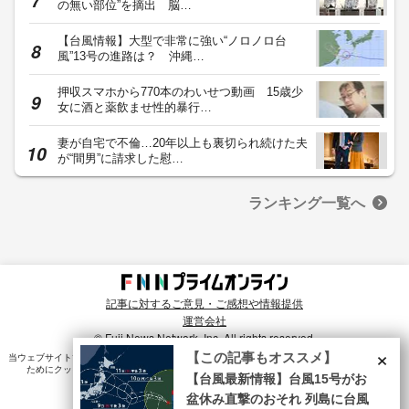
の無い部位”を摘出 脳…
【台風情報】大型で非常に強い“ノロノロ台
風”13号の進路は？ 沖縄…
押収スマホから770本のわいせつ動画 15歳少
女に酒と薬飲ませ性的暴行…
妻が自宅で不倫…20年以上も裏切られ続けた夫
が“間男”に請求した慰…
ランキング一覧へ
記事に対するご意見・ご感想や情報提供
運営会社
© Fuji News Network, Inc. All rights reserved.
×
【この記事もオススメ】
当ウェブサイトでは、ユーザのニーズ・興味・関⼼に合致したコンテンツや広告配信を提供する
ためにクッキーを使⽤しています。詳細は、
プライバシーポリシー
をご確認ください。
【台風最新情報】台風15号がお
盆休み直撃のおそれ 列島に台風