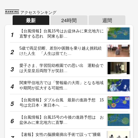
アクセスランキング
最新
24時間
週間
【台風情報】台風15号はお盆休みに東北地方に
直撃する恐れ 関東も影…
5歳で両足切断、差別や困難を乗り越え挑戦続
けた人生 「人生は捨てた…
愛子さま、学習院幼稚園での思い出 運動会で
は天皇皇后両陛下が笑顔…
関東甲信地方では「警報級の大雨」となる地域
や期間が拡大する可能性…
【台風情報】ダブル台風 最新の進路予想 15
号は北日本・東日本へ …
【台風情報】台風15号の今後の進路予想は お
盆休みに東北地方に直撃…
【速報】女性の脳腫瘍摘出手術で誤って“腫瘍