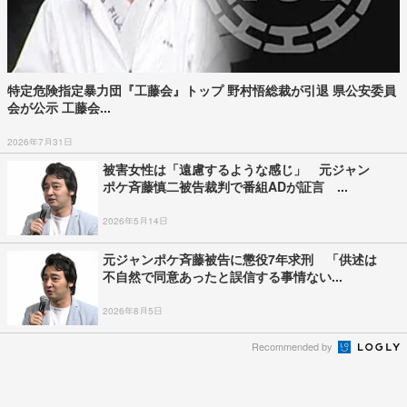
特定危険指定暴力団『工藤会』トップ 野村悟総裁が引退 県公安委員
会が公示 工藤会...
2026年7月31日
被害女性は「遠慮するような感じ」 元ジャン
ポケ斉藤慎二被告裁判で番組ADが証言 ...
2026年5月14日
元ジャンポケ斉藤被告に懲役7年求刑 「供述は
不自然で同意あったと誤信する事情ない...
2026年8月5日
Recommended by