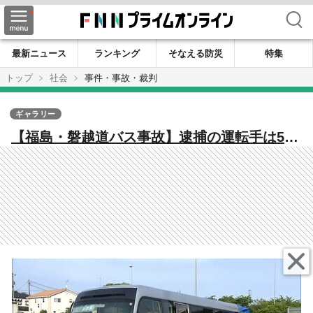
検索
最新ニュース
ランキング
そなえる防災
特集
トップ
社会
事件・事故・裁判
ギャラリー
【福島・磐越道バス事故】逮捕の運転手は5日
前にも事故 「免許返納」周囲に発言も レ
ンタカーとドライバーの手配巡り北越高校と
バス会社“対立主張” まとめ