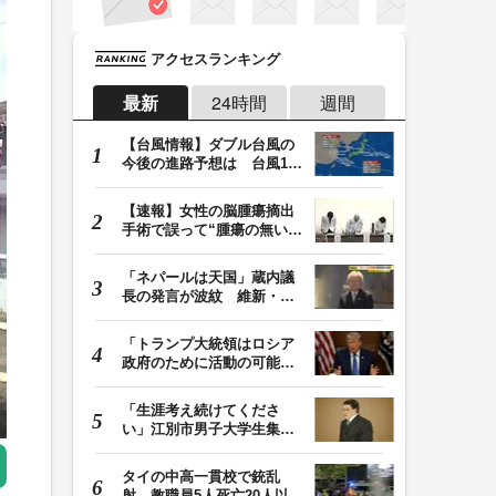
アクセスランキング
最新
24時間
週間
【台風情報】ダブル台風の
今後の進路予想は 台風13
号は9日（日）午後…
【速報】女性の脳腫瘍摘出
手術で誤って“腫瘍の無い部
位”を摘出 脳…
「ネパールは天国」蔵内議
長の発言が波紋 維新・吉
村代表「福岡県議…
「トランプ大統領はロシア
政府のために活動の可能
性」FBIは現職大統領…
「生涯考え続けてくださ
い」江別市男子大学生集団
暴行死 主犯格・当…
タイの中高一貫校で銃乱
射 教職員5人死亡20人以上