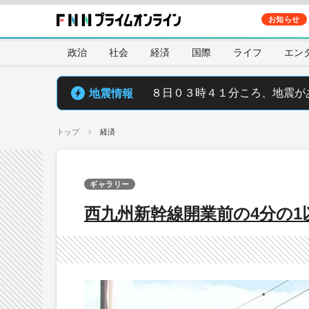
お知らせ
政治
社会
経済
国際
ライフ
エン
地震情報
８日０３時４１分ころ、地震が
トップ
経済
ギャラリー
西九州新幹線開業前の4分の