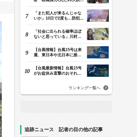
けが 容疑者の14歳…
「また犯人が来るんじゃな
いか」10日で2度も…防犯カ
メラが捉えた“タ…
「社会に出られる確率ほぼ
ないと思っている」川村葉
音被告に無期懲役…
【台風情報】台風15号は来
週、東日本や北日本に接近
か お盆期間中の…
【台風最新情報】台風15号
がお盆休み直撃のおそれ
列島に台風が接近…
ランキング一覧へ
追跡ニュース 記者の目の他の記事