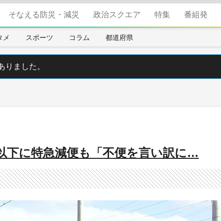
そなえる防災・減災
政治スクエア
特集
番組発
タメ
スポーツ
コラム
都道府県
ありました。
1以下に特急減便も「不便を言い訳に…