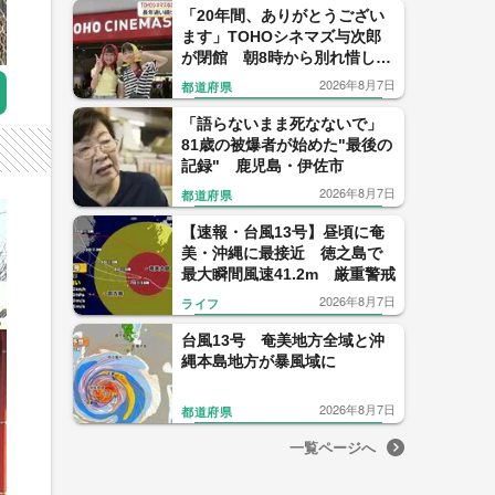
「20年間、ありがとうござい
ます」TOHOシネマズ与次郎
が閉館 朝8時から別れ惜しむ
ファンも【鹿児島】
2026年8月7日
都道府県
「語らないまま死なないで」
81歳の被爆者が始めた"最後の
記録" 鹿児島・伊佐市
2026年8月7日
都道府県
【速報・台風13号】昼頃に奄
美・沖縄に最接近 徳之島で
最大瞬間風速41.2m 厳重警戒
2026年8月7日
ライフ
台風13号 奄美地方全域と沖
縄本島地方が暴風域に
2026年8月7日
都道府県
一覧ページへ