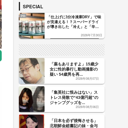
SPECIAL
PR
「仕上げに3分冷凍庫DRY」で味
が見違える！？スーパードライ
が導き出した「冷え」と「辛
口」のおいしい関係 青く変化
2026年7月30日
した「辛口カーブ」が飲み頃の
サイン！
「薬もありますよ」15歳少
女に性的暴行し動画撮影の
疑い 54歳男を再...
2026年08月07日
「集英社に恨みはない」ス
トレス発散で“43億円超”の
ジャンプグッズを...
2026年08月06日
「日本を必ず後悔させる」
北朝鮮金総書記の妹・金与